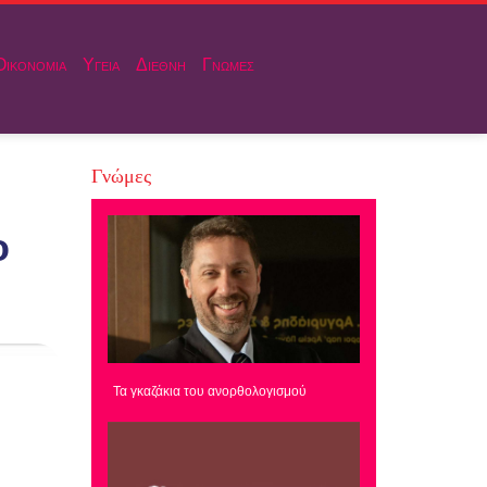
Οικονομια
Υγεια
Διεθνη
Γνωμες
Γνώμες
ο
Τα γκαζάκια του ανορθολογισμού