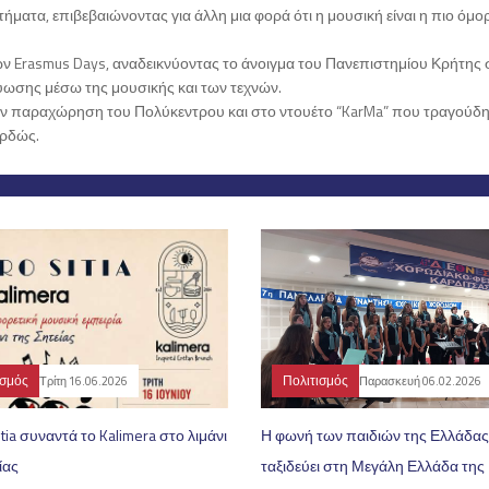
τήματα, επιβεβαιώνοντας για άλλη μια φορά ότι η μουσική είναι η πιο όμ
ν Erasmus Days, αναδεικνύοντας το άνοιγμα του Πανεπιστημίου Κρήτης 
τύωσης μέσω της μουσικής και των τεχνών.
άν παραχώρηση του Πολύκεντρου και στο ντουέτο “KarMa” που τραγούδη
ερδώς.
ισμός
Πολιτισμός
Τρίτη 16.06.2026
Παρασκευή 06.02.2026
itia συναντά το Kalimera στο λιμάνι
Η φωνή των παιδιών της Ελλάδας
ίας
ταξιδεύει στη Μεγάλη Ελλάδα της 