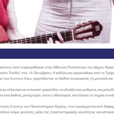
απολαύσουν όσοι παρευρέθηκαν στην Αίθουσα Πολύκεντρο του Δήμου Ηρακλ
υέτο “KarMa” στις 16 Οκτωβρίου. Η εκδήλωση οργανώθηκε από το Τμήμ
 των Erasmus Days, γιορτάζοντας τη διεθνή συνεργασία, τη μουσική και 
 με ελληνικά και ισπανικά τραγούδια, συνδυάζοντας ρυθμούς και μελωδ
πό ένα διεθνές ρεπερτόριο, όπου η Μεσόγειος αποτέλεσε το σημείο συν
φοιτητές Erasmus του Πανεπιστημίου Κρήτης, που προέρχονται από διάφο
όξενο κλίμα, φοιτητές, μέλη της πανεπιστημιακής κοινότητας και κάτοικο