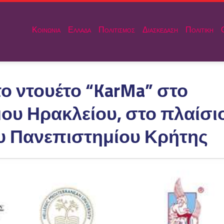
Κοινωνια
Ελλαδα
Πολιτισμος
Διασκεδαση
Πολιτικη
ο ντουέτο “KarMa” στο
ου Ηρακλείου, στο πλαίσι
ου Πανεπιστημίου Κρήτης