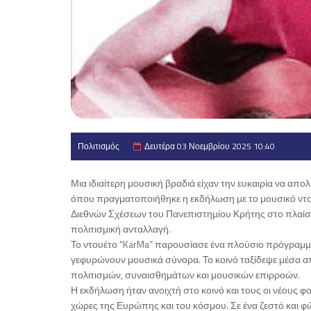
Πολιτισμός
Δευτέρα 03 Νοεμβρίου 2025 10:40
Μια ιδιαίτερη μουσική βραδιά είχαν την ευκαιρία να 
όπου πραγματοποιήθηκε η εκδήλωση με το μουσικό ντο
Διεθνών Σχέσεων του Πανεπιστημίου Κρήτης στο πλαίσιο
πολιτισμική ανταλλαγή.
Το ντουέτο “KarMa” παρουσίασε ένα πλούσιο πρόγραμμα
γεφυρώνουν μουσικά σύνορα. Το κοινό ταξίδεψε μέσα α
πολιτισμών, συναισθημάτων και μουσικών επιρροών.
Η εκδήλωση ήταν ανοιχτή στο κοινό και τους οι νέους 
χώρες της Ευρώπης και του κόσμου. Σε ένα ζεστό και φιλ