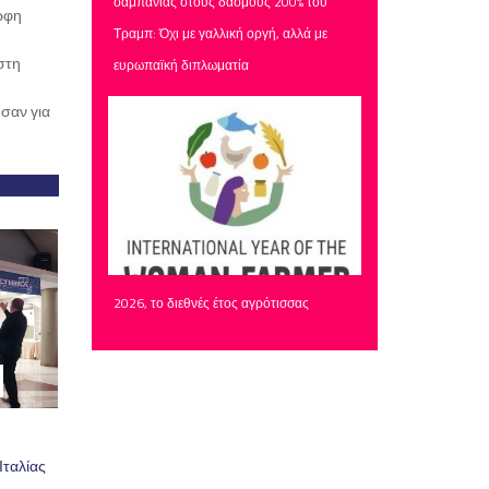
σαμπάνιας στους δασμούς 200% του
ορφη
Τραμπ: Όχι με γαλλική οργή, αλλά με
στη
ευρωπαϊκή διπλωματία
σαν για
2026, το διεθνές έτος αγρότισσας
Ιταλίας