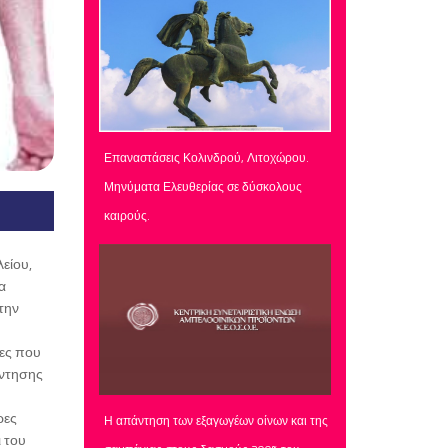
Επαναστάσεις Κολινδρού, Λιτοχώρου.
Μηνύματα Ελευθερίας σε δύσκολους
καιρούς.
είου,
α
την
ίες που
άντησης
ρες
Η απάντηση των εξαγωγέων οίνων και της
ι του