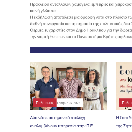
Ηρακλείου αντάλλαξαν χαμόγελα, εμπειρίες και χειροκρο
κοινή γλώσσα.
Η εκδήλωση αποτέλεσε μια όμορφη νότα στο πλαίσιο τω
διεθνή συνεργασία και τη σημασία της πολιτιστικής δικ
Θερμές ευχαριστίες στον Δήμο Ηρακλειου για την δωρε
την γιορτή Erasmus και το Πανεπιστήμιο Κρήτης αφιλοκ
Πολιτισμός
Πολιτ
Τρίτη 07.07.2026
Δύο νέα επιστημονικά στελέχη
Η Coro S
αναλαμβάνουν υπηρεσία στην Π.Ε.
της Σητε