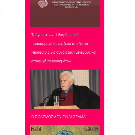
Τρύγος 2026: Η διαρθρωτική
προσαρμογή συνεχίζεται στο Νότιο
Ημισφαίριο για αναδιάταξη μεγέθους και
αποφυγή πλεονασμάτων
Ο ΠΟΛΕΜΟΣ ΔΕΝ ΕΙΝΑΙ ΘΕΑΜΑ