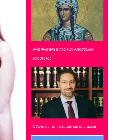
Αγία Φωτεινή η προ των Αποστόλων
Απόστολος.
Ο Άντριου, το «Στέμμα» και οι … άλλοι