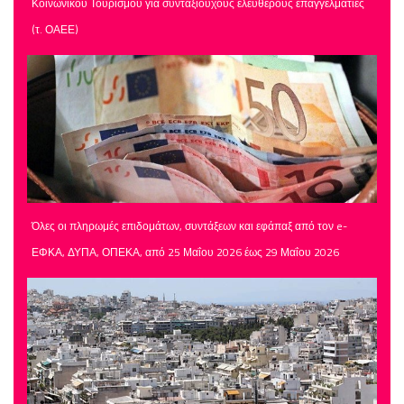
Κοινωνικού Τουρισμού για συνταξιούχους ελεύθερους επαγγελματίες
(τ. ΟΑΕΕ)
Όλες οι πληρωμές επιδομάτων, συντάξεων και εφάπαξ από τον e-
ΕΦΚΑ, ΔΥΠΑ, ΟΠΕΚΑ, από 25 Μαΐου 2026 έως 29 Μαΐου 2026