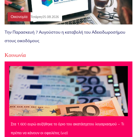
Οικονομία
Τετάρτη 05.08.2026
Την Παρασκευή 7 Αυγούστου η καταβολή του Αδειοδωροσήμου
στους οικοδόμους
Κοινωνία
Στα 1.600 ευρώ αυξήθηκε το όριο του ακατάσχετου λογαριασμού – Τι
πρέπει να κάνουν οι οφειλέτες (vid)