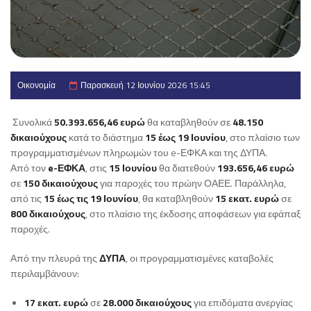
Οικονομία
Παρασκευή 12 Ιουνίου 2026 15:45
Συνολικά
50.393.656,46 ευρώ
θα καταβληθούν σε
48.150
δικαιούχους
κατά το διάστημα
15 έως 19 Ιουνίου
, στο πλαίσιο των
προγραμματισμένων πληρωμών του e-ΕΦΚΑ και της ΔΥΠΑ.
Από τον
e-ΕΦΚΑ
, στις
15 Ιουνίου
θα διατεθούν
193.656,46 ευρώ
σε
150 δικαιούχους
για παροχές του πρώην ΟΑΕΕ. Παράλληλα,
από τις
15 έως τις 19 Ιουνίου
, θα καταβληθούν
15 εκατ. ευρώ
σε
800 δικαιούχους
, στο πλαίσιο της έκδοσης αποφάσεων για εφάπαξ
παροχές.
Από την πλευρά της
ΔΥΠΑ
, οι προγραμματισμένες καταβολές
περιλαμβάνουν:
17 εκατ. ευρώ
σε
28.000 δικαιούχους
για επιδόματα ανεργίας