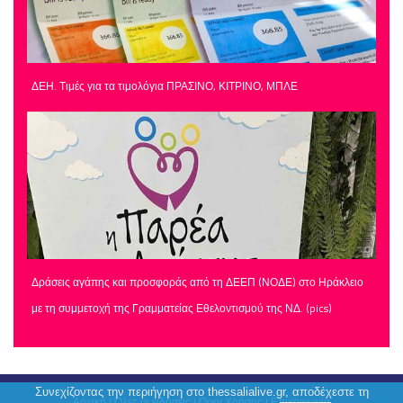
ΔΕΗ. Τιμές για τα τιμολόγια ΠΡΑΣΙΝΟ, ΚΙΤΡΙΝΟ, ΜΠΛΕ
Δράσεις αγάπης και προσφοράς από τη ΔΕΕΠ (ΝΟΔΕ) στο Ηράκλειο
με τη συμμετοχή της Γραμματείας Εθελοντισμού της ΝΔ. (pics)
Συνεχίζοντας την περιήγηση στο thessalialive.gr, αποδέχεστε τη
Αρχική
|
Όλες οι ειδήσεις
|
Όροι Χρήσης
|
Επικοινωνία