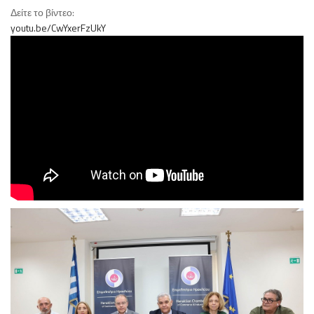
Δείτε το βίντεο:
youtu.be/CwYxerFzUkY