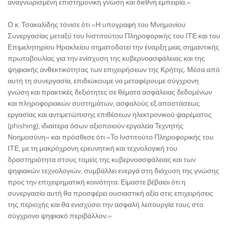
αναγνωρισμένη επιστημονική γνώση και διεθνή εμπειρία.»
Ο κ. Τσακαλίδης τόνισε ότι «Η υπογραφή του Μνημονίου
Συνεργασίας μεταξύ του Ινστιτούτου Πληροφορικής του ΙΤΕ και του
Επιμελητηρίου Ηρακλείου σηματοδοτεί την έναρξη μιας σημαντικής
πρωτοβουλίας για την ενίσχυση της κυβερνοασφάλειας και της
ψηφιακής ανθεκτικότητας των επιχειρήσεων της Κρήτης. Μέσα από
αυτή τη συνεργασία, επιδιώκουμε να μεταφέρουμε σύγχρονη
γνώση και πρακτικές δεξιότητες σε θέματα ασφάλειας δεδομένων
και πληροφοριακών συστημάτων, ασφαλούς εξ αποστάσεως
εργασίας και αντιμετώπισης επιθέσεων ηλεκτρονικού ψαρέματος
(phishing), ιδιαίτερα όσων αξιοποιούν εργαλεία Τεχνητής
Νοημοσύνη» και πρόσθεσε ότι «Το Ινστιτούτο Πληροφορικής του
ΙΤΕ, με τη μακρόχρονη ερευνητική και τεχνολογική του
δραστηριότητα στους τομείς της κυβερνοασφάλειας και των
ψηφιακών τεχνολογιών, συμβάλλει ενεργά στη διάχυση της γνώσης
προς την επιχειρηματική κοινότητα. Είμαστε βέβαιοι ότι η
συνεργασία αυτή θα προσφέρει ουσιαστική αξία στις επιχειρήσεις
της περιοχής και θα ενισχύσει την ασφαλή λειτουργία τους στο
σύγχρονο ψηφιακό περιβάλλον.»