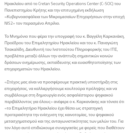
Ηρακλείου από το Cretan Security Operations Center (C-SOC) του
Πανεπιστημίου Κρήτης και την επιτυχημένη εκδήλωση
«Κυβερνοασφάλεια των Μικρομεσαίων Επιχειρήσεων στην εποχή
NIS2» τον περασμένο Απρίλιο.
Το Μνημόνιο που φέρει την υπογραφή του κ. Βαγγέλη Καρκανάκη,
Προέδρου του Επιμελητηρίου Ηρακλείου και του κ. Παναγιώτη
Τσακαλίδη, Διευθυντή του Ινστιτούτου Πληροφορικής του ΙΤΕ,
προβλέπει μεταξύ άλλων την ανάπτυξη σημαντικών κοινών
δράσεων ενημέρωσης, εκπαίδευσης και ευαισθητοποίησης των
επιχειρηματιών του Ηρακλείου.
«Στόχος μας είναι να προσφέρουμε πρακτική υποστήριξη στις
επιχειρήσεις, να καλλιεργήσουμε κουλτούρα πρόληψης και να
συμβάλουμε στη δημιουργία ενός ασφαλέστερου ψηφιακού
περιβάλλοντος για όλους» ανέφερε ο κ. Καρκανάκης και τόνισε ότι
«το Επιμελητήριο Ηρακλείου έχει θέσει ως στρατηγική
προτεραιότητα την ενίσχυση της καινοτομίας, του ψηφιακού
μετασχηματισμού και της ανταγωνιστικότητας των μελών του. Για
τον λόγο αυτό επιδιώκουμε συνεργασίες με φορείς που διαθέτουν