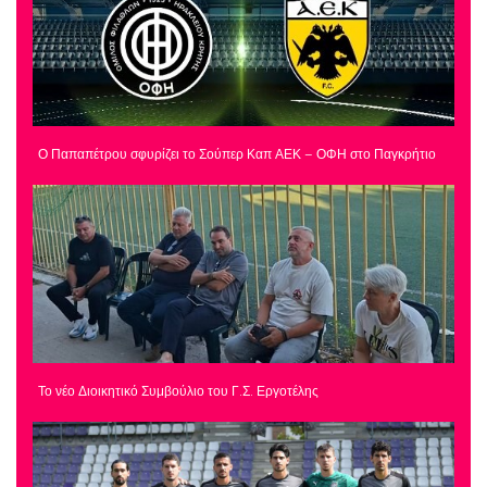
Ο Παπαπέτρου σφυρίζει το Σούπερ Καπ ΑΕΚ – ΟΦΗ στο Παγκρήτιο
Το νέο Διοικητικό Συμβούλιο του Γ.Σ. Εργοτέλης