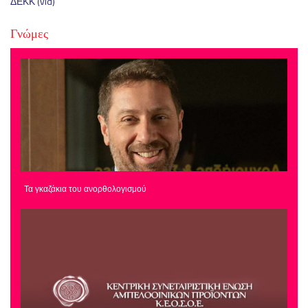
ΔΕΚΚ (vid)
Γνώμες
Τα γκαζάκια του ανορθολογισμού