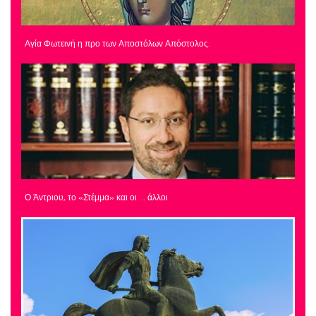
Αγία Φωτεινή η προ των Αποστόλων Απόστολος.
Ο Άντριου, το «Στέμμα» και οι … άλλοι