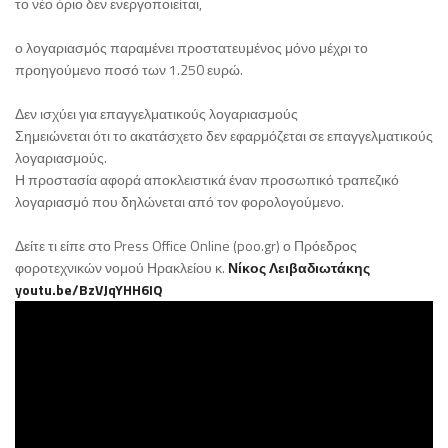
το νέο όριο δεν ενεργοποιείται,
ο λογαριασμός παραμένει προστατευμένος μόνο μέχρι το
προηγούμενο ποσό των 1.250 ευρώ.
Δεν ισχύει για επαγγελματικούς λογαριασμούς
Σημειώνεται ότι το ακατάσχετο δεν εφαρμόζεται σε επαγγελματικούς
λογαριασμούς.
Η προστασία αφορά αποκλειστικά έναν προσωπικό τραπεζικό
λογαριασμό που δηλώνεται από τον φορολογούμενο.
Δείτε τι είπε στο Press Office Online (poo.gr) ο Πρόεδρος
φοροτεχνικών νομού Ηρακλείου κ.
Νίκος Λειβαδιωτάκης
youtu.be/BzVJqYHH6IQ