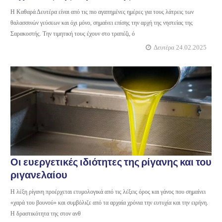
Η Καθαρά Δευτέρα είναι από τις πιο αγαπημένες ημέρες για τους λάτρεις των
θαλασσινών γεύσεων και όχι μόνο, σημαίνει επίσης την αρχή της νηστείας της
Σαρακοστής. Την τιμητική τους έχουν στο τραπέζι, ό
Δευτέρα 24.02.2025
Οι ευεργετικές ιδιότητες της ρίγανης και του
ριγανελαίου
Η λέξη ρίγανη προέρχεται ετυμολογικά από τις λέξεις όρος και γάνος που σημαίνει
«χαρά του βουνού» και συμβόλιζε από τα αρχαία χρόνια την ευτυχία και την ειρήνη.
Η δραστικότητα της στον ανθ