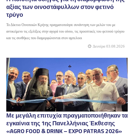
αξίας των οινοστάφυλλων στον φετινό
τρύγο
Το Δίκτυο Οινοποιών Κρήτης πραγματοποίησε συνάντηση των μελών του με
αντικείμενο τις εξελίξεις στην αγορά του οίνου, τις προοπτικές του φετινού τρύγου
και τις συνθήκες που διαμορφώνονται στον αμπελοοι
Δευτέρα 03.08.2026
Με μεγάλη επιτυχία πραγματοποιήθηκαν τα
εγκαίνια της 1ης Πανελλήνιας Έκθεσης
«AGRO FOOD & DRINK – EXPO PATRAS 2026»