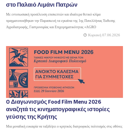
στο Παλαιό Λιμάνι Πατρών
Με εντυπωσιακή προσέλευση επισκεπτών και ιδιαίτερα θετικό κλίμα
πραγματοποιήθηκαν την Παρασκευή τα εγκαίνια της 1ης Πανελλήνιας Έκθεσης
Αγροδιατροφής, Γαστρονομίας και Επιχειρηματικότητας «AGRO
Κυριακή 07.06.2026
O Διαγωνισμός Food Film Menu 2026
αναζητά τις κινηματογραφικές ιστορίες
γεύσης της Κρήτης
Μια μοναδική ευκαιρία να ταξιδέψει ο κρητικός διατροφικός πολιτισμός στις οθόνες