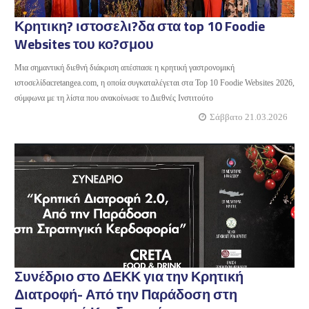
Κρητικη? ιστοσελι?δα στα top 10 Foodie
Websites του κο?σμου
Μια σημαντική διεθνή διάκριση απέσπασε η κρητική γαστρονομική
ιστοσελίδαcretangea.com, η οποία συγκαταλέγεται στα Top 10 Foodie Websites 2026,
σύμφωνα με τη λίστα που ανακοίνωσε το Διεθνές Ινστιτούτο
Σάββατο 21.03.2026
Συνέδριο στο ΔΕΚΚ για την Κρητική
Διατροφή- Από την Παράδοση στη