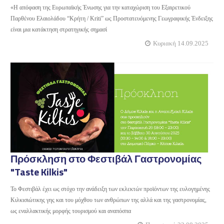
«Η απόφαση της Ευρωπαϊκής Ένωσης για την καταχώριση του Εξαιρετικού
Παρθένου Ελαιολάδου “Κρήτη / Kriti” ως Προστατευόμενης Γεωγραφικής Ένδειξης
είναι μια κατάκτηση στρατηγικής σημασί
Κυριακή 14.09.2025
Πρόσκληση στο Φεστιβάλ Γαστρονομίας
"Taste Kilkis"
Το Φεστιβάλ έχει ως στόχο την ανάδειξη των εκλεκτών προϊόντων της ευλογημένης
Κιλκισιώτικης γης και του μόχθου των ανθρώπων της αλλά και της γαστρονομίας,
ως εναλλακτικής μορφής τουρισμού και αναπόσπα