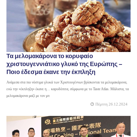
Τα μελομακάρονα το κορυφαίο
χριστουγεννιάτικο γλυκό της Ευρώπης –
Ποιο έδεσμα έκανε την έκπληξη
Ανάμεσα στα πιο νόστιμα γλυκά των Χριστουγέννων βρίσκονται τα μελομακάρονα,
ενώ την «έκπληξη» έκανε η… καρυδόπιτα, σύμφωνα με το Taste Atlas. Μάλιστα, τα
μελομακάρονα μαζί με τον μπ
Πέμπτη 26.12.2024