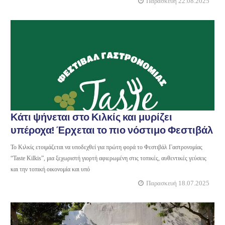
Παρασκευή 22.08.2025
Κάτι ψήνεται στο Κιλκίς και μυρίζει
υπέροχα! Έρχεται το πιο νόστιμο Φεστιβάλ
Το Κιλκίς ετοιμάζεται να υποδεχθεί για πρώτη φορά το Φεστιβάλ Γαστρονομίας
“Taste Kilkis”, μια ξεχωριστή γιορτή αφιερωμένη στις τοπικές, αυθεντικές γεύσεις
και την τοπική οικονομία και υπό
Παρασκευή 18.07.2025