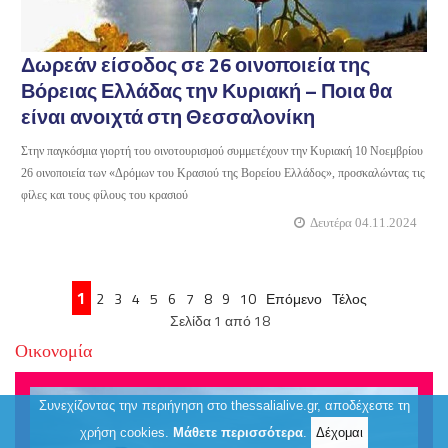
Δωρεάν είσοδος σε 26 οινοποιεία της
Βόρειας Ελλάδας την Κυριακή – Ποια θα
είναι ανοιχτά στη Θεσσαλονίκη
Στην παγκόσμια γιορτή του οινοτουρισμού συμμετέχουν την Κυριακή 10 Νοεμβρίου
26 οινοποιεία των «Δρόμων του Κρασιού της Βορείου Ελλάδος», προσκαλώντας τις
φίλες και τους φίλους του κρασιού
Δευτέρα 04.11.2024
1
2
3
4
5
6
7
8
9
10
Επόμενο
Τέλος
Σελίδα 1 από 18
Οικονομία
Συνεχίζοντας την περιήγηση στο thessalialive.gr, αποδέχεστε τη
χρήση cookies.
Μάθετε περισσότερα
.