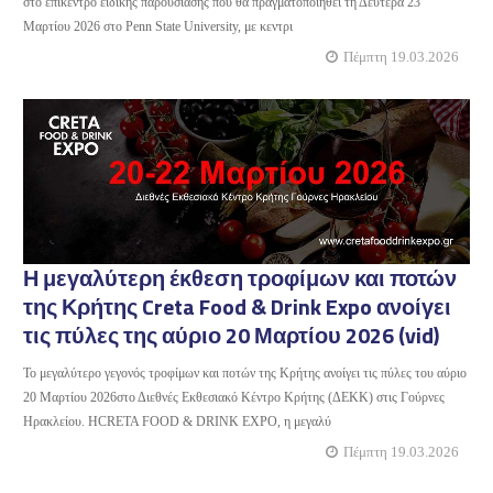
στο επίκεντρο ειδικής παρουσίασης που θα πραγματοποιηθεί τη Δευτέρα 23
Μαρτίου 2026 στο Penn State University, με κεντρι
Πέμπτη 19.03.2026
Η μεγαλύτερη έκθεση τροφίμων και ποτών
της Κρήτης Creta Food & Drink Expo ανοίγει
τις πύλες της αύριο 20 Μαρτίου 2026 (vid)
Το μεγαλύτερο γεγονός τροφίμων και ποτών της Κρήτης ανοίγει τις πύλες του αύριο
20 Μαρτίου 2026στο Διεθνές Εκθεσιακό Κέντρο Κρήτης (ΔΕΚΚ) στις Γούρνες
Ηρακλείου. ΗCRETA FOOD & DRINK EXPO, η μεγαλύ
Πέμπτη 19.03.2026