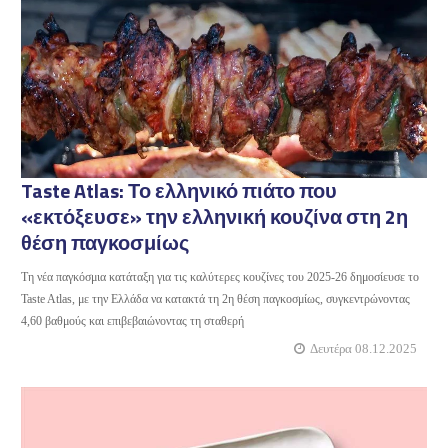
Taste Atlas: Το ελληνικό πιάτο που
«εκτόξευσε» την ελληνική κουζίνα στη 2η
θέση παγκοσμίως
Τη νέα παγκόσμια κατάταξη για τις καλύτερες κουζίνες του 2025-26 δημοσίευσε το
Taste Atlas, με την Ελλάδα να κατακτά τη 2η θέση παγκοσμίως, συγκεντρώνοντας
4,60 βαθμούς και επιβεβαιώνοντας τη σταθερή
Δευτέρα 08.12.2025