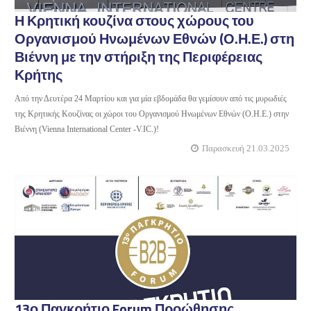
Η Κρητική κουζίνα στους χώρους του
Οργανισμού Ηνωμένων Εθνών (Ο.Η.Ε.) στη
Βιέννη με την στήριξη της Περιφέρειας
Κρήτης
Από την Δευτέρα 24 Μαρτίου και για μία εβδομάδα θα γεμίσουν από τις μυρωδιές
της Κρητικής Κουζίνας οι χώροι του Οργανισμού Ηνωμένων Εθνών (Ο.Η.Ε.) στην
Βιέννη (Vienna International Center -V.IC.)!
Παρασκευή 21.03.2025
13ο Παγκρήτιο Forum Προώθησης