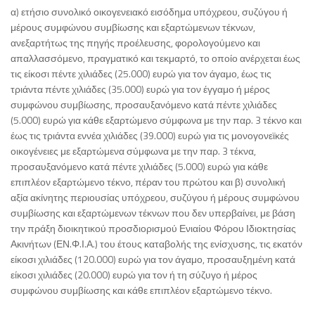
α) ετήσιο συνολικό οικογενειακό εισόδημα υπόχρεου, συζύγου ή
μέρους συμφώνου συμβίωσης και εξαρτώμενων τέκνων,
ανεξαρτήτως της πηγής προέλευσης, φορολογούμενο και
απαλλασσόμενο, πραγματικό και τεκμαρτό, το οποίο ανέρχεται έως
τις είκοσι πέντε χιλιάδες (25.000) ευρώ για τον άγαμο, έως τις
τριάντα πέντε χιλιάδες (35.000) ευρώ για τον έγγαμο ή μέρος
συμφώνου συμβίωσης, προσαυξανόμενο κατά πέντε χιλιάδες
(5.000) ευρώ για κάθε εξαρτώμενο σύμφωνα με την παρ. 3 τέκνο και
έως τις τριάντα εννέα χιλιάδες (39.000) ευρώ για τις μονογονεϊκές
οικογένειες με εξαρτώμενα σύμφωνα με την παρ. 3 τέκνα,
προσαυξανόμενο κατά πέντε χιλιάδες (5.000) ευρώ για κάθε
επιπλέον εξαρτώμενο τέκνο, πέραν του πρώτου και β) συνολική
αξία ακίνητης περιουσίας υπόχρεου, συζύγου ή μέρους συμφώνου
συμβίωσης και εξαρτώμενων τέκνων που δεν υπερβαίνει, με βάση
την πράξη διοικητικού προσδιορισμού Ενιαίου Φόρου Ιδιοκτησίας
Ακινήτων (ΕΝ.Φ.Ι.Α.) του έτους καταβολής της ενίσχυσης, τις εκατόν
είκοσι χιλιάδες (120.000) ευρώ για τον άγαμο, προσαυξημένη κατά
είκοσι χιλιάδες (20.000) ευρώ για τον ή τη σύζυγο ή μέρος
συμφώνου συμβίωσης και κάθε επιπλέον εξαρτώμενο τέκνο.