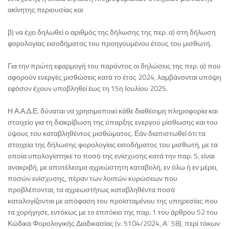
ακίνητης περιουσίας και
β) να έχει δηλωθεί ο αριθμός της δήλωσης της περ. α) στη δήλωση
φορολογίας εισοδήματος του προηγουμένου έτους του μισθωτή.
Για την πρώτη εφαρμογή του παρόντος οι δηλώσεις της περ. α) που
αφορούν ενεργές μισθώσεις κατά το έτος 2024, λαμβάνονται υπόψη
εφόσον έχουν υποβληθεί έως τη 15η Ιουλίου 2025.
Η Α.Α.Δ.Ε. δύναται να χρησιμοποιεί κάθε διαθέσιμη πληροφορία και
στοιχείο για τη διακρίβωση της ύπαρξης ενεργού μίσθωσης και του
ύψους του καταβληθέντος μισθώματος. Εάν διαπιστωθεί ότι τα
στοιχεία της δήλωσης φορολογίας εισοδήματος του μισθωτή, με τα
οποία υπολογίστηκε το ποσό της ενίσχυσης κατά την παρ. 5, είναι
ανακριβή, με αποτέλεσμα αχρεώστητη καταβολή, εν όλω ή εν μέρει,
ποσών ενίσχυσης, πέραν των λοιπών κυρώσεων που
προβλέπονται, τα αχρεωστήτως καταβληθέντα ποσά
καταλογίζονται με απόφαση του προϊσταμένου της υπηρεσίας που
τα χορήγησε, εντόκως με το επιτόκιο της παρ. 1 του άρθρου 52 του
Κώδικα Φορολογικής Διαδικασίας (ν. 5104/2024, Α΄ 58), περί τόκων