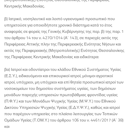
Κεντρικής Μακεδονίας.
β) Ιατρικό, νοσηλευτικό και λοιπό υγειονομικό προσωπικό που
υπηρετούσε για οποιοδήποτε χρονικό διάστημα κατά το έτος
αναφοράς σε φορείς της Γενικής Κυβέρνησης της περ. β) της παρ. 1
του άρθρου 14 του ν. 4270/1014 (Α΄ 143), σε περιοχές εκτός της
Περιφέρειας Αττικής πλην της Περιφερειακής Ενότητας Νήσων και
εκτός της Περιφερειακής (Μητροπολιτικής) Ενότητας Θεσσαλονίκης
της Περιφέρειας Κεντρικής Μακεδονίας και ειδικότερα:
βα) Ιατροί και οδοντίατροι του κλάδου Εθνικού Συστήματος Υγείας
(Ε.Σ.Υ.), ειδικευόμενοι και επικουρικοί ιατροί, μόνιμοι αγροτικοί
ιατροί, υπόχρεοι, μη υπόχρεοι και επί θητεία προσωπικοί ιατροί των
νοσοκομείων του δημοσίου συστήματος υγείας, των δημόσιων
μονάδων παροχής υπηρεσιών πρωτοβάθμιας φροντίδας υγείας
(Π.Φ.Υ.) και των Μονάδων Ψυχικής Υγείας (Μ.Ψ.Υ.) του Εθνικού
Δικτύου Υπηρεσιών Ψυχικής Υγείας (Ε.Δ.Υ.Ψ.Υ.), καθώς και ιατροί
που παρέχουν υπηρεσίες στο πλαίσιο λειτουργίας των Τοπικών
Ομάδων Υγείας (Τ.ΟΜ.Υ.) του άρθρου 106 του ν. 4461/2017 (Α΄ 38)
και