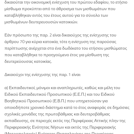
δικαιούται την οικονομική ενίσχυση του πρώτου εδαφίου, το ετήσιο
μίσθωμα προκύπτει από το άθροισμα των μισθωμάτων που
καταβλήθηκαν εντός του έτους αυτού για το σύνολο των
μισθωμένων δευτερευουσών κατοικιών.
Εάν πρόσωπο της παρ. 2 είναι δικαιούχος της ενίσχυσης του
άρθρου 70 για κύρια κατοικία, τότε η ενίσχυση της παρούσας
περίπτωσης ανέρχεται στο ένα δωδέκατο του ετήσιου μισθώματος
που καταβλήθηκε το προηγούμενο έτος για μίσθωση της
δευτερεύουσας κατοικίας.
Δικαιούχοι της ενίσχυσης της παρ. 1 είναι:
α) Εκπαιδευτικοί, μόνιμοι και αναπληρωτές, καθώς και μέλη του
Ειδικού Εκπαιδευτικού Προσωπικού (Ε.Ε.Π.) και του Ειδικού
Βοηθητικού Προσωπικού (Ε.Β.Π.) που υπηρετούσαν για
οποιοδήποτε χρονικό διάστημα κατά το έτος αναφοράς σε δημόσιες
σχολικές μονάδες της πρωτοβάθμιας και δευτεροβάθμιας
εκπαίδευσης, σε περιοχές εκτός της Περιφέρειας Αττικής πλην της
Περιφερειακής Ενότητας Νήσων και εκτός της Περιφερειακής
(Μητροπολιτικής) Ενότητας Θεσσαλονίκης της Περιφέρειας