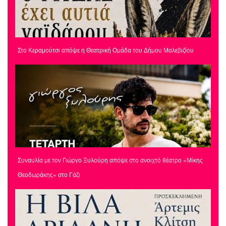
Στο Κεραμούτσι απόψε η Θεατρική Ομάδα του Δήμου Μαλεβιζίου
Συναυλία με τον Γιώργο Ξυλούρη απόψε στο ανοιχτό θέατρο «Μίκης
Θεοδωράκης» στο Γάζι