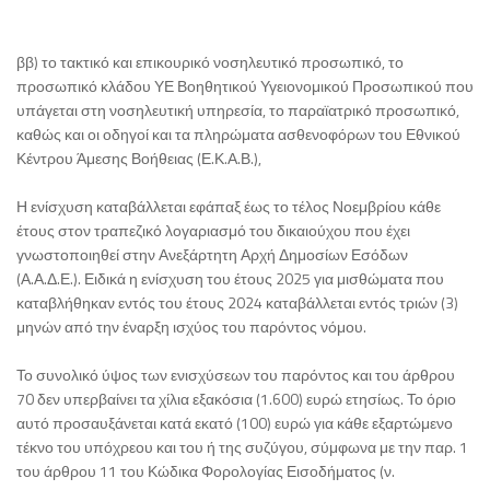
ββ) το τακτικό και επικουρικό νοσηλευτικό προσωπικό, το
προσωπικό κλάδου ΥΕ Βοηθητικού Υγειονομικού Προσωπικού που
υπάγεται στη νοσηλευτική υπηρεσία, το παραϊατρικό προσωπικό,
καθώς και οι οδηγοί και τα πληρώματα ασθενοφόρων του Εθνικού
Κέντρου Άμεσης Βοήθειας (Ε.Κ.Α.Β.),
Η ενίσχυση καταβάλλεται εφάπαξ έως το τέλος Νοεμβρίου κάθε
έτους στον τραπεζικό λογαριασμό του δικαιούχου που έχει
γνωστοποιηθεί στην Ανεξάρτητη Αρχή Δημοσίων Εσόδων
(Α.Α.Δ.Ε.). Ειδικά η ενίσχυση του έτους 2025 για μισθώματα που
καταβλήθηκαν εντός του έτους 2024 καταβάλλεται εντός τριών (3)
μηνών από την έναρξη ισχύος του παρόντος νόμου.
Το συνολικό ύψος των ενισχύσεων του παρόντος και του άρθρου
70 δεν υπερβαίνει τα χίλια εξακόσια (1.600) ευρώ ετησίως. Το όριο
αυτό προσαυξάνεται κατά εκατό (100) ευρώ για κάθε εξαρτώμενο
τέκνο του υπόχρεου και του ή της συζύγου, σύμφωνα με την παρ. 1
του άρθρου 11 του Κώδικα Φορολογίας Εισοδήματος (ν.