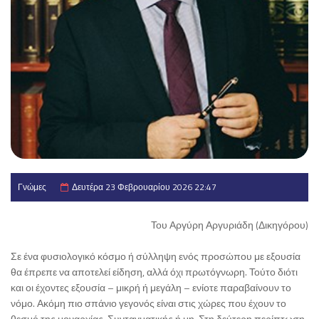
Γνώμες
Δευτέρα 23 Φεβρουαρίου 2026 22:47
Του Αργύρη Αργυριάδη (Δικηγόρου)
Σε ένα φυσιολογικό κόσμο ή σύλληψη ενός προσώπου με εξουσία
θα έπρεπε να αποτελεί είδηση, αλλά όχι πρωτόγνωρη. Τούτο διότι
και οι έχοντες εξουσία – μικρή ή μεγάλη – ενίοτε παραβαίνουν το
νόμο. Ακόμη πιο σπάνιο γεγονός είναι στις χώρες που έχουν το
θεσμό της μοναρχίας. Συνταγματικής ή μη. Στη δεύτερη περίπτωση,