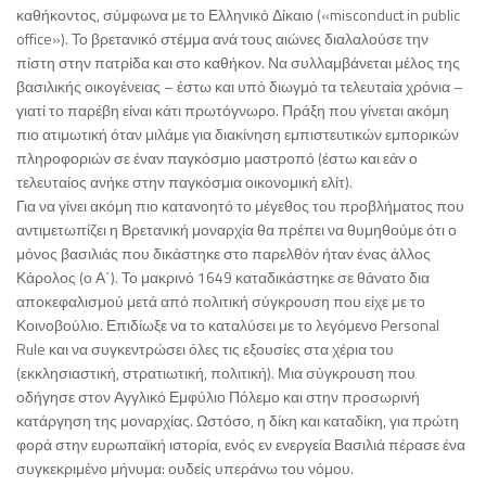
καθήκοντος, σύμφωνα με το Ελληνικό Δίκαιο («misconduct in public
office»). Το βρετανικό στέμμα ανά τους αιώνες διαλαλούσε την
πίστη στην πατρίδα και στο καθήκον. Να συλλαμβάνεται μέλος της
βασιλικής οικογένειας – έστω και υπό διωγμό τα τελευταία χρόνια –
γιατί το παρέβη είναι κάτι πρωτόγνωρο. Πράξη που γίνεται ακόμη
πιο ατιμωτική όταν μιλάμε για διακίνηση εμπιστευτικών εμπορικών
πληροφοριών σε έναν παγκόσμιο μαστροπό (έστω και εάν ο
τελευταίος ανήκε στην παγκόσμια οικονομική ελίτ).
Για να γίνει ακόμη πιο κατανοητό το μέγεθος του προβλήματος που
αντιμετωπίζει η Βρετανική μοναρχία θα πρέπει να θυμηθούμε ότι ο
μόνος βασιλιάς που δικάστηκε στο παρελθόν ήταν ένας άλλος
Κάρολος (ο Α΄). Το μακρινό 1649 καταδικάστηκε σε θάνατο δια
αποκεφαλισμού μετά από πολιτική σύγκρουση που είχε με το
Κοινοβούλιο. Επιδίωξε να το καταλύσει με το λεγόμενο Personal
Rule και να συγκεντρώσει όλες τις εξουσίες στα χέρια του
(εκκλησιαστική, στρατιωτική, πολιτική). Μια σύγκρουση που
οδήγησε στον Αγγλικό Εμφύλιο Πόλεμο και στην προσωρινή
κατάργηση της μοναρχίας. Ωστόσο, η δίκη και καταδίκη, για πρώτη
φορά στην ευρωπαϊκή ιστορία, ενός εν ενεργεία Βασιλιά πέρασε ένα
συγκεκριμένο μήνυμα: ουδείς υπεράνω του νόμου.