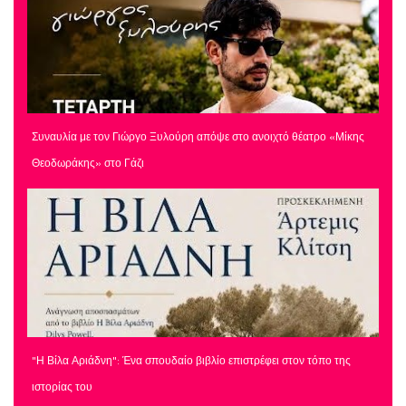
Συναυλία με τον Γιώργο Ξυλούρη απόψε στο ανοιχτό θέατρο «Μίκης
Θεοδωράκης» στο Γάζι
"Η Βίλα Αριάδνη": Ένα σπουδαίο βιβλίο επιστρέφει στον τόπο της
ιστορίας του