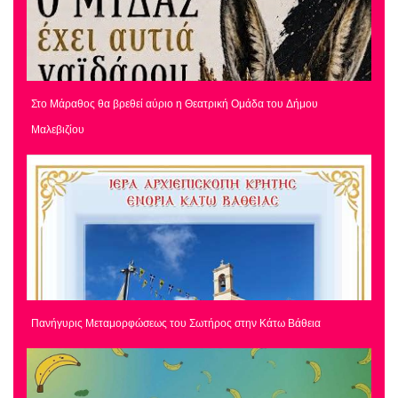
Στο Μάραθος θα βρεθεί αύριο η Θεατρική Ομάδα του Δήμου
Μαλεβιζίου
Πανήγυρις Μεταμορφώσεως του Σωτήρος στην Κάτω Βάθεια