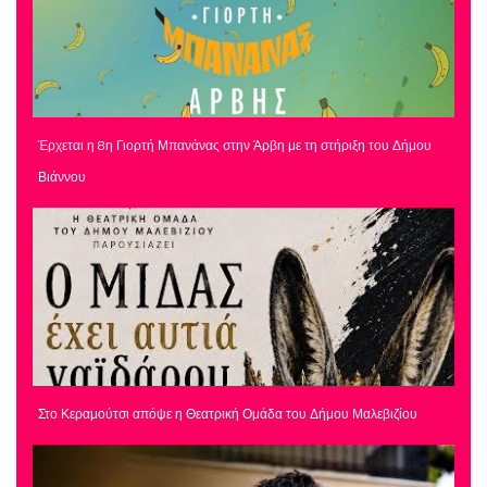
Έρχεται η 8η Γιορτή Μπανάνας στην Άρβη με τη στήριξη του Δήμου
Βιάννου
Στο Κεραμούτσι απόψε η Θεατρική Ομάδα του Δήμου Μαλεβιζίου