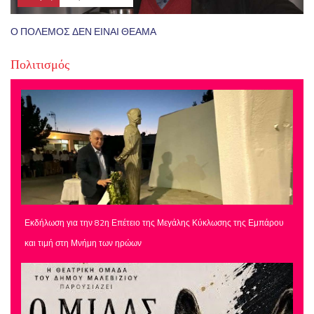
Ο ΠΟΛΕΜΟΣ ΔΕΝ ΕΙΝΑΙ ΘΕΑΜΑ
Πολιτισμός
Εκδήλωση για την 82η Επέτειο της Μεγάλης Κύκλωσης της Εμπάρου
και τιμή στη Μνήμη των ηρώων