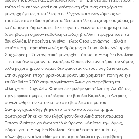
τούτο είναι εύλογο γιατί η συγκέντρωση εξουσίας στα χέρια του
μονάρχη έχει ως αποτέλεσμα ο ελέγχων και ο ελεγχόμενος να
ταυτίζονται στο ίδιο πρόσωπο. Ίδιο αποτέλεσμα έχουμε σε χώρες με
κατ’ επίφαση δημοκρατία. Εκεί ο ηγέτης «εκλέγεται» δημοκρατικά
(συνήθως με σχεδόν καθολική αποδοχή), αλλά η πραγματικότητα
δεν αλλάζει. Μπορεί να μην είναι «ελέω Θεού μονάρχης», αλλά η
κατάσταση παραμένει «ενός ανδρός (ως επί των πλείστων) αρχή».
Στις χώρες με Συνταγματική μοναρχία – όπως το Ηνωμένο Βασίλειο
– τυπικά δεν ισχύουν τα ανωτέρω. Ουδείς είναι ανωτέρω του νόμου,
αλλά μέχρι σήμερα ο νόμος δεν φαινόταν να τους αγγίζει ιδιαίτερα.
Στη σύγχρονη εποχή βρίσκουμε μόνον μια χρηματική ποινή να έχει
επιβληθεί το 2002 στην πριγκίπισσα Άννα για παραβίαση του
«Dangerous Dogs Act». Φυσικά δεν μιλάμε για σύλληψη. Αντιθέτως,
πριν μερικές ημέρες, ο αδελφός του βασιλιά Καρόλου, ο Άντριου,
συνελήφθη στην κατοικία του στο βασιλικό κτήμα του
Σάντρινγκχαμ, οδηγήθηκε στο τοπικό αστυνομικό τμήμα,
φωτογραφήθηκε και του ελήφθησαν δακτυλικά αποτυπώματα.
Τίποτα ιδιαίτερο για έναν απλό άνθρωπο. «Απίστευτη», όμως,
είδηση για το Ηνωμένο Βασίλειο. Και μάλιστα όταν αιτία της
σύλληψης είναι ένα αδίκημα που προσιδιάζει στην παράβαση