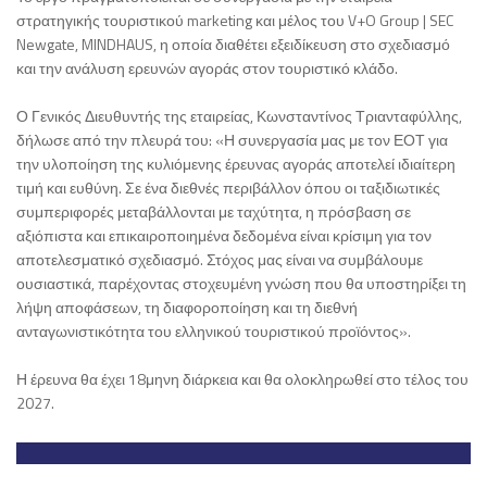
στρατηγικής τουριστικού marketing και μέλος του V+O Group | SEC
Newgate, MINDHAUS, η οποία διαθέτει εξειδίκευση στο σχεδιασμό
και την ανάλυση ερευνών αγοράς στον τουριστικό κλάδο.
Ο Γενικός Διευθυντής της εταιρείας, Κωνσταντίνος Τριανταφύλλης,
δήλωσε από την πλευρά του: «Η συνεργασία μας με τον ΕΟΤ για
την υλοποίηση της κυλιόμενης έρευνας αγοράς αποτελεί ιδιαίτερη
τιμή και ευθύνη. Σε ένα διεθνές περιβάλλον όπου οι ταξιδιωτικές
συμπεριφορές μεταβάλλονται με ταχύτητα, η πρόσβαση σε
αξιόπιστα και επικαιροποιημένα δεδομένα είναι κρίσιμη για τον
αποτελεσματικό σχεδιασμό. Στόχος μας είναι να συμβάλουμε
ουσιαστικά, παρέχοντας στοχευμένη γνώση που θα υποστηρίξει τη
λήψη αποφάσεων, τη διαφοροποίηση και τη διεθνή
ανταγωνιστικότητα του ελληνικού τουριστικού προϊόντος».
Η έρευνα θα έχει 18μηνη διάρκεια και θα ολοκληρωθεί στο τέλος του
2027.