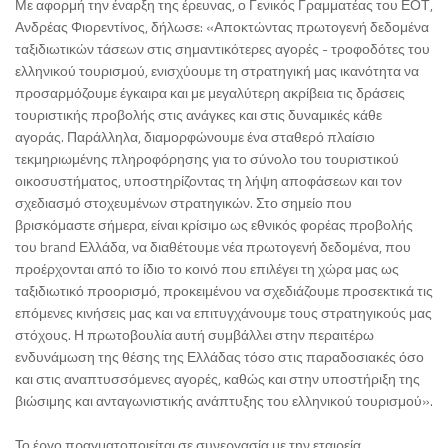
Με αφορμή την έναρξη της έρευνας, ο Γενικός Γραμματέας του ΕΟΤ,
Ανδρέας Φιορεντίνος, δήλωσε: «Αποκτώντας πρωτογενή δεδομένα
ταξιδιωτικών τάσεων στις σημαντικότερες αγορές - τροφοδότες του
ελληνικού τουρισμού, ενισχύουμε τη στρατηγική μας ικανότητα να
προσαρμόζουμε έγκαιρα και με μεγαλύτερη ακρίβεια τις δράσεις
τουριστικής προβολής στις ανάγκες και στις δυναμικές κάθε
αγοράς. Παράλληλα, διαμορφώνουμε ένα σταθερό πλαίσιο
τεκμηριωμένης πληροφόρησης για το σύνολο του τουριστικού
οικοσυστήματος, υποστηρίζοντας τη λήψη αποφάσεων και τον
σχεδιασμό στοχευμένων στρατηγικών. Στο σημείο που
βρισκόμαστε σήμερα, είναι κρίσιμο ως εθνικός φορέας προβολής
του brand Ελλάδα, να διαθέτουμε νέα πρωτογενή δεδομένα, που
προέρχονται από το ίδιο το κοινό που επιλέγει τη χώρα μας ως
ταξιδιωτικό προορισμό, προκειμένου να σχεδιάζουμε προσεκτικά τις
επόμενες κινήσεις μας και να επιτυγχάνουμε τους στρατηγικούς μας
στόχους. Η πρωτοβουλία αυτή συμβάλλει στην περαιτέρω
ενδυνάμωση της θέσης της Ελλάδας τόσο στις παραδοσιακές όσο
και στις αναπτυσσόμενες αγορές, καθώς και στην υποστήριξη της
βιώσιμης και ανταγωνιστικής ανάπτυξης του ελληνικού τουρισμού».
Το έργο πραγματοποιείται σε συνεργασία με την εταιρεία