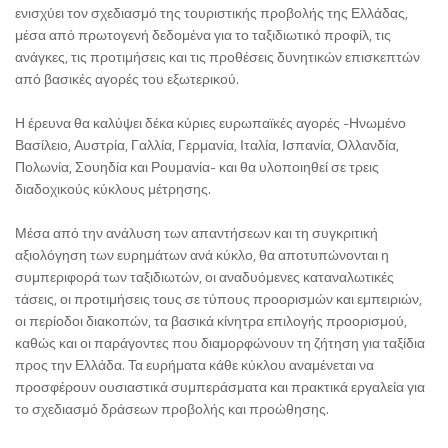
ενισχύει τον σχεδιασμό της τουριστικής προβολής της Ελλάδας,
μέσα από πρωτογενή δεδομένα για το ταξιδιωτικό προφίλ, τις
ανάγκες, τις προτιμήσεις και τις προθέσεις δυνητικών επισκεπτών
από βασικές αγορές του εξωτερικού.
Η έρευνα θα καλύψει δέκα κύριες ευρωπαϊκές αγορές -Ηνωμένο
Βασίλειο, Αυστρία, Γαλλία, Γερμανία, Ιταλία, Ισπανία, Ολλανδία,
Πολωνία, Σουηδία και Ρουμανία- και θα υλοποιηθεί σε τρεις
διαδοχικούς κύκλους μέτρησης.
Μέσα από την ανάλυση των απαντήσεων και τη συγκριτική
αξιολόγηση των ευρημάτων ανά κύκλο, θα αποτυπώνονται η
συμπεριφορά των ταξιδιωτών, οι αναδυόμενες καταναλωτικές
τάσεις, οι προτιμήσεις τους σε τύπους προορισμών και εμπειριών,
οι περίοδοι διακοπών, τα βασικά κίνητρα επιλογής προορισμού,
καθώς και οι παράγοντες που διαμορφώνουν τη ζήτηση για ταξίδια
προς την Ελλάδα. Τα ευρήματα κάθε κύκλου αναμένεται να
προσφέρουν ουσιαστικά συμπεράσματα και πρακτικά εργαλεία για
το σχεδιασμό δράσεων προβολής και προώθησης.