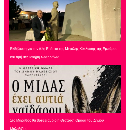
Εκδήλωση για την 82η Επέτειο της Μεγάλης Κύκλωσης της Εμπάρου
και τιμή στη Μνήμη των ηρώων
Στο Μάραθος θα βρεθεί αύριο η Θεατρική Ομάδα του Δήμου
Μαλεβιζίου