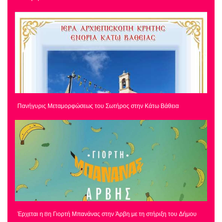
Πανήγυρις Μεταμορφώσεως του Σωτήρος στην Κάτω Βάθεια
Έρχεται η 8η Γιορτή Μπανάνας στην Άρβη με τη στήριξη του Δήμου