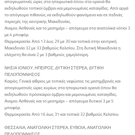
απογευματινές ώρες στα ηπειρωτικά όπου στα ορεινά θα
εκδηλωθούν τοπικοί όμβροι και μεμονωμένες καταιγίδες. Από αργά
το απόγευμα πιθανώς να εκδηλωθούν φαινόμενα και σε πεδινές
περιοχές της κεντρικής Μακεδονίας.
Ανεμοι: Ασθενείς και το μεσημέρι – απόγευμα στα ανατολικά νότιοι 3
με 4 μποφόρ.
Θερμοκρασία: Από 13 έως 29 με 30 και τοπικά στην κεντρική
Μακεδονία 32 με 33 βαθμούς Κελσίου. Στη δυτική Μακεδονία η
ελάχιστη θα είναι 2 με 3 βαθμούς χαμηλότερη.
ΝΗΣΙΑ ΙΟΝΙΟΥ, ΗΠΕΙΡΟΣ, ΔΥΤΙΚΗ ΣΤΕΡΕΑ, ΔΥΤΙΚΗ
ΠΕΛΟΠΟΝΝΗΣΟΣ
Καιρός: Γενικά αίθριος με τοπικές νεφώσεις τις μεσημβρινές και
απογευματινές ώρες κυρίως στα ηπειρωτικά ορεινά όπου θα
εκδηλωθούν πρόσκαιροι όμβροι και μεμονωμένες καταιγίδες.
Ανεμοι: Ασθενείς και το μεσημέρι – απόγευμα δυτικοί 3 με 5
μποφόρ.
Θερμοκρασία: Από 16 έως 31 και τοπικά 32 βαθμούς Κελσίου.
ΘΕΣΣΑΛΙΑ, ΑΝΑΤΟΛΙΚΗ ΣΤΕΡΕΑ, ΕΥΒΟΙΑ, ΑΝΑΤΟΛΙΚΗ
ΠΕΛΟΠΟΝΝΗΣΟΣ