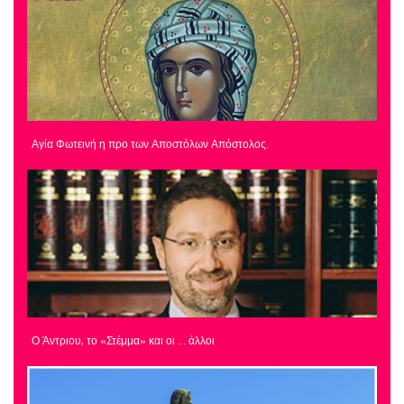
Αγία Φωτεινή η προ των Αποστόλων Απόστολος.
Ο Άντριου, το «Στέμμα» και οι … άλλοι