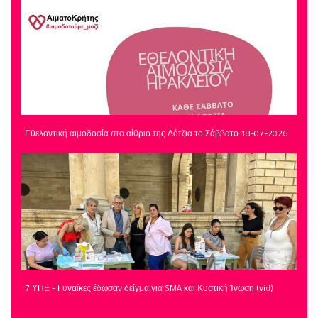
Εθελοντική αιμοδοσία στο αίθριο της Λότζια το Σάββατο 18-07-2026
7 ΥΠΕ - Γυναίκες έδωσαν δείγμα για SMA και Κυστική Ίνωση (vid)