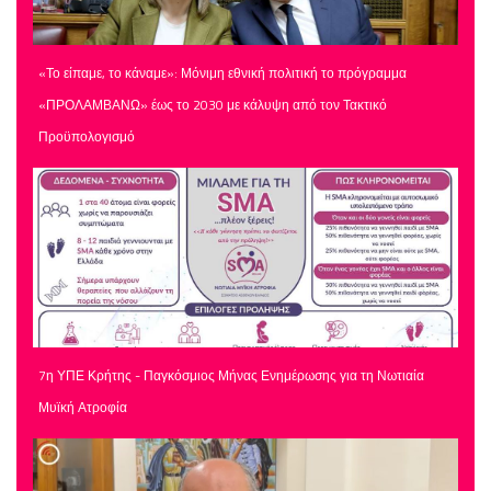
«Το είπαμε, το κάναμε»: Μόνιμη εθνική πολιτική το πρόγραμμα
«ΠΡΟΛΑΜΒΑΝΩ» έως το 2030 με κάλυψη από τον Τακτικό
Προϋπολογισμό
7η ΥΠΕ Κρήτης - Παγκόσμιος Μήνας Ενημέρωσης για τη Νωτιαία
Μυϊκή Ατροφία