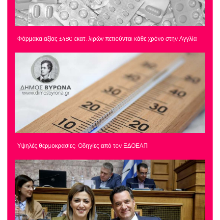
Φάρμακα αξίας £480 εκατ. λιρών πετιούνται κάθε χρόνο στην Αγγλία
Υψηλές θερμοκρασίες: Οδηγίες από τον ΕΔΟΕΑΠ