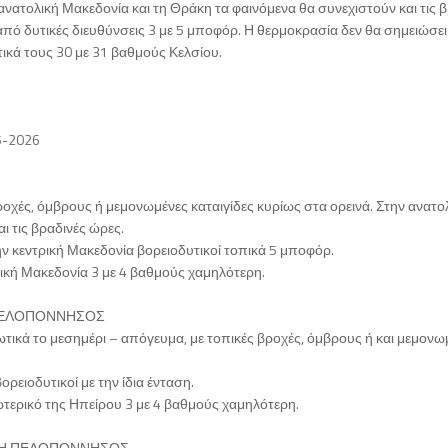
 ανατολική Μακεδονία και τη Θράκη τα φαινόμενα θα συνεχιστούν και τις 
από δυτικές διευθύνσεις 3 με 5 μποφόρ. Η θερμοκρασία δεν θα σημειώσει
ικά τους 30 με 31 βαθμούς Κελσίου.
5-2026
ροχές, όμβρους ή μεμονωμένες καταιγίδες κυρίως στα ορεινά. Στην ανατο
ι τις βραδινές ώρες.
ην κεντρική Μακεδονία βορειοδυτικοί τοπικά 5 μποφόρ.
ική Μακεδονία 3 με 4 βαθμούς χαμηλότερη.
Η ΠΕΛΟΠΟΝΝΗΣΟΣ
ωτικά το μεσημέρι – απόγευμα, με τοπικές βροχές, όμβρους ή και μεμονω
ορειοδυτικοί με την ίδια ένταση.
τερικό της Ηπείρου 3 με 4 βαθμούς χαμηλότερη.
ΙΚΗ ΠΕΛΟΠΟΝΝΗΣΟΣ