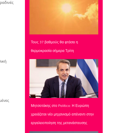
βραδινές
Τους 37 βαθμούς θα φτάσει η
θερμοκρασία σήμερα Τρίτη
λική
μένες
Μητσοτάκης στο Politico: Η Ευρώπη
χρειάζεται νέο μηχανισμό απέναντι στην
εργαλειοποίηση της μετανάστευσης