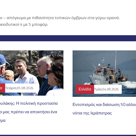
έρι – απόγευμα με πιθανότητα τοπικών όμβρων στα γύρω ορεινά.
ειοδυτικοί 4 με 5 μποφόρ.
δα
Τετάρτη 05.08.2026
Ελλάδα
Τρίτη 04.08.2026
ουλάκης: Η πολιτική προστασία
Εντοπισμός και διάσωση 50 αλλ
α μας πρέπει να αποκτήσει ένα
νότια της Ιεράπετρας
γμα