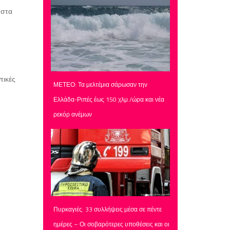
 στα
πικές
ΜΕΤΕΟ: Τα μελτέμια σάρωσαν την
Ελλάδα-Ριπές έως 150 χλμ./ώρα και νέα
ρεκόρ ανέμων
Πυρκαγιές: 33 συλλήψεις μέσα σε πέντε
ημέρες – Οι σοβαρότερες υποθέσεις και οι