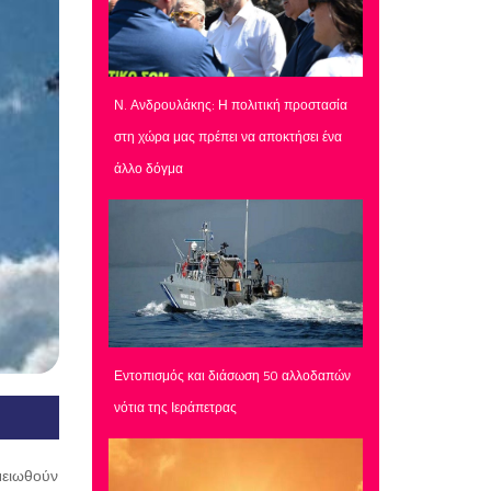
Ν. Ανδρουλάκης: Η πολιτική προστασία
στη χώρα μας πρέπει να αποκτήσει ένα
άλλο δόγμα
Εντοπισμός και διάσωση 50 αλλοδαπών
νότια της Ιεράπετρας
ημειωθούν