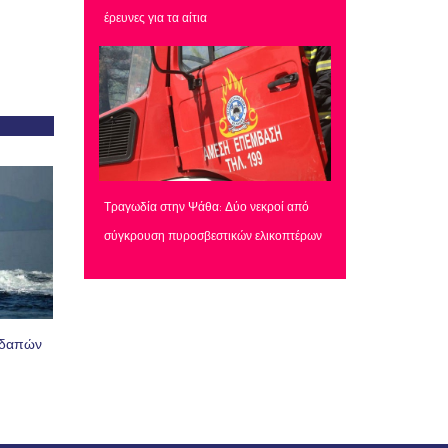
έρευνες για τα αίτια
Τραγωδία στην Ψάθα: Δύο νεκροί από
σύγκρουση πυροσβεστικών ελικοπτέρων
οδαπών