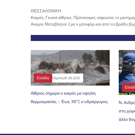
ΘΕΣΣΑΛΟΝΙΚΗ
Καιρός: Γενικά αίθριος. Πρόσκαιρες νεφώσεις το μεσημ
Ανεμοι: Μεταβλητοί 3 με 4 μποφόρ και από το βράδυ βορ
Ελλάδα
Πέμπτη 06.08.2026
Ελλά
Αίθριος σήμερα ο καιρός με υψηλές
θερμοκρασίες – Έως 38°C ο υδράργυρος
Ν. Ανδρ
στη χώρ
άλλο δό