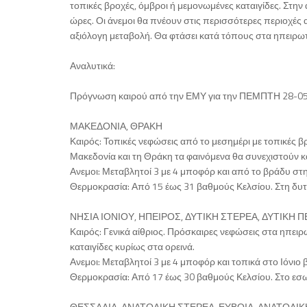
τοπικές βροχές, όμβροι ή μεμονωμένες καταιγίδες. Στην
ώρες. Οι άνεμοι θα πνέουν στις περισσότερες περιοχές 
αξιόλογη μεταβολή. Θα φτάσει κατά τόπους στα ηπειρωτ
Αναλυτικά:
Πρόγνωση καιρού από την ΕΜΥ για την ΠΕΜΠΤΗ 28-0
ΜΑΚΕΔΟΝΙΑ, ΘΡΑΚΗ
Καιρός: Τοπικές νεφώσεις από το μεσημέρι με τοπικές β
Μακεδονία και τη Θράκη τα φαινόμενα θα συνεχιστούν κα
Ανεμοι: Μεταβλητοί 3 με 4 μποφόρ και από το βράδυ στ
Θερμοκρασία: Από 15 έως 31 βαθμούς Κελσίου. Στη δυτ
ΝΗΣΙΑ ΙΟΝΙΟΥ, ΗΠΕΙΡΟΣ, ΔΥΤΙΚΗ ΣΤΕΡΕΑ, ΔΥΤΙΚ
Καιρός: Γενικά αίθριος. Πρόσκαιρες νεφώσεις στα ηπειρ
καταιγίδες κυρίως στα ορεινά.
Ανεμοι: Μεταβλητοί 3 με 4 μποφόρ και τοπικά στο Ιόνιο β
Θερμοκρασία: Από 17 έως 30 βαθμούς Κελσίου. Στο εσω
ΘΕΣΣΑΛΙΑ, ΑΝΑΤΟΛΙΚΗ ΣΤΕΡΕΑ, ΕΥΒΟΙΑ, ΑΝΑΤΟΛ