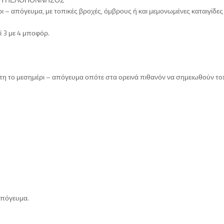
ρι – απόγευμα, με τοπικές βροχές, όμβρους ή και μεμονωμένες καταιγίδες
ί 3 με 4 μποφόρ.
τη το μεσημέρι – απόγευμα οπότε στα ορεινά πιθανόν να σημειωθούν το
 απόγευμα.