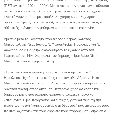
(ΠΕΠ «Αττική» 2021 – 2025). Με το πέρας των εργασιών, η αίθουσα
ανακατασκευάστηκε πλήρως και μετατράπηκε σε ένα σύγχρονο
κλειστό γυμναστήριο με παράλληλη χρήση ως πολυχώρος
δραστηριοτήτων, με στόχο να εξυπηρετήσει τις εκπαιδευτικές και
αθλητικές ανάγκες των μαθητών και της τοπικής κοινωνίας.
Αμέσως μετά τον αγιασμό, που τέλεσε ο Σεβασμιώτατος
Μητροπολίτης Νέας Ιωνίας, Ν. Φιλαδελφείας, Ηρακλείου και Ν.
Χαλκηδόνος κ. Γαβριήλ, ακολούθησαν τα εγκαίνια από τον
Περιφερειάρχη Νίκο Χαρδαλιά, τον Δήμαρχο Ηρακλείου Νίκο
Μπάμπαλο και τον μητροπολίτη.
«Πριν από έναν περίπου χρόνο, όταν επισκέφθηκα τον Δήμο
Ηρακλείου, είχα δώσει μια υπόσχεση στον φίλο Δήμαρχο Νίκο
Μπάμπαλο, αλλά και στους πολίτες: ότι θα παραδώσουμε όσο το
δυνατόν συντομότερο αυτόν τον υπέροχο χώρο άσκησης και
δημιουργικής απασχόλησης πλήρως αποκατεστημένο και
λειτουργικό. Είμαι περήφανος και ευτυχής, γιατί και σε αυτή την
περίπτωση σταθήκαμε συνεπείς στη δέσμευσή μας απέναντι στους
πολίτες, αξιοποιώντας τους ευρωπαϊκούς πόρους μας» δήλωσε ο