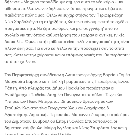
δήλωσε: «Με χαρά παραδίδουμε σήμερα αυτό το νέο κτίριο - μια
αίθουσα πολλαπλών εκδηλώσεων, όπως πραγματικά αξίζει στα
παιδιά της πόλης μας. Θέλω να ευχαριστήσω τον Περιφερειάρχη
Νίκο Χαρδαλιά για τη στήριξή του, ώστε να κάνουμε αυτό το σχέδιο
πραγματικότητα. Να ζητήσω όμως και μια ‘συγγνώμη’ από το
σχολείο για την όποια καθυστέρηση που έφεραν οι αντικειμενικές
δυσκολίες. Όμως αυτή η αίθουσα είναι πλέον πραγματικότητα, είναι
πλέον δική σας. Για αυτό και θέλω να την προσέχετε σαν το σπίτι
σας, ώστε να την χαίρονται και οι επόμενες γενιές που θα περάσουν
από το σχολείο».
Τον Περιφερειάρχη συνόδευαν η Αντιπεριφερειάρχης Βορείου Τομέα
Μαργαρίτα Βάρσου και η Ειδική Γραμματέας της Περιφέρειας Έλενα
Ράπτη. Από πλευράς του Δήμου Ηρακλείου παρέστησαν οι
Αντιδήμαρχοι Παιδείας Ασημίνα Παναγιωτακοπούλου, Τεχνικών
Υπηρεσιών Ηλίας Μπάρμπας, Δημοτικών Βρεφονηπιακών
Σταθμών Κωνσταντίνα Γεωργοπούλου και Διαχείρισης &
Αξιοποίησης Δημοτικής Περιουσίας Μαριάννα Ζούρου, ο πρόεδρος
του Δημοτικού Συμβουλίου Επαμεινώνδας Σπυρόπουλος, οι
δημοτικοί σύμβουλοι Μαίρη Ιγγλέση και Νίκος Σπυρόπουλος και η
Γενική Γραμματέας Κατερίνα Πλεξίδα.