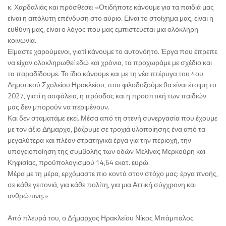
κ. Χαρδαλιάς και πρόσθεσε: «Οτιδήποτε κάνουμε για τα παιδιά μας
είναι η απόλυτη επένδυση στο αύριο. Είναι το στοίχημα μας, είναι η
ευθύνη μας, είναι ο λόγος που μας εμπιστεύεται μια ολόκληρη
κοινωνία.
Είμαστε χαρούμενοι, γιατί κάνουμε το αυτονόητο. Έργα που έπρεπε
να είχαν ολοκληρωθεί εδώ και χρόνια, τα προχωράμε με σχέδιο και
τα παραδίδουμε. Το ίδιο κάνουμε και με τη νέα πτέρυγα του 4ου
Δημοτικού Σχολείου Ηρακλείου, που φιλοδοξούμε θα είναι έτοιμη το
2027, γιατί η ασφάλεια, η πρόοδος και η προοπτική των παιδιών
μας δεν μπορούν να περιμένουν.
Και δεν σταματάμε εκεί. Μέσα από τη στενή συνεργασία που έχουμε
με τον άξιο Δήμαρχο, βάζουμε σε τροχιά υλοποίησης ένα από τα
μεγαλύτερα και πλέον στρατηγικά έργα για την περιοχή, την
υπογειοποίηση της συμβολής των οδών Μελίνας Μερκούρη και
Κηφισίας, προϋπολογισμού 14,64 εκατ. ευρώ.
Μέρα με τη μέρα, ερχόμαστε πιο κοντά στον στόχο μας: έργα πνοής,
σε κάθε γειτονιά, για κάθε πολίτη, για μια Αττική σύγχρονη και
ανθρώπινη.»
Από πλευρά του, ο Δήμαρχος Ηρακλείου Νίκος Μπάμπαλος