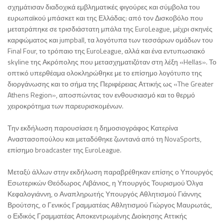
σχημάτισαν διαδοχικά εμβληματικές φιγούρες και σύμβολα του
ευρωπαϊκού μπάσκετ και της Ελλάδας: από τον Δισκοβόλο που
μετατράπηκε σε τρισδιάστατη μπάλα της EuroLeague, μέχρι σκηνές
καρφώματος και jumpball, τα λογότυπα των τεσσάρων ομάδων του
Final Four, το τρόπαιο της EuroLeague, αλλά και ένα εντυπωσιακό
skyline της Ακρόπολης που μετασχηματιζόταν στη λέξη «Hellas». Το
οπτικό υπερθέαμα ολοκληρώθηκε με το επίσημο λογότυπο της
διοργάνωσης και το σήμα της Περιφέρειας Αττικής ως «The Greater
Athens Region», αποσπώντας τον ενθουσιασμό και το θερμό
χειροκρότημα των παρευρισκομένων.
Την εκδήλωση παρουσίασε η δημοσιογράφος Κατερίνα
Αναστασοπούλου και μεταδόθηκε ζωντανά από τη NovaSports,
επίσημο broadcaster της EuroLeague.
Μεταξύ άλλων στην εκδήλωση παραβρέθηκαν επίσης ο Υπουργός
Εσωτερικών Θεόδωρος Λιβάνιος, η Υπουργός Τουρισμού Όλγα
Κεφαλογιάννη, ο Αναπληρωτής Υπουργός Αθλητισμού Γιάννης
Βρούτσης, ο Γενικός Γραμματέας Αθλητισμού Γιώργος Μαυρωτάς,
ο Ειδικός Γραμματέας Αποκεντρωμένης Διοίκησης Αττικής