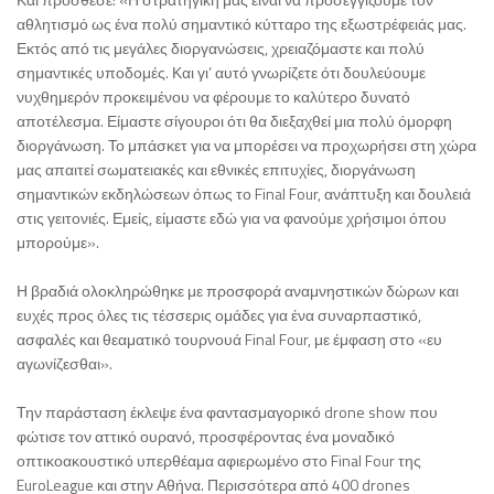
αθλητισμό ως ένα πολύ σημαντικό κύτταρο της εξωστρέφειάς μας.
Εκτός από τις μεγάλες διοργανώσεις, χρειαζόμαστε και πολύ
σημαντικές υποδομές. Και γι’ αυτό γνωρίζετε ότι δουλεύουμε
νυχθημερόν προκειμένου να φέρουμε το καλύτερο δυνατό
αποτέλεσμα. Είμαστε σίγουροι ότι θα διεξαχθεί μια πολύ όμορφη
διοργάνωση. Το μπάσκετ για να μπορέσει να προχωρήσει στη χώρα
μας απαιτεί σωματειακές και εθνικές επιτυχίες, διοργάνωση
σημαντικών εκδηλώσεων όπως το Final Four, ανάπτυξη και δουλειά
στις γειτονιές. Εμείς, είμαστε εδώ για να φανούμε χρήσιμοι όπου
μπορούμε».
Η βραδιά ολοκληρώθηκε με προσφορά αναμνηστικών δώρων και
ευχές προς όλες τις τέσσερις ομάδες για ένα συναρπαστικό,
ασφαλές και θεαματικό τουρνουά Final Four, με έμφαση στο «ευ
αγωνίζεσθαι».
Την παράσταση έκλεψε ένα φαντασμαγορικό drone show που
φώτισε τον αττικό ουρανό, προσφέροντας ένα μοναδικό
οπτικοακουστικό υπερθέαμα αφιερωμένο στο Final Four της
EuroLeague και στην Αθήνα. Περισσότερα από 400 drones