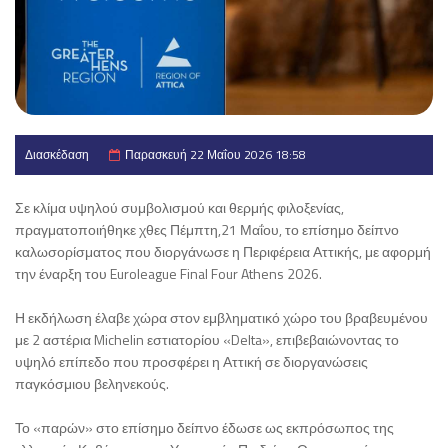
Διασκέδαση
Παρασκευή 22 Μαΐου 2026 18:58
Σε κλίμα υψηλού συμβολισμού και θερμής φιλοξενίας,
πραγματοποιήθηκε χθες Πέμπτη,21 Μαΐου, το επίσημο δείπνο
καλωσορίσματος που διοργάνωσε η Περιφέρεια Αττικής, με αφορμή
την έναρξη του Euroleague Final Four Athens 2026.
Η εκδήλωση έλαβε χώρα στον εμβληματικό χώρο του βραβευμένου
με 2 αστέρια Michelin εστιατορίου «Delta», επιβεβαιώνοντας το
υψηλό επίπεδο που προσφέρει η Αττική σε διοργανώσεις
παγκόσμιου βεληνεκούς.
Το «παρών» στο επίσημο δείπνο έδωσε ως εκπρόσωπος της