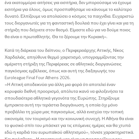
ένα εκατομμύριο αιτήσεις για εισιτήρια, δεν μπορούσαμε να έχουμε
εισιτήρια για όλους, όμως προσπαθήσαμε να κάνουμε το καλύτερο
δυνατό. Ελπίζουμε να απολαύσει ο κόσμος τα παιχνίδια. Ευχαριστώ
τους διοργανωτές για τη φανταστική δουλειά που έχει γίνει και για τη
στήριξη που δείχνετε στον θεσμό. Είμαστε εδώ για να δούμε ποιος
θα είναι ο πρωταθλητής. Θα το ξέρουμε την Κυριακή».
Κατά τη διάρκεια του δείπνου, ο Περιφερειάρχης Αττικής, Νίκος
Χαρδαλιάς, απηύθυνε θερμό χαιρετισμό, υπογραμμίζοντας την
αμέριστη στήριξη της Περιφέρειας σε αθλητικές διοργανώσεις
παγκόσμιας εμβέλειας, όπως και αυτή της διεξαγωγής του
Euroleague Final Four Athens 2026.
«Η Αττική αποδεικνύει για άλλη μια φορά ότι αποτελεί έναν
κορυφαίο διεθνή προορισμό, απόλυτα ικανό να φιλοξενήσει τα
σπουδαιότερα αθλητικά γεγονότα της Ευρώπης. Στηρίζουμε
έμπρακτα αυτή την τεράστια διοργάνωση, η οποία όχι μόνο
προβάλλει τη χώρα μας παγκοσμίως, αλλά ενισχύει την τοπική
οικονομία, τον τουρισμό και την κοινωνική συνοχή. Η Αθήνα θα είναι
το φυσικό σπίτι του μπάσκετ για τις επόμενες ημέρες και θα χτυπά
εδώ η καρδιά του ευρωπαϊκού αθλητισμού», τόνισε χαρακτηριστικά.
Και πρόσθεσε: «Η στρατηγική μας είναι να προσεγγίζουμε τον