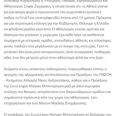
ελληνικής Κυβέρνησης η Υπουργός Παιδείας, Θρησκευμάτων και
Αθλητισμού Σοφία Ζαχαράκη, η οποία τόνισε ότι «η Αθήνα γίνεται
για μια ακόμη φορά η πρωτεύουσα του ευρωπαϊκού μπάσκετ,
καθώς το Final Four επιστρέφει εδώ έπειτα από 19 χρόνια. Πρόκειται
για μία στρατηγική επιλογή για την Κυβέρνηση. Θέλουμε η Ελλάδα
να φιλοξενεί μεγάλα γεγονότα. Ο αθλητισμός ενώνει, εμπνέει και
ιδιαίτερα στο μπάσκετ η χώρα μας έχει κάθε λόγο να αισθάνεται
περήφανη με ιστορικές ομάδες, σπουδαίους αθλητές και ολόκληρες
γενιές παιδιών που μεγάλωσαν με το όνειρο της επιτυχίας. Γιατί το
μπάσκετ δεν είναι μόνο ανταγωνισμός, είναι συνεργασία, πειθαρχία,
αξίες που δεν μετρούν μόνο στον αθλητισμό αλλά και στη ζωή».
Ανάμεσα στους εκλεκτούς καλεσμένους παρευρέθηκαν επίσης ο
αρχηγός της αξιωματικής αντιπολίτευσης και Πρόεδρος του ΠΑΣΟΚ
- Κινήματος Αλλαγής Νίκος Ανδρουλάκης, καθώς και ο Πρόεδρος
της EuroLeague Ντέγιαν Μποντιρόγκα μαζί με άλλα κορυφαία
στελέχη του θεσμού, εκπρόσωποι των διαγωνιζόμενων ομάδων και
σημαίνοντα πρόσωπα από τον χώρο του αθλητισμού, των
επιχειρήσεων και των Μέσων Μαζικής Ενημέρωσης.
Ο πρόεδρος της EuroLeague Ντέγιαν Μποντιρόγκα σε δηλώσεις του