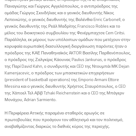
Παναγιώτης και Γιώργος Αγγελόπουλος, ο αντιπρόεδρος της
ομάδας Γιώργος Σκινδήλιας και ο γενικός διευθυντής Νίκος
Λεπενιώτης, ο γενικός διευθυντής της Βαλένθια Enric Carbonell, ο
γενικός διευθυντής της Ρεάλ Μαδρίτης Francisco Robles και το
μέλος του διοικητικού συμβουλίου της Φενέρμπαχτσε Cem Ciritsi.
Παράλληλα, εκ μέρους των υπόλοιπων ομάδων που μετέχουν στην
κορυφαία ευρωπαϊκή διασυλλογική διοργάνωση παρόντες ήταν ο
πρόεδρος της ΚΑΕ Παναθηναϊκός AKTOR Βασίλης Παρθενόπουλος,
ο πρόεδρος της Ζαλγκίρις Κάουνας Paulius Jankunas, ο πρόεδρος
της Παρί David Kahn, o συνιδρυτής και CEO της Ντουμπάι ΜΚ Dejan
Kamenjacevic, ο πρόεδρος των μπασκετικών επιχειρήσεων
(president of basketball operations) της Emporio Armani Ettore
Messina και ο γενικός διευθυντής Χρήστος Σταυρόπουλος, ο CEO
της Χάποελ Τελ Αβίβ Tzhaki Reichenstein και ο CEO της Μπάγερν
Μονάχου, Adrian Sarmiento.
Η Περιφέρεια Αττικής παραμένει σταθερός αρωγός σε
πρωτοβουλίες που προάγουν τον αθλητισμό και τον πολιτισμό,
αναβαθμίζοντας διαρκώς το διεθνές κύρος της περιοχής.