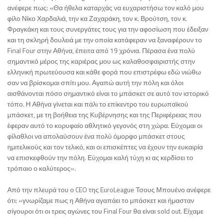
ανέφερε πως: «Θα ήθελα καταρχάς να ευχαριστήσω τον καλό μου
φίλο Νίκο Χαρδαλιά, την κα Ζαχαράκη, τον κ. Βρούτση, τον κ.
Φραγκάκη και τους συνεργάτες τους για την αφοσίωση που έδειξαν
και τη σκληρή δουλειά με την οποία κατάφεραν να ξαναφέρουν το
Final Four στην Αθήνα, έπειτα από 19 χρόνια. Πέρασα ένα πολύ
σημαντικό μέρος της καριέρας μου ως καλαθοσφαιριστής στην
ελληνική πρωτεύουσα και κάθε φορά που επιστρέφω εδώ νιώθω
σαν να βρίσκομαι σπίτι μου. Αγαπώ αυτή την πόλη και όλοι
αισθάνονται πόσο σημαντικό είναι το μπάσκετ σε αυτό τον ιστορικό
τόπο. Η Αθήνα γίνεται και πάλι το επίκεντρο του ευρωπαϊκού
μπάσκετ, με τη βοήθεια της Κυβέρνησης και της Περιφέρειας που
έφεραν αυτό το κορυφαίο αθλητικό γεγονός στη χώρα. Εύχομαι οι
φίλαθλοι να απολαύσουν ένα πολύ όμορφο μπάσκετ στους
ημιτελικούς και τον τελικό, και οι επισκέπτες να έχουν την ευκαιρία
να επισκεφθούν την πόλη. Εύχομαι καλή τύχη κι ας κερδίσει το
τρόπαιο ο καλύτερος».
Από την πλευρά του ο CEO της EuroLeague Τσους Μπουένο ανέφερε
ότι: «γνωρίζαμε πως η Αθήνα αγαπάει το μπάσκετ και ήμασταν
σίγουροι ότι οι τρεις αγώνες του Final Four θα είναι sold out. Είχαμε