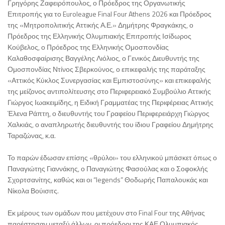
Γρηγόρης Ζαφειρόπουλος, ο Πρόεδρος της Οργανωτικής
Επιτροπής για το Euroleague Final Four Athens 2026 και Πρόεδρος
της «Μητροπολιτικής Αττικής Α.Ε.» Δημήτρης Φραγκάκης, ο
Πρόεδρος της Ελληνικής Ολυμπιακής Επιτροπής Ισίδωρος
Κούβελος, ο Πρόεδρος της Ελληνικής Ομοσπονδίας
Καλαθοσφαίρισης Βαγγέλης Λιόλιος, ο Γενικός Διευθυντής της
Ομοσπονδίας Ντίνος Σβερκούνος, ο επικεφαλής της παράταξης
«Αττικός Κύκλος Συνεργασίας και Εμπιστοσύνης» και επικεφαλής
της μείζονος αντιπολίτευσης στο Περιφερειακό Συμβούλιο Αττικής
Γιώργος Ιωακειμίδης, η Ειδική Γραμματέας της Περιφέρειας Αττικής
Έλενα Ράπτη, ο διευθυντής του Γραφείου Περιφερειάρχη Γιώργος
Χαλκιάς, ο αναπληρωτής διευθυντής του ίδιου Γραφείου Δημήτρης
Ταραζώνας, κ.α.
Το παρών έδωσαν επίσης «θρύλοι» του ελληνικού μπάσκετ όπως ο
Παναγιώτης Γιαννάκης, ο Παναγιώτης Φασούλας και ο Σοφοκλής
Σχορτσανίτης, καθώς και οι “legends” Θοδωρής Παπαλουκάς και
Νίκολα Βούισιτς.
Εκ μέρους των ομάδων που μετέχουν στο Final Four της Αθήνας
παρέστησαν μεταξύ άλλων, οι πρόεδροι της ΚΑΕ Ολυμπιακός