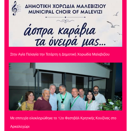
Στην Αγία Πελαγία την Τετάρτη η Δημοτική Χορωδία Μαλεβιζίου
Με επιτυχία ολοκληρώθηκε το 12ο Φεστιβάλ Κρητικής Κουζίνας στο
Αρκαλοχώρι