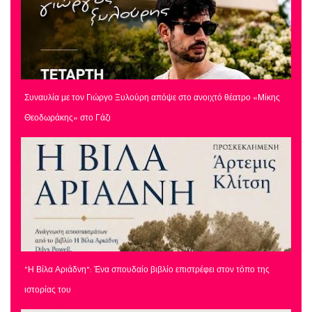
Συναυλία με τον Γιώργο Ξυλούρη απόψε στο ανοιχτό θέατρο «Μίκης
Θεοδωράκης» στο Γάζι
"Η Βίλα Αριάδνη": Ένα σπουδαίο βιβλίο επιστρέφει στον τόπο της
ιστορίας του