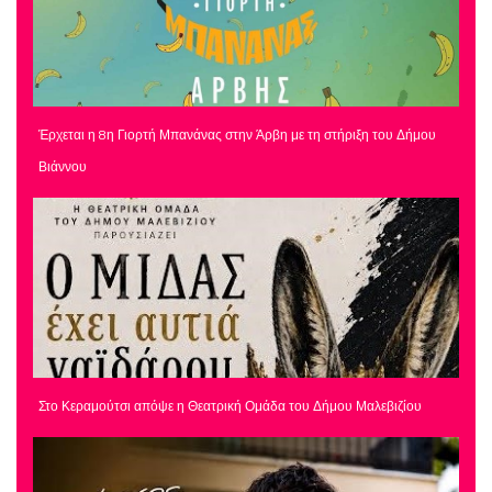
Έρχεται η 8η Γιορτή Μπανάνας στην Άρβη με τη στήριξη του Δήμου
Βιάννου
Στο Κεραμούτσι απόψε η Θεατρική Ομάδα του Δήμου Μαλεβιζίου