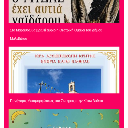
Στο Μάραθος θα βρεθεί αύριο η Θεατρική Ομάδα του Δήμου
Μαλεβιζίου
Πανήγυρις Μεταμορφώσεως του Σωτήρος στην Κάτω Βάθεια