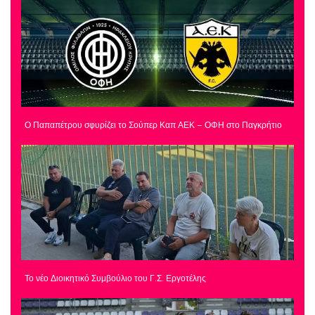
Ο Παπαπέτρου σφυρίζει το Σούπερ Καπ ΑΕΚ – ΟΦΗ στο Παγκρήτιο
Το νέο Διοικητικό Συμβούλιο του Γ.Σ. Εργοτέλης