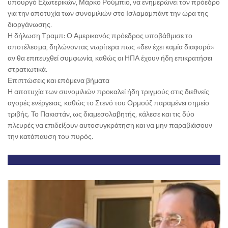
υπουργό Εξωτερικών, Μάρκο Ρούμπιο, να ενημερώνει τον πρόεδρο
για την αποτυχία των συνομιλιών στο Ισλαμαμπάντ την ώρα της
διοργάνωσης.
Η δήλωση Τραμπ: Ο Αμερικανός πρόεδρος υποβάθμισε το
αποτέλεσμα, δηλώνοντας νωρίτερα πως «δεν έχει καμία διαφορά»
αν θα επιτευχθεί συμφωνία, καθώς οι ΗΠΑ έχουν ήδη επικρατήσει
στρατιωτικά.
Επιπτώσεις και επόμενα βήματα
Η αποτυχία των συνομιλιών προκαλεί ήδη τριγμούς στις διεθνείς
αγορές ενέργειας, καθώς το Στενό του Ορμούζ παραμένει σημείο
τριβής. Το Πακιστάν, ως διαμεσολαβητής, κάλεσε και τις δύο
πλευρές να επιδείξουν αυτοσυγκράτηση και να μην παραβιάσουν
την κατάπαυση του πυρός.