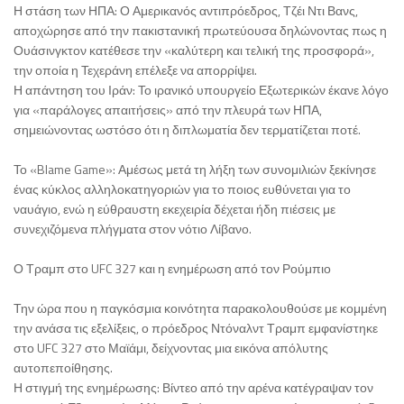
Η στάση των ΗΠΑ: Ο Αμερικανός αντιπρόεδρος, Τζέι Ντι Βανς,
αποχώρησε από την πακιστανική πρωτεύουσα δηλώνοντας πως η
Ουάσινγκτον κατέθεσε την «καλύτερη και τελική της προσφορά»,
την οποία η Τεχεράνη επέλεξε να απορρίψει.
Η απάντηση του Ιράν: Το ιρανικό υπουργείο Εξωτερικών έκανε λόγο
για «παράλογες απαιτήσεις» από την πλευρά των ΗΠΑ,
σημειώνοντας ωστόσο ότι η διπλωματία δεν τερματίζεται ποτέ.
Το «Blame Game»: Αμέσως μετά τη λήξη των συνομιλιών ξεκίνησε
ένας κύκλος αλληλοκατηγοριών για το ποιος ευθύνεται για το
ναυάγιο, ενώ η εύθραυστη εκεχειρία δέχεται ήδη πιέσεις με
συνεχιζόμενα πλήγματα στον νότιο Λίβανο.
Ο Τραμπ στο UFC 327 και η ενημέρωση από τον Ρούμπιο
Την ώρα που η παγκόσμια κοινότητα παρακολουθούσε με κομμένη
την ανάσα τις εξελίξεις, ο πρόεδρος Ντόναλντ Τραμπ εμφανίστηκε
στο UFC 327 στο Μαϊάμι, δείχνοντας μια εικόνα απόλυτης
αυτοπεποίθησης.
Η στιγμή της ενημέρωσης: Βίντεο από την αρένα κατέγραψαν τον