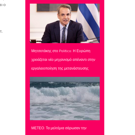
ι ο
τ.
Μητσοτάκης στο Politico: Η Ευρώπη
χρειάζεται νέο μηχανισμό απέναντι στην
εργαλειοποίηση της μετανάστευσης
ΜΕΤΕΟ: Τα μελτέμια σάρωσαν την