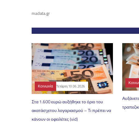
madata.gr
Κοινω
Κοινωνία
Τετάρτη 10.06.2026
Αυξάνετα
Στα 1.600 ευρώ αυξήθηκε το όριο του
τραπεζι
ακατάσχετου λογαριασμού – Τι πρέπει να
κάνουν οι οφειλέτες (vid)