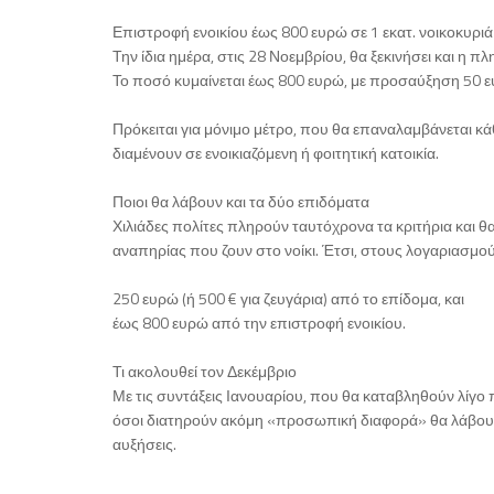
Επιστροφή ενοικίου έως 800 ευρώ σε 1 εκατ. νοικοκυριά
Την ίδια ημέρα, στις 28 Νοεμβρίου, θα ξεκινήσει και η
Το ποσό κυμαίνεται έως 800 ευρώ, με προσαύξηση 50 ε
Πρόκειται για μόνιμο μέτρο, που θα επαναλαμβάνεται κά
διαμένουν σε ενοικιαζόμενη ή φοιτητική κατοικία.
Ποιοι θα λάβουν και τα δύο επιδόματα
Χιλιάδες πολίτες πληρούν ταυτόχρονα τα κριτήρια και θ
αναπηρίας που ζουν στο νοίκι. Έτσι, στους λογαριασμού
250 ευρώ (ή 500 € για ζευγάρια) από το επίδομα, και
έως 800 ευρώ από την επιστροφή ενοικίου.
Τι ακολουθεί τον Δεκέμβριο
Με τις συντάξεις Ιανουαρίου, που θα καταβληθούν λίγο 
όσοι διατηρούν ακόμη «προσωπική διαφορά» θα λάβουν
αυξήσεις.