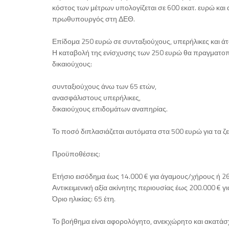
κόστος των μέτρων υπολογίζεται σε 600 εκατ. ευρώ και α
πρωθυπουργός στη ΔΕΘ.
Επίδομα 250 ευρώ σε συνταξιούχους, υπερήλικες και ά
Η καταβολή της ενίσχυσης των 250 ευρώ θα πραγματοπο
δικαιούχους:
συνταξιούχους άνω των 65 ετών,
ανασφάλιστους υπερήλικες,
δικαιούχους επιδομάτων αναπηρίας.
Το ποσό διπλασιάζεται αυτόματα στα 500 ευρώ για τα ζε
Προϋποθέσεις:
Ετήσιο εισόδημα έως 14.000 € για άγαμους/χήρους ή 26
Αντικειμενική αξία ακίνητης περιουσίας έως 200.000 € γ
Όριο ηλικίας: 65 έτη.
Το βοήθημα είναι αφορολόγητο, ανεκχώρητο και ακατάσχ