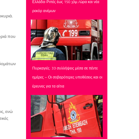
Ελλάδα-Ριπές έως 150 χλμ./ώρα και νέα
ρεκόρ ανέμων
οκυριά.
υριά που
ιδομάτων
Πυρκαγιές: 33 συλλήψεις μέσα σε πέντε
ημέρες – Οι σοβαρότερες υποθέσεις και οι
έρευνες για τα αίτια
ις, ενώ
ικές