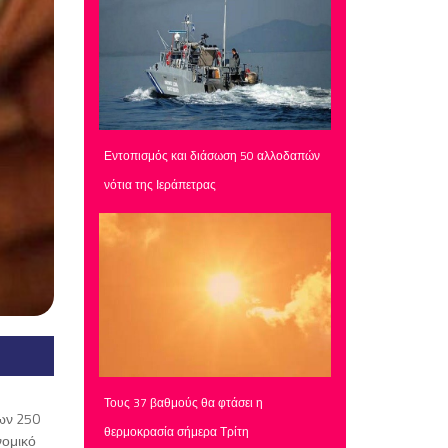
Εντοπισμός και διάσωση 50 αλλοδαπών
νότια της Ιεράπετρας
Τους 37 βαθμούς θα φτάσει η
ων 250
θερμοκρασία σήμερα Τρίτη
νομικό