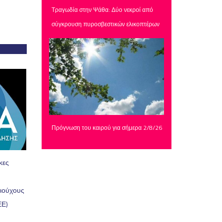
Τραγωδία στην Ψάθα: Δύο νεκροί από
σύγκρουση πυροσβεστικών ελικοπτέρων
Πρόγνωση του καιρού για σήμερα 2/8/26
κες
ξιούχους
ΕΕ)