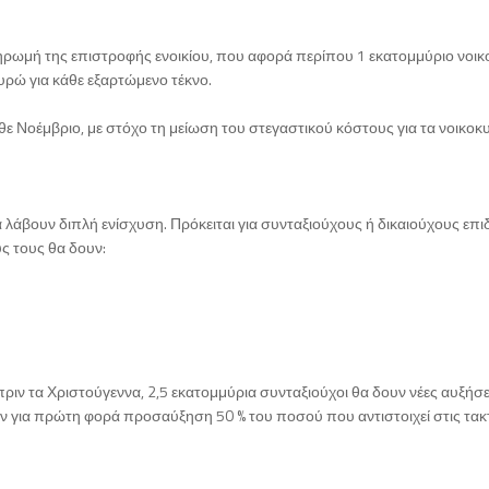
 πληρωμή της επιστροφής ενοικίου, που αφορά περίπου 1 εκατομμύριο νοικ
υρώ για κάθε εξαρτώμενο τέκνο.
θε Νοέμβριο, με στόχο τη μείωση του στεγαστικού κόστους για τα νοικοκ
α λάβουν διπλή ενίσχυση. Πρόκειται για συνταξιούχους ή δικαιούχους επ
ς τους θα δουν:
πριν τα Χριστούγεννα, 2,5 εκατομμύρια συνταξιούχοι θα δουν νέες αυξήσε
 για πρώτη φορά προσαύξηση 50 % του ποσού που αντιστοιχεί στις τακτ