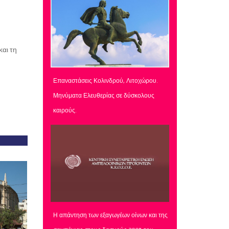
αι τη
Επαναστάσεις Κολινδρού, Λιτοχώρου.
Μηνύματα Ελευθερίας σε δύσκολους
καιρούς.
Η απάντηση των εξαγωγέων οίνων και της