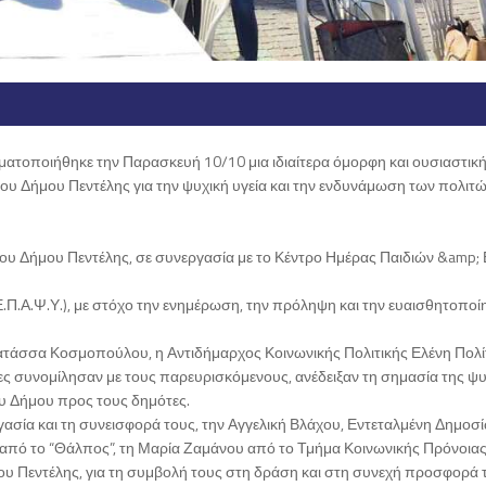
ατοποιήθηκε την Παρασκευή 10/10 μια ιδιαίτερα όμορφη και ουσιαστικ
ου Δήμου Πεντέλης για την ψυχική υγεία και την ενδυνάμωση των πολιτ
ου Δήμου Πεντέλης, σε συνεργασία με το Κέντρο Ημέρας Παιδιών &amp
Ε.Π.Α.Ψ.Υ.), με στόχο την ενημέρωση, την πρόληψη και την ευαισθητοπο
άσσα Κοσμοπούλου, η Αντιδήμαρχος Κοινωνικής Πολιτικής Ελένη Πολίτ
ες συνομίλησαν με τους παρευρισκόμενους, ανέδειξαν τη σημασία της ψυ
ου Δήμου προς τους δημότες.
γασία και τη συνεισφορά τους, την Αγγελική Βλάχου, Εντεταλμένη Δημοσ
πό το “Θάλπος”, τη Μαρία Ζαμάνου από το Τμήμα Κοινωνικής Πρόνοιας 
υ Πεντέλης, για τη συμβολή τους στη δράση και στη συνεχή προσφορά 