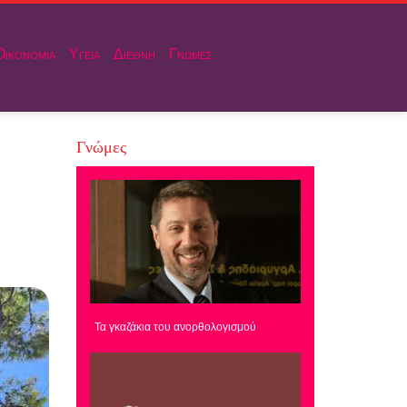
Οικονομια
Υγεια
Διεθνη
Γνωμες
Γνώμες
Τα γκαζάκια του ανορθολογισμού