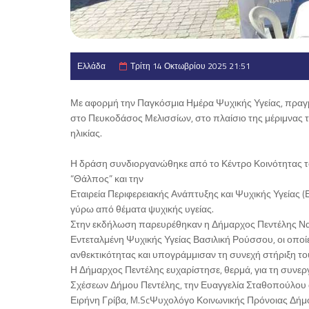
Ελλάδα
Τρίτη 14 Οκτωβρίου 2025 21:51
Με αφορμή την Παγκόσμια Ημέρα Ψυχικής Υγείας, πραγμ
στο Πευκοδάσος Μελισσίων, στο πλαίσιο της μέριμνας τ
ηλικίας.
Η δράση συνδιοργανώθηκε από το Κέντρο Κοινότητας τ
“Θάλπος” και την
Εταιρεία Περιφερειακής Ανάπτυξης και Ψυχικής Υγείας (
γύρω από θέματα ψυχικής υγείας.
Στην εκδήλωση παρευρέθηκαν η Δήμαρχος Πεντέλης Νατ
Εντεταλμένη Ψυχικής Υγείας Βασιλική Ρούσσου, οι οποί
ανθεκτικότητας και υπογράμμισαν τη συνεχή στήριξη τ
Η Δήμαρχος Πεντέλης ευχαρίστησε, θερμά, για τη συνερ
Σχέσεων Δήμου Πεντέλης, την Ευαγγελία Σταθοπούλου α
Ειρήνη Γρίβα, M.ScΨυχολόγο Κοινωνικής Πρόνοιας Δήμο