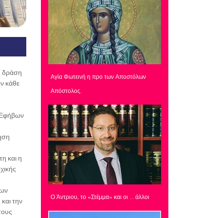
ή δράση
Αγία Φωτεινή η προ των Αποστόλων
ών κάθε
Απόστολος.
; Εφήβων
ίηση
η και η
χικής
ίων
Ο Άντριου, το «Στέμμα» και οι … άλλοι
και την
τους