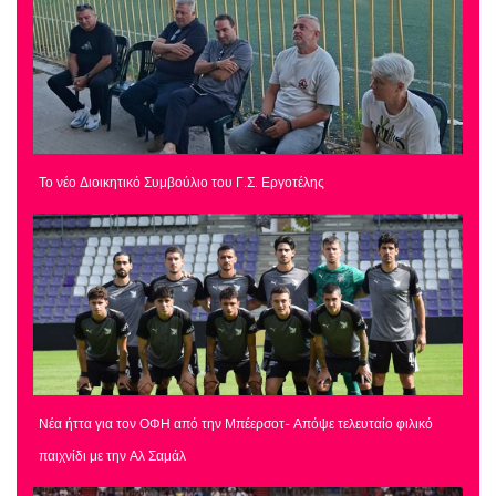
Το νέο Διοικητικό Συμβούλιο του Γ.Σ. Εργοτέλης
Νέα ήττα για τον ΟΦΗ από την Μπέερσοτ- Απόψε τελευταίο φιλικό
παιχνίδι με την Αλ Σαμάλ