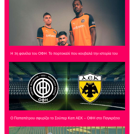
Η 3η φανέλα του ΟΦΗ: Το πορτοκαλί που κουβαλά την ιστορία του
Ο Παπαπέτρου σφυρίζει το Σούπερ Καπ ΑΕΚ – ΟΦΗ στο Παγκρήτιο