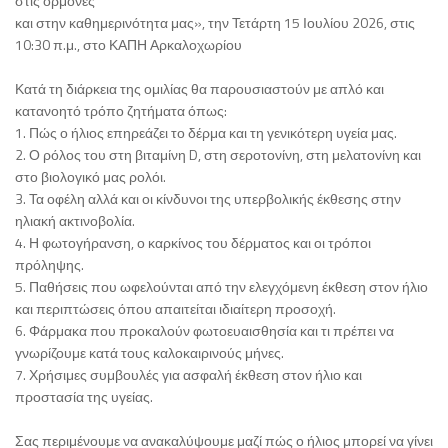
στις ορμόνες
και στην καθημερινότητα μας», την Τετάρτη 15 Ιουλίου 2026, στις
10:30 π.μ., στο ΚΑΠΗ Αρκαλοχωρίου
Κατά τη διάρκεια της ομιλίας θα παρουσιαστούν με απλό και
κατανοητό τρόπο ζητήματα όπως:
1. Πώς ο ήλιος επηρεάζει το δέρμα και τη γενικότερη υγεία μας.
2. Ο ρόλος του στη βιταμίνη D, στη σεροτονίνη, στη μελατονίνη και
στο βιολογικό μας ρολόι.
3. Τα οφέλη αλλά και οι κίνδυνοι της υπερβολικής έκθεσης στην
ηλιακή ακτινοβολία.
4. Η φωτογήρανση, ο καρκίνος του δέρματος και οι τρόποι
πρόληψης.
5. Παθήσεις που ωφελούνται από την ελεγχόμενη έκθεση στον ήλιο
και περιπτώσεις όπου απαιτείται ιδιαίτερη προσοχή.
6. Φάρμακα που προκαλούν φωτοευαισθησία και τι πρέπει να
γνωρίζουμε κατά τους καλοκαιρινούς μήνες.
7. Χρήσιμες συμβουλές για ασφαλή έκθεση στον ήλιο και
προστασία της υγείας.
Σας περιμένουμε να ανακαλύψουμε μαζί πώς ο ήλιος μπορεί να γίνει