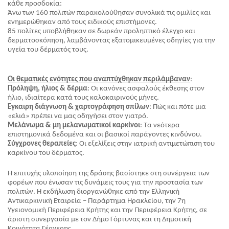
κάθε προσδοκία:
​Άνω των 160 πολιτών παρακολούθησαν συνολικά τις ομιλίες και 
ενημερώθηκαν από τους ειδικούς επιστήμονες.
​85 πολίτες υποβλήθηκαν σε δωρεάν προληπτικό έλεγχο και 
δερματοσκόπηση, λαμβάνοντας εξατομικευμένες οδηγίες για την 
υγεία του δέρματός τους.
Οι θεματικές ενότητες που αναπτύχθηκαν περιλάμβαναν
:
Πρόληψη, ήλιος & δέρμα
: Οι κανόνες ασφαλούς έκθεσης στον 
ήλιο, ιδιαίτερα κατά τους καλοκαιρινούς μήνες.
Έγκαιρη διάγνωση & χαρτογράφηση σπίλων
: Πώς και πότε μια 
«ελιά» πρέπει να μας οδηγήσει στον γιατρό.
Μελάνωμα & μη μελανωματικοί καρκίνοι
: Τα νεότερα 
επιστημονικά δεδομένα και οι βασικοί παράγοντες κινδύνου.
Σύγχρονες θεραπείες
: Οι εξελίξεις στην ιατρική αντιμετώπιση του 
καρκίνου του δέρματος.
Η επιτυχής υλοποίηση της δράσης βασίστηκε στη συνέργεια των 
φορέων που ένωσαν τις δυνάμεις τους για την προστασία των 
πολιτών. Η εκδήλωση διοργανώθηκε από την Ελληνική 
Αντικαρκινική Εταιρεία – Παράρτημα Ηρακλείου, την 7η 
Υγειονομική Περιφέρεια Κρήτης και την Περιφέρεια Κρήτης, σε 
άριστη συνεργασία με τον Δήμο Γόρτυνας και τη Δημοτική 
Κοινότητα Γέργερης.