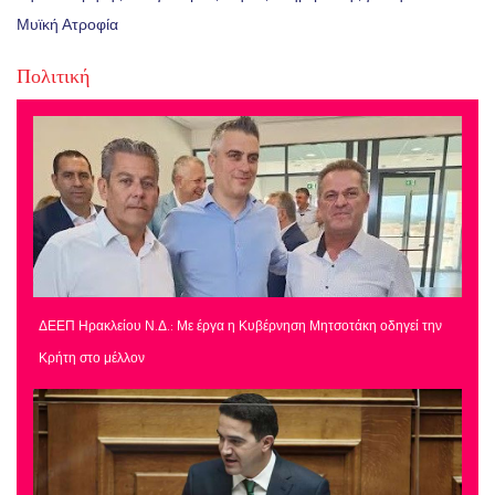
Μυϊκή Ατροφία
Πολιτική
ΔΕΕΠ Ηρακλείου Ν.Δ.: Με έργα η Κυβέρνηση Μητσοτάκη οδηγεί την
Κρήτη στο μέλλον