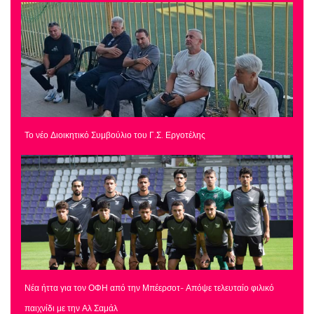
Το νέο Διοικητικό Συμβούλιο του Γ.Σ. Εργοτέλης
Νέα ήττα για τον ΟΦΗ από την Μπέερσοτ- Απόψε τελευταίο φιλικό
παιχνίδι με την Αλ Σαμάλ