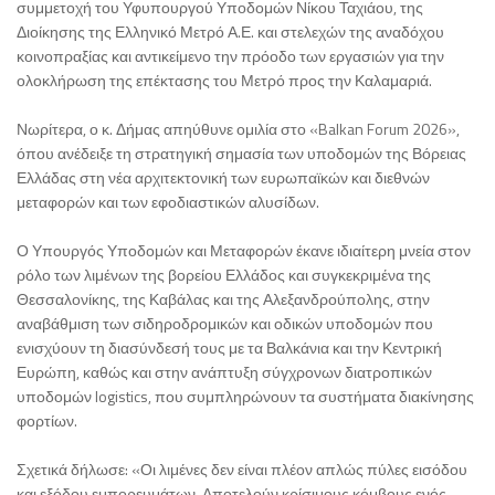
συμμετοχή του Υφυπουργού Υποδομών Νίκου Ταχιάου, της
Διοίκησης της Ελληνικό Μετρό Α.Ε. και στελεχών της αναδόχου
κοινοπραξίας και αντικείμενο την πρόοδο των εργασιών για την
ολοκλήρωση της επέκτασης του Μετρό προς την Καλαμαριά.
Νωρίτερα, ο κ. Δήμας απηύθυνε ομιλία στο «Balkan Forum 2026»,
όπου ανέδειξε τη στρατηγική σημασία των υποδομών της Βόρειας
Ελλάδας στη νέα αρχιτεκτονική των ευρωπαϊκών και διεθνών
μεταφορών και των εφοδιαστικών αλυσίδων.
Ο Υπουργός Υποδομών και Μεταφορών έκανε ιδιαίτερη μνεία στον
ρόλο των λιμένων της βορείου Ελλάδος και συγκεκριμένα της
Θεσσαλονίκης, της Καβάλας και της Αλεξανδρούπολης, στην
αναβάθμιση των σιδηροδρομικών και οδικών υποδομών που
ενισχύουν τη διασύνδεσή τους με τα Βαλκάνια και την Κεντρική
Ευρώπη, καθώς και στην ανάπτυξη σύγχρονων διατροπικών
υποδομών logistics, που συμπληρώνουν τα συστήματα διακίνησης
φορτίων.
Σχετικά δήλωσε: «Οι λιμένες δεν είναι πλέον απλώς πύλες εισόδου
και εξόδου εμπορευμάτων. Αποτελούν κρίσιμους κόμβους ενός