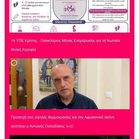
7η ΥΠΕ Κρήτης - Παγκόσμιος Μήνας Ενημέρωσης για τη Νωτιαία
Μυϊκή Ατροφία
Προσοχή στις υψηλές θερμοκρασίες και την Αφρικανική σκόνη
συστήνει ο Αντώνης Παπαδάκης (vid)