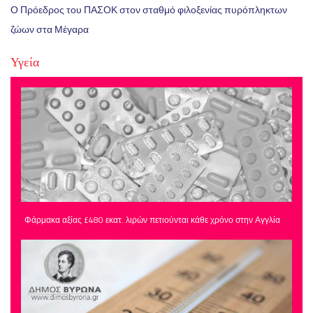
Ο Πρόεδρος του ΠΑΣΟΚ στον σταθμό φιλοξενίας πυρόπληκτων
ζώων στα Μέγαρα
Υγεία
Φάρμακα αξίας £480 εκατ. λιρών πετιούνται κάθε χρόνο στην Αγγλία