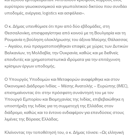
ευρύτερου γεωοικονομικού και γεωπολιτικού δικτύου που συνδέει
υποδομές, ενέργεια, logistics και ασφάλεια».
Ο κ. Δήμας υπενθύμισε ότι πριν από δύο εβδομάδες, στη
Θεσσαλονίκη, επισφραγίστηκε από κοινού με τη Βουλγαρία και τη
Ρουμανία η βούληση ολοκλήρωσης του άξονα Μαύρης Θάλασσας
– Αιγαίου, ενώ πραγματοποιήθηκαν επαφές με χώρες των Δυτικών
Βαλκανίων, τη Μολδαβία, την Ουκρανία, καθώς και με διεθνείς
επενδυτές και χρηματοπιστωτικά ιδρύματα για την επιτάχυνση
κρίσιμων έργων υποδομής.
Ο Υπουργός Υποδομών και Μεταφορών αναφέρθηκε και στον
Οικονομικό Διάδρομο Ινδίας – Μέσης Ανατολής – Ευρώπης (IMEC),
επισημαίνοντας ότι: στην πρόσφατη συνάντησή του με τον
Υπουργό Εμπορίου και Βιομηχανίας της Ινδίας, επιβεβαιώθηκε η
υποστήριξη της Ινδίας για τη συμμετοχή της Ελλάδας στον
διάδρομο, καθώς και το έντονο ενδιαφέρον για επενδύσεις στους
λιμένες της Βόρειας Ελλάδας.
Κλείνοντας την τοποθέτησή του, ο κ. Δήμας τόνισε: «Ως ελληνική