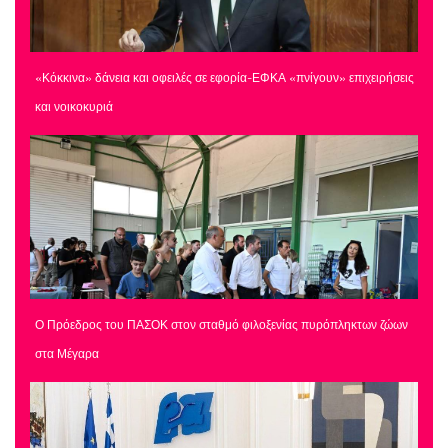
«Κόκκινα» δάνεια και οφειλές σε εφορία-ΕΦΚΑ «πνίγουν» επιχειρήσεις
και νοικοκυριά
Ο Πρόεδρος του ΠΑΣΟΚ στον σταθμό φιλοξενίας πυρόπληκτων ζώων
στα Μέγαρα