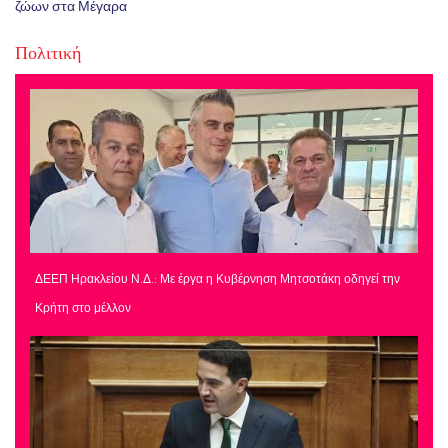
ζώων στα Μέγαρα
Πολιτική
ΔΕΕΠ Ηρακλείου Ν.Δ.: Με έργα η Κυβέρνηση Μητσοτάκη οδηγεί την
Κρήτη στο μέλλον