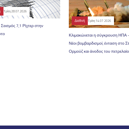
ή
Τρίτη 28.07.2026
Διεθνή
Τρίτη 14.07.2026
 Σεισμός 7,1 Ρίχτερ στην
ότο
Κλιμακώνεται η σύγκρουση ΗΠΑ -
Νέοι βομβαρδισμοί, ένταση στο Σ
Ορμούζ και άνοδος του πετρελαί