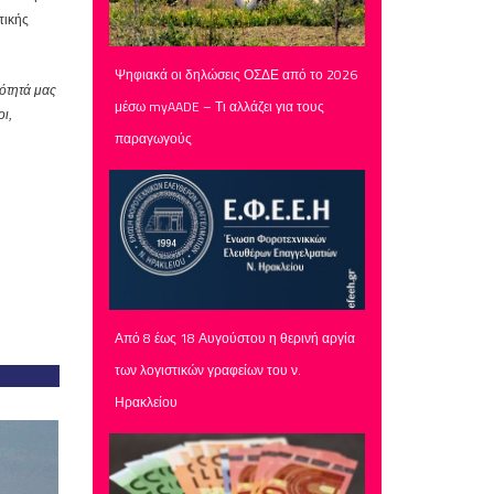
τικής
Ψηφιακά οι δηλώσεις ΟΣΔΕ από το 2026
ιότητά μας
μέσω myAADE – Τι αλλάζει για τους
ι,
παραγωγούς
Από 8 έως 18 Αυγούστου η θερινή αργία
των λογιστικών γραφείων του ν.
Ηρακλείου