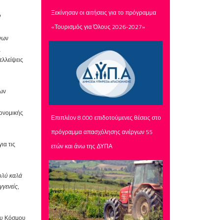
Ξεκίνησαν οι αιτήσεις για το πρόγραμμα
ν
«Τουρισμός για Όλους 2026-2027»
νων
ς
ελλείψεις
των
ιονομικής
Επιπλέον 8.000 επιδοτούμενες θέσεις στο
πρόγραμμα απασχόλησης ανέργων 55
ια τις
ετών και άνω της ΔΥΠΑ
ολύ καλά
γγενείς,
του Κόσμου