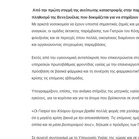
Από την πρώτη στιγμή της ανείπωτης καταστροφής στην παραθ
πληθυσμό της Βενεζουέλας που δοκιμάζεται για να στηρίξουν
Με αρκετά νοσοκομεία να έχουν υποστεί σημαντικές ζημιές και 
αναγκών, οι ομάδες έκτακτης παρέμβασης των Γιατρών του Κόσ
φιλοξενίας και σε περιοχές όπου πολλές οικογένειες διαμένουν
και οργανώνοντας στοχευμένες παρεμβάσεις.
Εκτός από την υγειονομική ανταπόκριση που επικεντρώνεται στα
υπηρεσιών πρωτοβάθμιας φροντίδας υγείας με την επανενεργοπο
πρόσβαση σε βασικά φάρμακα και τη συνέχιση της φαρμακευτική
κρίσης τις επόμενες εβδομάδες.
Υπογραμμίζουν, επίσης, την ανάγκη στήριξης της μητρικής υγείας
εγκύους, για τα κορίτσια και για τα άτομα που βρίσκονται σε σ
«
Οι Γιατροί του Κόσμου έχουμε βρεθεί πολλές φορές στα χαλάσ
ότι η μεγάλη κρίση ξεκινά με την αποκατάσταση. Τις επόμενες ημ
σπίτια και τα μέσα βιοπορισμού τους
», δήλωσε ο πρόεδρος των 
Σε συνεχή συντονισμό με το Υπουργείο Υγείας της χώρας και σε 