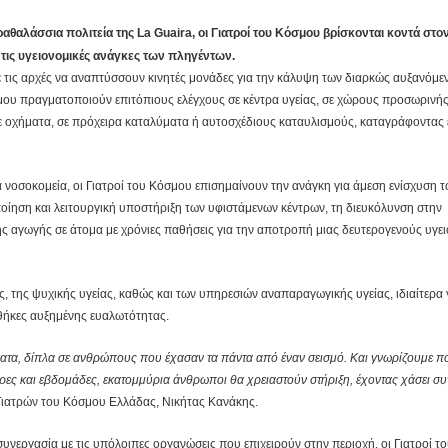
αλάσσια πολιτεία της La Guaira, οι Γιατροί του Κόσμου βρίσκονται κοντά στο
 τις υγειονομικές ανάγκες των πληγέντων.
με τις αρχές να αναπτύσσουν κινητές μονάδες για την κάλυψη των διαρκώς αυξανόμε
μου πραγματοποιούν επιτόπιους ελέγχους σε κέντρα υγείας, σε χώρους προσωρινή
 σε οχήματα, σε πρόχειρα καταλύματα ή αυτοσχέδιους καταυλισμούς, καταγράφοντας 
 νοσοκομεία, οι Γιατροί του Κόσμου επισημαίνουν την ανάγκη για άμεση ενίσχυση 
ίηση και λειτουργική υποστήριξη των υφιστάμενων κέντρων, τη διευκόλυνση στην
ς αγωγής σε άτομα με χρόνιες παθήσεις για την αποτροπή μιας δευτερογενούς υγε
, της ψυχικής υγείας, καθώς και των υπηρεσιών αναπαραγωγικής υγείας, ιδιαίτερα γ
υνθήκες αυξημένης ευαλωτότητας.
ματα, δίπλα σε ανθρώπους που έχασαν τα πάντα από έναν σεισμό. Και γνωρίζουμε π
έρες και εβδομάδες, εκατομμύρια άνθρωποι θα χρειαστούν στήριξη, έχοντας χάσει συ
Γιατρών του Κόσμου Ελλάδας, Νικήτας Κανάκης.
συνεργασία με τις υπόλοιπες οργανώσεις που επιχειρούν στην περιοχή, οι Γιατροί 