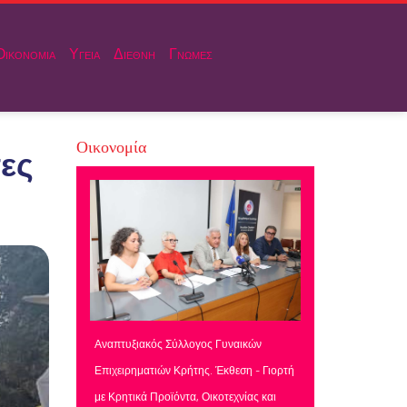
Οικονομια
Υγεια
Διεθνη
Γνωμες
Οικονομία
τες
Αναπτυξιακός Σύλλογος Γυναικών
Επιχειρηματιών Κρήτης. Έκθεση - Γιορτή
με Κρητικά Προϊόντα, Οικοτεχνίας και