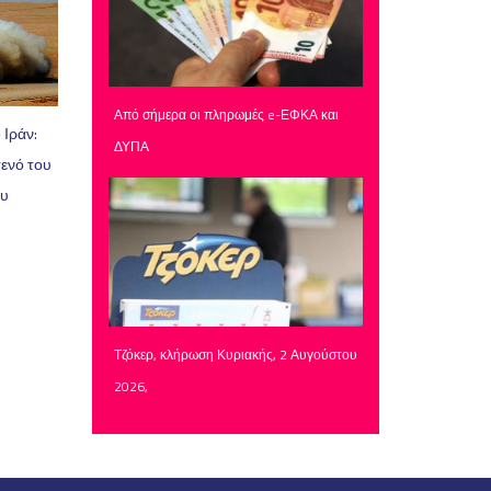
Από σήμερα οι πληρωμές e-ΕΦΚΑ και
 Ιράν:
ΔΥΠΑ
τενό του
ου
Τζόκερ, κλήρωση Κυριακής, 2 Αυγούστου
2026,