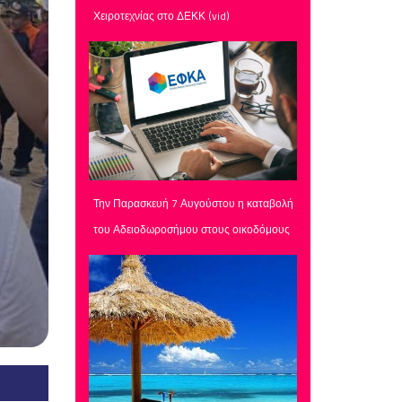
Χειροτεχνίας στο ΔΕΚΚ (vid)
Την Παρασκευή 7 Αυγούστου η καταβολή
του Αδειοδωροσήμου στους οικοδόμους