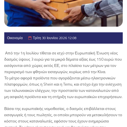
Οικονομία
Τρίτη 30 Ιουνίου 2026 12:08
Από την 1η Ιουλίου τίθεται σε ισχύ στην Ευρωπαϊκή Ένωση νέος
δασμός ύψους 3 ευρώ για τα μικρά δέματα αξίας έως 150 ευρώ που
εισάγονται από χώρες εκτός ΕΕ, στο πλαίσιο των μέτρων για τον
περιορισμό των φθηνών εισαγωγών, κυρίως από την Κίνα.
Το μέτρο αφορά προϊόντα που αγοράζονται μέσω ηλεκτρονικών
πλατφορμών, όπως η Shein και η Temu, και στόχο έχει την ενίσχυση
των τελωνειακών ελέγχων, την προστασία των καταναλωτών από
μη ασφαλή προϊόντα και τη στήριξη των ευρωπαϊκών επιχειρήσεων.
Βάσει της ευρωπαϊκής νομοθεσίας, ο δασμός επιβάλλεται στους
εισαγωγείς ή τους πωλητές, οι οποίοι μπορούν να μετακυλήσουν το
κόστος στους καταναλωτές, εφόσον τους έχουν ενημερώσει