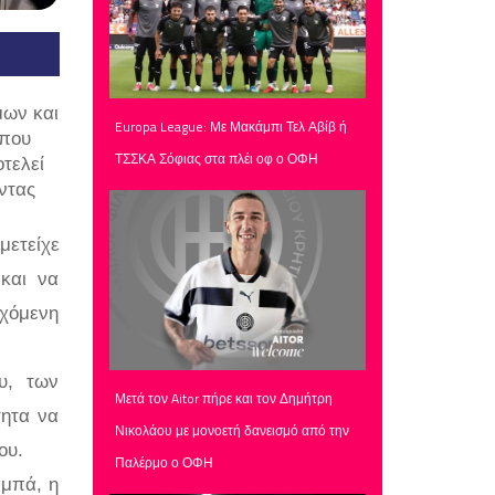
μων και
Europa League: Με Μακάμπι Τελ Αβίβ ή
 που
ΤΣΣΚΑ Σόφιας στα πλέι οφ ο ΟΦΗ
τελεί
ντας
μετείχε
και να
ρχόμενη
υ, των
Μετά τον Aitor πήρε και τον Δημήτρη
τητα να
Νικολάου με μονοετή δανεισμό από την
ου.
Παλέρμο ο ΟΦΗ
αμπά, η