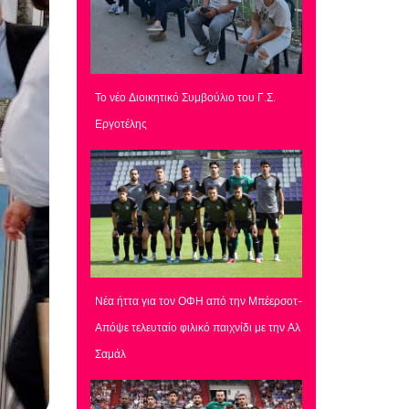
Το νέο Διοικητικό Συμβούλιο του Γ.Σ.
Εργοτέλης
Νέα ήττα για τον ΟΦΗ από την Μπέερσοτ-
Απόψε τελευταίο φιλικό παιχνίδι με την Αλ
Σαμάλ