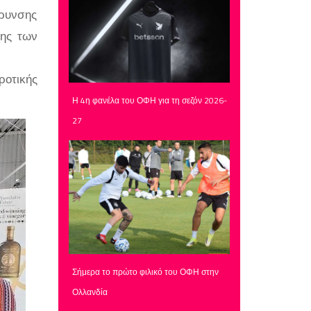
ύρυνσης
σης των
ροτικής
Η 4η φανέλα του ΟΦΗ για τη σεζόν 2026-
27
Σήμερα το πρώτο φιλικό του ΟΦΗ στην
Ολλανδία