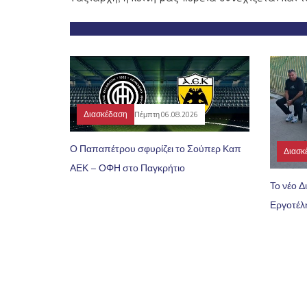
Διασκέδαση
Πέμπτη 06.08.2026
Ο Παπαπέτρου σφυρίζει το Σούπερ Καπ
Διασκ
ΑΕΚ – ΟΦΗ στο Παγκρήτιο
Το νέο Δ
Εργοτέλ