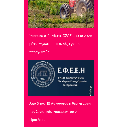
Ψηφιακά οι δηλώσεις ΟΣΔΕ από το 2026
μέσω myAADE – Τι αλλάζει για τους
παραγωγούς
Από 8 έως 18 Αυγούστου η θερινή αργία
των λογιστικών γραφείων του ν.
Ηρακλείου