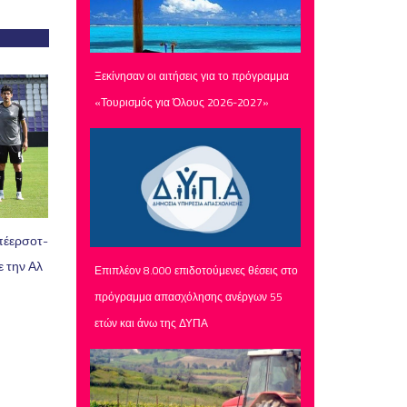
Ξεκίνησαν οι αιτήσεις για το πρόγραμμα
«Τουρισμός για Όλους 2026-2027»
πέερσοτ-
ε την Αλ
Επιπλέον 8.000 επιδοτούμενες θέσεις στο
πρόγραμμα απασχόλησης ανέργων 55
ετών και άνω της ΔΥΠΑ