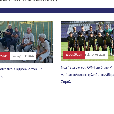
Διασκέδαση
Τρίτη 04.08.2026
έδαση
Τετάρτη 05.08.2026
Νέα ήττα για τον ΟΦΗ από την Μ
ιοικητικό Συμβούλιο του Γ.Σ.
Απόψε τελευταίο φιλικό παιχνίδι μ
ης
Σαμάλ