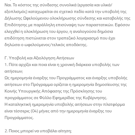
Ναι. Το κόστος της σύνδεσης συνολικά (εργασία και υλικά/
εξοπλισμός) καταχωρείται σε σχετικό πεδίο κατά την υποβολή της
Δήλωσης Ωφελούμενου ολοκλήρωσης σύνδεσης και καταβολής της
Επιδότησης με παράλληλη επισύναψη των παραστατικών. Εφόσον
ελεγχθεί η ολοκλήρωση του έργου, η αναλογούσα δημόσια
επιδότηση πιστώνεται στον τραπεζικό λογαριασμό που έχει
δηλώσει ο ωφελούμενος/τελικός αποδέκτης.
Γ. Υποβολή και Αξιολόγηση Αιτήσεων
1. Πότε αρχίζει και ποια είναι η χρονική διάρκεια υποβολής των
αιτήσεων;
Ως ημερομηνία έναρξης του Προγράμματος και έναρξης υποβολής
αιτήσεων στο Πρόγραμμα ορίζεται η ημερομηνία δημοσίευσης της
Κοινής Υπουργικής Απόφασης της Πρόσκλησης του
προγράμματος σε Φύλλο Εφημερίδας της Κυβέρνησης.
Η καταληκτική ημερομηνία υποβολής αιτήσεων στην πλατφόρμα
είναι τέσσερις (04) μήνες από την ημερομηνία έναρξης του
Προγράμματος.
2. Ποιος μπορεί να υποβάλει αίτηση;