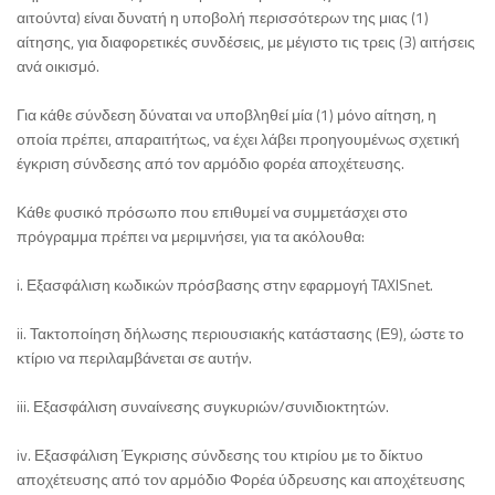
αιτούντα) είναι δυνατή η υποβολή περισσότερων της μιας (1)
αίτησης, για διαφορετικές συνδέσεις, με μέγιστο τις τρεις (3) αιτήσεις
ανά οικισμό.
Για κάθε σύνδεση δύναται να υποβληθεί μία (1) μόνο αίτηση, η
οποία πρέπει, απαραιτήτως, να έχει λάβει προηγουμένως σχετική
έγκριση σύνδεσης από τον αρμόδιο φορέα αποχέτευσης.
Κάθε φυσικό πρόσωπο που επιθυμεί να συμμετάσχει στο
πρόγραμμα πρέπει να μεριμνήσει, για τα ακόλουθα:
i. Εξασφάλιση κωδικών πρόσβασης στην εφαρμογή TAXISnet.
ii. Τακτοποίηση δήλωσης περιουσιακής κατάστασης (Ε9), ώστε το
κτίριο να περιλαμβάνεται σε αυτήν.
iii. Εξασφάλιση συναίνεσης συγκυριών/συνιδιοκτητών.
iv. Εξασφάλιση Έγκρισης σύνδεσης του κτιρίου με το δίκτυο
αποχέτευσης από τον αρμόδιο Φορέα ύδρευσης και αποχέτευσης