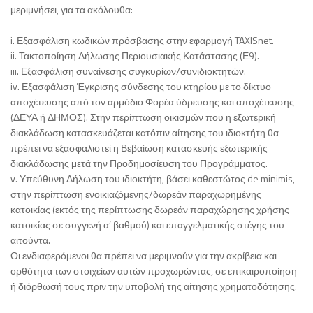
μεριμνήσει, για τα ακόλουθα:
i. Εξασφάλιση κωδικών πρόσβασης στην εφαρμογή TAXISnet.
ii. Τακτοποίηση Δήλωσης Περιουσιακής Κατάστασης (Ε9).
iii. Εξασφάλιση συναίνεσης συγκυρίων/συνιδιοκτητών.
iv. Εξασφάλιση Έγκρισης σύνδεσης του κτηρίου με το δίκτυο
αποχέτευσης από τον αρμόδιο Φορέα ύδρευσης και αποχέτευσης
(ΔΕΥΑ ή ΔΗΜΟΣ). Στην περίπτωση οικισμών που η εξωτερική
διακλάδωση κατασκευάζεται κατόπιν αίτησης του ιδιοκτήτη θα
πρέπει να εξασφαλιστεί η Βεβαίωση κατασκευής εξωτερικής
διακλάδωσης μετά την Προδημοσίευση του Προγράμματος.
v. Υπεύθυνη Δήλωση του ιδιοκτήτη, βάσει καθεστώτος de minimis,
στην περίπτωση ενοικιαζόμενης/δωρεάν παραχωρημένης
κατοικίας (εκτός της περίπτωσης δωρεάν παραχώρησης χρήσης
κατοικίας σε συγγενή α’ βαθμού) και επαγγελματικής στέγης του
αιτούντα.
Οι ενδιαφερόμενοι θα πρέπει να μεριμνούν για την ακρίβεια και
ορθότητα των στοιχείων αυτών προχωρώντας, σε επικαιροποίηση
ή διόρθωσή τους πριν την υποβολή της αίτησης χρηματοδότησης.