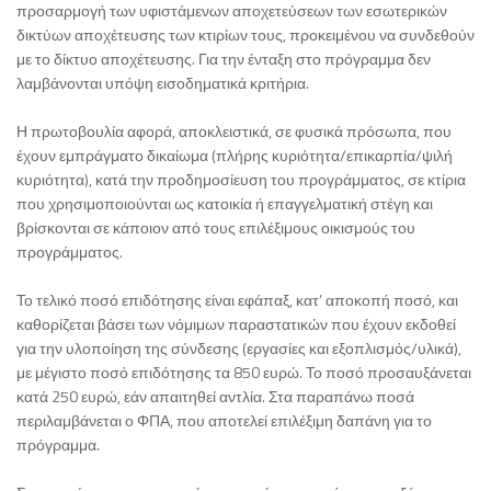
προσαρμογή των υφιστάμενων αποχετεύσεων των εσωτερικών
δικτύων αποχέτευσης των κτιρίων τους, προκειμένου να συνδεθούν
με το δίκτυο αποχέτευσης. Για την ένταξη στο πρόγραμμα δεν
λαμβάνονται υπόψη εισοδηματικά κριτήρια.
Η πρωτοβουλία αφορά, αποκλειστικά, σε φυσικά πρόσωπα, που
έχουν εμπράγματο δικαίωμα (πλήρης κυριότητα/επικαρπία/ψιλή
κυριότητα), κατά την προδημοσίευση του προγράμματος, σε κτίρια
που χρησιμοποιούνται ως κατοικία ή επαγγελματική στέγη και
βρίσκονται σε κάποιον από τους επιλέξιμους οικισμούς του
προγράμματος.
Το τελικό ποσό επιδότησης είναι εφάπαξ, κατ’ αποκοπή ποσό, και
καθορίζεται βάσει των νόμιμων παραστατικών που έχουν εκδοθεί
για την υλοποίηση της σύνδεσης (εργασίες και εξοπλισμός/υλικά),
με μέγιστο ποσό επιδότησης τα 850 ευρώ. Το ποσό προσαυξάνεται
κατά 250 ευρώ, εάν απαιτηθεί αντλία. Στα παραπάνω ποσά
περιλαμβάνεται ο ΦΠΑ, που αποτελεί επιλέξιμη δαπάνη για το
πρόγραμμα.