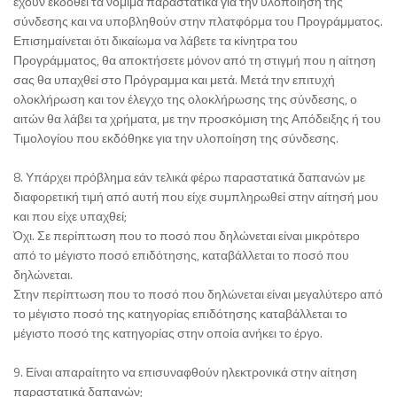
έχουν εκδοθεί τα νόμιμα παραστατικά για την υλοποίηση της
σύνδεσης και να υποβληθούν στην πλατφόρμα του Προγράμματος.
Επισημαίνεται ότι δικαίωμα να λάβετε τα κίνητρα του
Προγράμματος, θα αποκτήσετε μόνον από τη στιγμή που η αίτηση
σας θα υπαχθεί στο Πρόγραμμα και μετά. Μετά την επιτυχή
ολοκλήρωση και τον έλεγχο της ολοκλήρωσης της σύνδεσης, ο
αιτών θα λάβει τα χρήματα, με την προσκόμιση της Απόδειξης ή του
Τιμολογίου που εκδόθηκε για την υλοποίηση της σύνδεσης.
8. Υπάρχει πρόβλημα εάν τελικά φέρω παραστατικά δαπανών με
διαφορετική τιμή από αυτή που είχε συμπληρωθεί στην αίτησή μου
και που είχε υπαχθεί;
Όχι. Σε περίπτωση που το ποσό που δηλώνεται είναι μικρότερο
από το μέγιστο ποσό επιδότησης, καταβάλλεται το ποσό που
δηλώνεται.
Στην περίπτωση που το ποσό που δηλώνεται είναι μεγαλύτερο από
το μέγιστο ποσό της κατηγορίας επιδότησης καταβάλλεται το
μέγιστο ποσό της κατηγορίας στην οποία ανήκει το έργο.
9. Είναι απαραίτητο να επισυναφθούν ηλεκτρονικά στην αίτηση
παραστατικά δαπανών;