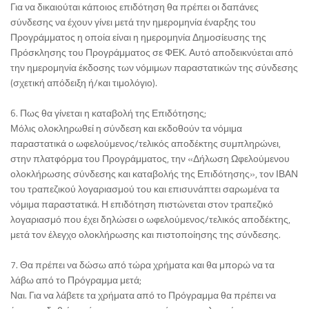
Για να δικαιούται κάποιος επιδότηση θα πρέπει οι δαπάνες
σύνδεσης να έχουν γίνει μετά την ημερομηνία έναρξης του
Προγράμματος η οποία είναι η ημερομηνία Δημοσίευσης της
Πρόσκλησης του Προγράμματος σε ΦΕΚ. Αυτό αποδεικνύεται από
την ημερομηνία έκδοσης των νόμιμων παραστατικών της σύνδεσης
(σχετική απόδειξη ή/και τιμολόγιο).
6. Πως θα γίνεται η καταβολή της Επιδότησης;
Μόλις ολοκληρωθεί η σύνδεση και εκδοθούν τα νόμιμα
παραστατικά ο ωφελούμενος/τελικός αποδέκτης συμπληρώνει,
στην πλατφόρμα του Προγράμματος, την «Δήλωση Ωφελούμενου
ολοκλήρωσης σύνδεσης και καταβολής της Επιδότησης», τον ΙΒΑΝ
του τραπεζικού λογαριασμού του και επισυνάπτει σαρωμένα τα
νόμιμα παραστατικά. Η επιδότηση πιστώνεται στον τραπεζικό
λογαριασμό που έχει δηλώσει ο ωφελούμενος/τελικός αποδέκτης,
μετά τον έλεγχο ολοκλήρωσης και πιστοποίησης της σύνδεσης.
7. Θα πρέπει να δώσω από τώρα χρήματα και θα μπορώ να τα
λάβω από το Πρόγραμμα μετά;
Ναι. Για να λάβετε τα χρήματα από το Πρόγραμμα θα πρέπει να