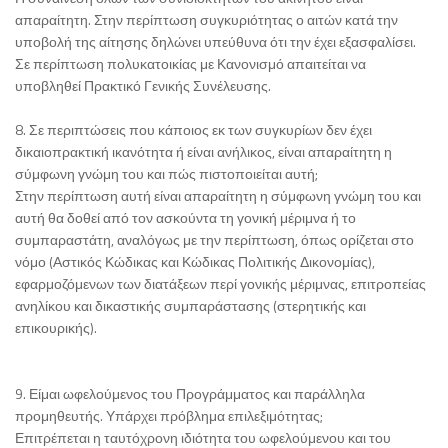
απαραίτητη. Στην περίπτωση συγκυριότητας ο αιτών κατά την
υποβολή της αίτησης δηλώνει υπεύθυνα ότι την έχει εξασφαλίσει.
Σε περίπτωση πολυκατοικίας με Κανονισμό απαιτείται να
υποβληθεί Πρακτικό Γενικής Συνέλευσης.
8. Σε περιπτώσεις που κάποιος εκ των συγκυρίων δεν έχει
δικαιοπρακτική ικανότητα ή είναι ανήλικος, είναι απαραίτητη η
σύμφωνη γνώμη του και πώς πιστοποιείται αυτή;
Στην περίπτωση αυτή είναι απαραίτητη η σύμφωνη γνώμη του και
αυτή θα δοθεί από τον ασκούντα τη γονική μέριμνα ή το
συμπαραστάτη, αναλόγως με την περίπτωση, όπως ορίζεται στο
νόμο (Αστικός Κώδικας και Κώδικας Πολιτικής Δικονομίας),
εφαρμοζόμενων των διατάξεων περί γονικής μέριμνας, επιτροπείας
ανηλίκου και δικαστικής συμπαράστασης (στερητικής και
επικουρικής).
9. Είμαι ωφελούμενος του Προγράμματος και παράλληλα
προμηθευτής. Υπάρχει πρόβλημα επιλεξιμότητας;
Επιτρέπεται η ταυτόχρονη ιδιότητα του ωφελούμενου και του