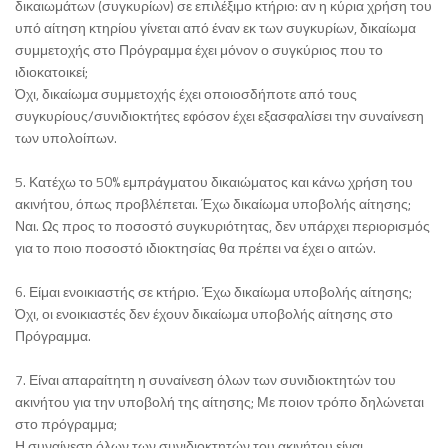
δικαιωμάτων (συγκυρίων) σε επιλέξιμο κτήριο: αν η κύρια χρήση του
υπό αίτηση κτηρίου γίνεται από έναν εκ των συγκυρίων, δικαίωμα
συμμετοχής στο Πρόγραμμα έχει μόνον ο συγκύριος που το
ιδιοκατοικεί;
Όχι, δικαίωμα συμμετοχής έχει οποιοσδήποτε από τους
συγκυρίους/συνιδιοκτήτες εφόσον έχει εξασφαλίσει την συναίνεση
των υπολοίπων.
5. Κατέχω το 50% εμπράγματου δικαιώματος και κάνω χρήση του
ακινήτου, όπως προβλέπεται. Έχω δικαίωμα υποβολής αίτησης;
Ναι. Ως προς το ποσοστό συγκυριότητας, δεν υπάρχει περιορισμός
για το ποιο ποσοστό ιδιοκτησίας θα πρέπει να έχει ο αιτών.
6. Είμαι ενοικιαστής σε κτήριο. Έχω δικαίωμα υποβολής αίτησης;
Όχι, οι ενοικιαστές δεν έχουν δικαίωμα υποβολής αίτησης στο
Πρόγραμμα.
7. Είναι απαραίτητη η συναίνεση όλων των συνιδιοκτητών του
ακινήτου για την υποβολή της αίτησης; Με ποιον τρόπο δηλώνεται
στο πρόγραμμα;
Η συναίνεση όλων των συνιδιοκτητών του ακινήτου είναι