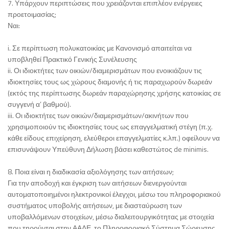
7. Υπάρχουν περιπτώσεις που χρειάζονται επιπλέον ενέργειες
προετοιμασίας;
Ναι:
i. Σε περίπτωση πολυκατοικίας με Κανονισμό απαιτείται να
υποβληθεί Πρακτικό Γενικής Συνέλευσης
ii. Οι ιδιοκτήτες των οικιών/διαμερισμάτων που ενοικιάζουν τις
ιδιοκτησίες τους ως χώρους διαμονής ή τις παραχωρούν δωρεάν
(εκτός της περίπτωσης δωρεάν παραχώρησης χρήσης κατοικίας σε
συγγενή α’ βαθμού).
iii. Οι ιδιοκτήτες των οικιών/διαμερισμάτων/ακινήτων που
χρησιμοποιούν τις ιδιοκτησίες τους ως επαγγελματική στέγη (π.χ.
κάθε είδους επιχείρηση, ελεύθεροι επαγγελματίες κ.λπ.) οφείλουν να
επισυνάψουν Υπεύθυνη Δήλωση βάσει καθεστώτος de minimis.
8. Ποια είναι η διαδικασία αξιολόγησης των αιτήσεων;
Για την αποδοχή και έγκριση των αιτήσεων διενεργούνται
αυτοματοποιημένοι ηλεκτρονικοί έλεγχοι, μέσω του πληροφοριακού
συστήματος υποβολής αιτήσεων, με διασταύρωση των
υποβαλλόμενων στοιχείων, μέσω διαλειτουργικότητας με στοιχεία
που τηρούνται στην ΑΑΔΕ, το Πληροφοριακό Σύστημα Σώρευσης