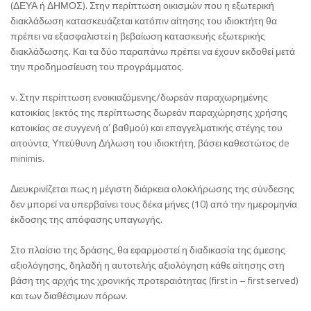
(ΔΕΥΑ ή ΔΗΜΟΣ). Στην περίπτωση οικισμών που η εξωτερική
διακλάδωση κατασκευάζεται κατόπιν αίτησης του ιδιοκτήτη θα
πρέπει να εξασφαλιστεί η βεβαίωση κατασκευής εξωτερικής
διακλάδωσης. Και τα δύο παραπάνω πρέπει να έχουν εκδοθεί μετά
την προδημοσίευση του προγράμματος.
v. Στην περίπτωση ενοικιαζόμενης/δωρεάν παραχωρημένης
κατοικίας (εκτός της περίπτωσης δωρεάν παραχώρησης χρήσης
κατοικίας σε συγγενή α’ βαθμού) και επαγγελματικής στέγης του
αιτούντα, Υπεύθυνη Δήλωση του ιδιοκτήτη, βάσει καθεστώτος de
minimis.
Διευκρινίζεται πως η μέγιστη διάρκεια ολοκλήρωσης της σύνδεσης
δεν μπορεί να υπερβαίνει τους δέκα μήνες (10) από την ημερομηνία
έκδοσης της απόφασης υπαγωγής.
Στο πλαίσιο της δράσης, θα εφαρμοστεί η διαδικασία της άμεσης
αξιολόγησης, δηλαδή η αυτοτελής αξιολόγηση κάθε αίτησης στη
βάση της αρχής της χρονικής προτεραιότητας (first in – first served)
και των διαθέσιμων πόρων.