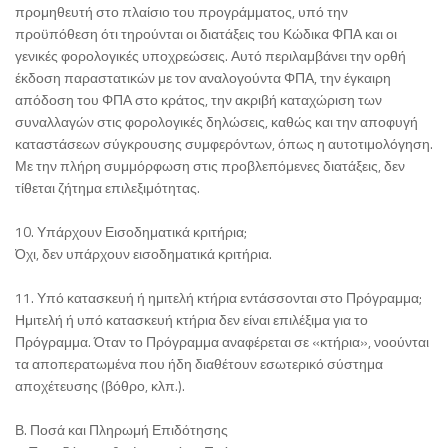
προμηθευτή στο πλαίσιο του προγράμματος, υπό την
προϋπόθεση ότι τηρούνται οι διατάξεις του Κώδικα ΦΠΑ και οι
γενικές φορολογικές υποχρεώσεις. Αυτό περιλαμβάνει την ορθή
έκδοση παραστατικών με τον αναλογούντα ΦΠΑ, την έγκαιρη
απόδοση του ΦΠΑ στο κράτος, την ακριβή καταχώριση των
συναλλαγών στις φορολογικές δηλώσεις, καθώς και την αποφυγή
καταστάσεων σύγκρουσης συμφερόντων, όπως η αυτοτιμολόγηση.
Με την πλήρη συμμόρφωση στις προβλεπόμενες διατάξεις, δεν
τίθεται ζήτημα επιλεξιμότητας.
10. Υπάρχουν Εισοδηματικά κριτήρια;
Όχι, δεν υπάρχουν εισοδηματικά κριτήρια.
11. Υπό κατασκευή ή ημιτελή κτήρια εντάσσονται στο Πρόγραμμα;
Ημιτελή ή υπό κατασκευή κτήρια δεν είναι επιλέξιμα για το
Πρόγραμμα. Όταν το Πρόγραμμα αναφέρεται σε «κτήρια», νοούνται
τα αποπερατωμένα που ήδη διαθέτουν εσωτερικό σύστημα
αποχέτευσης (βόθρο, κλπ.).
Β. Ποσά και Πληρωμή Επιδότησης