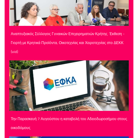
Αναπτυξιακός Σύλλογος Γυναικών Επιχειρηματιών Κρήτης. Έκθεση -
Γιορτή με Κρητικά Προϊόντα, Οικοτεχνίας και Χειροτεχνίας στο ΔΕΚΚ
(vid)
Την Παρασκευή 7 Αυγούστου η καταβολή του Αδειοδωροσήμου στους
οικοδόμους