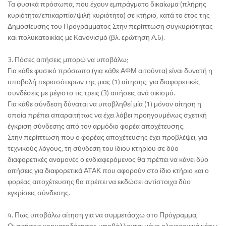
Τα φυσικά πρόσωπα, που έχουν εμπράγματο δικαίωμα (πλήρης
κυριότητα/επικαρπία/ψιλή κυριότητα) σε κτήριο, κατά το έτος της
Δημοσίευσης του Προγράμματος Στην περίπτωση συγκυριότητας
και πολυκατοικίας με Κανονισμό (βλ. ερώτηση Α.6).
3. Πόσες αιτήσεις μπορώ να υποβάλω;
Για κάθε φυσικό πρόσωπο (για κάθε ΑΦΜ αιτούντα) είναι δυνατή η
υποβολή περισσότερων της μιας (1) αίτησης, για διαφορετικές
συνδέσεις με μέγιστο τις τρεις (3) αιτήσεις ανά οικισμό.
Για κάθε σύνδεση δύναται να υποβληθεί μία (1) μόνον αίτηση η
οποία πρέπει απαραιτήτως να έχει λάβει προηγουμένως σχετική
έγκριση σύνδεσης από τον αρμόδιο φορέα αποχέτευσης.
Στην περίπτωση που ο φορέας αποχέτευσης έχει προβλέψει, για
τεχνικούς λόγους, τη σύνδεση του ίδιου κτηρίου σε δύο
διαφορετικές αναμονές ο ενδιαφερόμενος θα πρέπει να κάνει δύο
αιτήσεις για διαφορετικά ΑΤΑΚ που αφορούν στο ίδιο κτήριο και ο
φορέας αποχέτευσης θα πρέπει να εκδώσει αντίστοιχα δύο
εγκρίσεις σύνδεσης.
4. Πως υποβάλω αίτηση για να συμμετάσχω στο Πρόγραμμα;
Οι αιτήσεις χρηματοδότησης υποβάλλονται μόνο ηλεκτρονικά μέσω