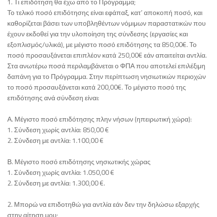
1. Τι επιδότηση θα έχω από το Πρόγραμμα;
Το τελικό ποσό επιδότησης είναι εφάπαξ, κατ’ αποκοπή ποσό, και
καθορίζεται βάσει των υποβληθέντων νόμιμων παραστατικών που
έχουν εκδοθεί για την υλοποίηση της σύνδεσης (εργασίες και
εξοπλισμός/υλικά), με μέγιστο ποσό επιδότησης τα 850,00€. Το
ποσό προσαυξάνεται επιπλέον κατά 250,00€ εάν απαιτείται αντλία.
Στα ανωτέρω ποσά περιλαμβάνεται ο ΦΠΑ που αποτελεί επιλέξιμη
δαπάνη για το Πρόγραμμα. Στην περίπτωση νησιωτικών περιοχών
το ποσό προσαυξάνεται κατά 200,00€. Το μέγιστο ποσό της
επιδότησης ανά σύνδεση είναι:
Α. Μέγιστο ποσό επιδότησης πλην νήσων (ηπειρωτική χώρα):
1. Σύνδεση χωρίς αντλία: 850,00 €
2. Σύνδεση με αντλία: 1.100,00 €
Β. Μέγιστο ποσό επιδότησης νησιωτικής χώρας
1. Σύνδεση χωρίς αντλία: 1.050,00 €
2. Σύνδεση με αντλία: 1.300,00 €.
2. Μπορώ να επιδοτηθώ για αντλία εάν δεν την δηλώσω εξαρχής
στην αίτηση μου;