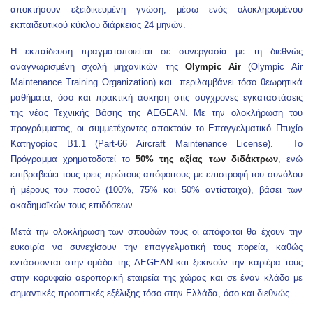
αποκτήσουν εξειδικευμένη γνώση, μέσω ενός ολοκληρωμένου
εκπαιδευτικού κύκλου διάρκειας 24 μηνών.
Η εκπαίδευση πραγματοποιείται σε συνεργασία με τη διεθνώς
αναγνωρισμένη σχολή μηχανικών της
Olympic Air
(Olympic Air
Maintenance Training Organization) και περιλαμβάνει τόσο θεωρητικά
μαθήματα, όσο και πρακτική άσκηση στις σύγχρονες εγκαταστάσεις
της νέας Τεχνικής Βάσης της AEGEAN. Με την ολοκλήρωση του
προγράμματος, οι συμμετέχοντες αποκτούν το Επαγγελματικό Πτυχίο
Κατηγορίας Β1.1 (Part-66 Aircraft Maintenance License). Το
Πρόγραμμα χρηματοδοτεί το
50% της αξίας των διδάκτρων
, ενώ
επιβραβεύει τους τρεις πρώτους απόφοιτους με επιστροφή του συνόλου
ή μέρους του ποσού (100%, 75% και 50% αντίστοιχα), βάσει των
ακαδημαϊκών τους επιδόσεων.
Μετά την ολοκλήρωση των σπουδών τους οι απόφοιτοι θα έχουν την
ευκαιρία να συνεχίσουν την επαγγελματική τους πορεία, καθώς
εντάσσονται στην ομάδα της AEGEAN και ξεκινούν την καριέρα τους
στην κορυφαία αεροπορική εταιρεία της χώρας και σε έναν κλάδο με
σημαντικές προοπτικές εξέλιξης τόσο στην Ελλάδα, όσο και διεθνώς.