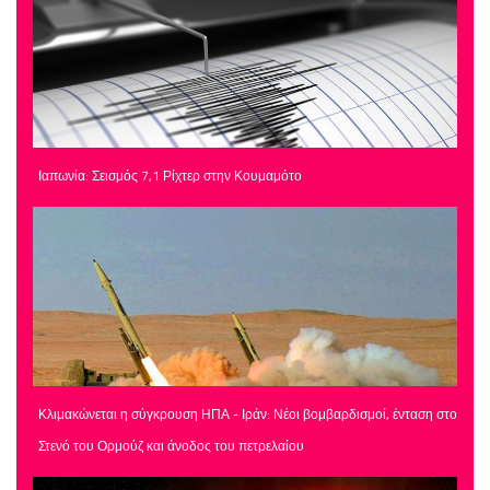
Ιαπωνία: Σεισμός 7,1 Ρίχτερ στην Κουμαμότο
Κλιμακώνεται η σύγκρουση ΗΠΑ - Ιράν: Νέοι βομβαρδισμοί, ένταση στο
Στενό του Ορμούζ και άνοδος του πετρελαίου