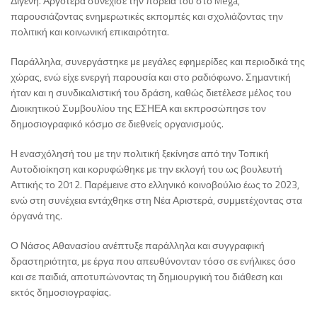
Διγενή. Αργότερα συνέχισε την πορεία του στο Mega,
παρουσιάζοντας ενημερωτικές εκπομπές και σχολιάζοντας την
πολιτική και κοινωνική επικαιρότητα.
Παράλληλα, συνεργάστηκε με μεγάλες εφημερίδες και περιοδικά της
χώρας, ενώ είχε ενεργή παρουσία και στο ραδιόφωνο. Σημαντική
ήταν και η συνδικαλιστική του δράση, καθώς διετέλεσε μέλος του
Διοικητικού Συμβουλίου της ΕΣΗΕΑ και εκπροσώπησε τον
δημοσιογραφικό κόσμο σε διεθνείς οργανισμούς.
Η ενασχόλησή του με την πολιτική ξεκίνησε από την Τοπική
Αυτοδιοίκηση και κορυφώθηκε με την εκλογή του ως βουλευτή
Αττικής το 2012. Παρέμεινε στο ελληνικό κοινοβούλιο έως το 2023,
ενώ στη συνέχεια εντάχθηκε στη Νέα Αριστερά, συμμετέχοντας στα
όργανά της.
Ο Νάσος Αθανασίου ανέπτυξε παράλληλα και συγγραφική
δραστηριότητα, με έργα που απευθύνονταν τόσο σε ενήλικες όσο
και σε παιδιά, αποτυπώνοντας τη δημιουργική του διάθεση και
εκτός δημοσιογραφίας.