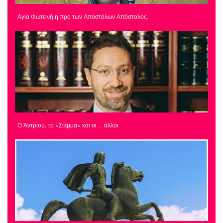
Αγία Φωτεινή η προ των Αποστόλων Απόστολος.
Ο Άντριου, το «Στέμμα» και οι … άλλοι