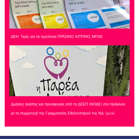
ΔΕΗ. Τιμές για τα τιμολόγια ΠΡΑΣΙΝΟ, ΚΙΤΡΙΝΟ, ΜΠΛΕ
Δράσεις αγάπης και προσφοράς από τη ΔΕΕΠ (ΝΟΔΕ) στο Ηράκλειο
με τη συμμετοχή της Γραμματείας Εθελοντισμού της ΝΔ. (pics)