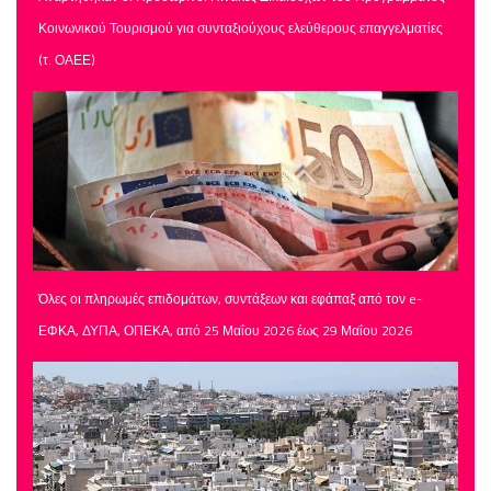
Κοινωνικού Τουρισμού για συνταξιούχους ελεύθερους επαγγελματίες
(τ. ΟΑΕΕ)
Όλες οι πληρωμές επιδομάτων, συντάξεων και εφάπαξ από τον e-
ΕΦΚΑ, ΔΥΠΑ, ΟΠΕΚΑ, από 25 Μαΐου 2026 έως 29 Μαΐου 2026