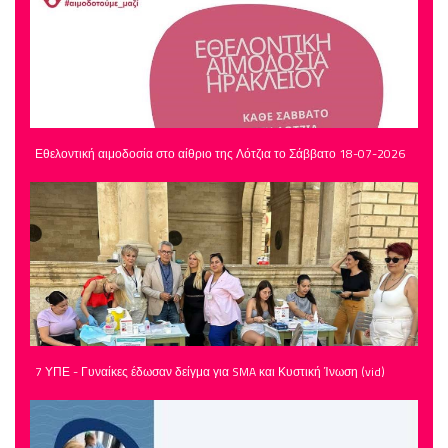
Εθελοντική αιμοδοσία στο αίθριο της Λότζια το Σάββατο 18-07-2026
7 ΥΠΕ - Γυναίκες έδωσαν δείγμα για SMA και Κυστική Ίνωση (vid)