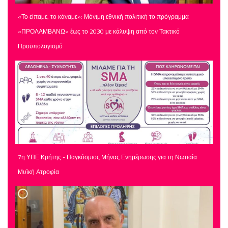
«Το είπαμε, το κάναμε»: Μόνιμη εθνική πολιτική το πρόγραμμα
«ΠΡΟΛΑΜΒΑΝΩ» έως το 2030 με κάλυψη από τον Τακτικό
Προϋπολογισμό
7η ΥΠΕ Κρήτης - Παγκόσμιος Μήνας Ενημέρωσης για τη Νωτιαία
Μυϊκή Ατροφία