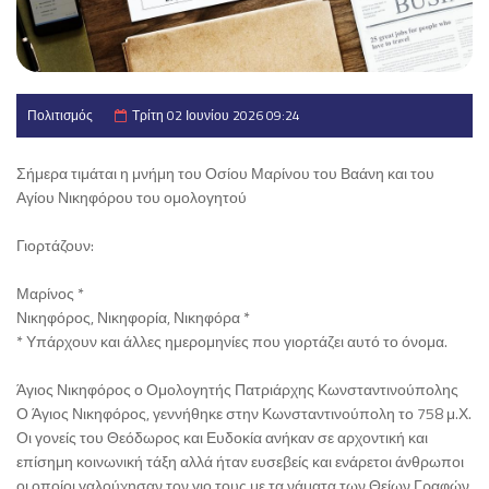
Πολιτισμός
Τρίτη 02 Ιουνίου 2026 09:24
Σήμερα τιμάται η μνήμη του Οσίου Μαρίνου του Βαάνη και του
Αγίου Νικηφόρου του ομολογητού
Γιορτάζουν:
Μαρίνος *
Νικηφόρος, Νικηφορία, Νικηφόρα *
* Υπάρχουν και άλλες ημερομηνίες που γιορτάζει αυτό το όνομα.
Άγιος Νικηφόρος ο Ομολογητής Πατριάρχης Κωνσταντινούπολης
Ο Άγιος Νικηφόρος, γεννήθηκε στην Κωνσταντινούπολη το 758 μ.Χ.
Οι γονείς του Θεόδωρος και Ευδοκία ανήκαν σε αρχοντική και
επίσημη κοινωνική τάξη αλλά ήταν ευσεβείς και ενάρετοι άνθρωποι
οι οποίοι γαλούχησαν τον γιο τους με τα νάματα των Θείων Γραφών.