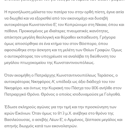
Η προσήλωση μάλιστα του πατέρα του στην ορθή πίστη, έγινε αιτία
να διωχθεί και να εξορισθεί από τον εικονομάχο και δυσεβή
αυτοκράτορα Κωνσταντίνο Ε', τον Κοπρώνυμο στη Νίκαια, όπου και
πέθανε. Προικισμένος με ιδιαίτερες πνευματικές ικανότητες,
απέκτησε μεγάλη θεολογική και θύραθεν εκπαίδευση. Γρήγορα
όμως αποσύρθηκε σε ένα κτήμα του στον Βόσπορο, όπου
αφοσιώθηκε στην άσκηση και τη μελέτη των Θείων Γραφών. Όμως
ο αυτοκράτορας τον υποχρέωσε να αναλάβει τη διεύθυνση του
μεγάλου πτωχοκομείου της Κωνσταντινουπόλεως.
Όταν εκοιμήθη ο Πατριάρχης Κωνσταντινουπόλεως Ταράσιος, ο
αυτοκράτορας Νικηφόρος Α', υπέδειξε ως άξιο διάδοχό του τον
Νικηφόρο. και όντως την Κυριακή του Πάσχα του 806 ανήλθε στον
Πατριαρχικό Θρόνο. Θρόνος ο οποίος ισοδυναμούσε με Γολγοθά.
Έδωσε σκληρούς αγώνες για την τιμή και την προσκύνηση των
ιερών Εικόνων. Όταν όμως το 813 μ.Χ. ανέβηκε στο θρόνο της
Βασιλεύουσας, ο ασεβής Λέων Ε', ο Αρμένιος, ξέσπασε μεγάλος και
απηνής διωγμός κατά των εικονολατρών.