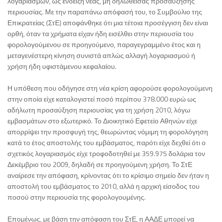
λογαριασμών, ως ένδειξη νέας, μη δηλωθείσας προσαύξησης
περιουσίας. Με την παραπάνω απόφασή του, το Συμβούλιο της
Επικρατείας (ΣτΕ) αποφάνθηκε ότι μια τέτοια προσέγγιση δεν είναι
ορθή, όταν τα χρήματα είχαν ήδη εισέλθει στην περιουσία του
φορολογούμενου σε προηγούμενο, παραγεγραμμένο έτος και η
μεταγενέστερη κίνηση συνιστά απλώς αλλαγή λογαριασμού ή
χρήση ήδη υφιστάμενου κεφαλαίου.
Η υπόθεση που οδήγησε στη νέα κρίση αφορούσε φορολογούμενη
στην οποία είχε καταλογιστεί ποσό περίπου 378.000 ευρώ ως
αδήλωτη προσαύξηση περιουσίας για τη χρήση 2010, λόγω
εμβασμάτων στο εξωτερικό. Το Διοικητικό Εφετείο Αθηνών είχε
απορρίψει την προσφυγή της, θεωρώντας νόμιμη τη φορολόγηση
κατά το έτος αποστολής του εμβάσματος, παρότι είχε δεχθεί ότι ο
σχετικός λογαριασμός είχε τροφοδοτηθεί με 359.975 δολάρια τον
Δεκέμβριο του 2009, δηλαδή σε προηγούμενη χρήση. Το ΣτΕ
αναίρεσε την απόφαση, κρίνοντας ότι το κρίσιμο σημείο δεν ήταν η
αποστολή του εμβάσματος το 2010, αλλά η αρχική είσοδος του
ποσού στην περιουσία της φορολογουμένης.
Επομένως, με βάση την απόφαση του ΣτΕ, η ΑΑΔΕ μπορεί να