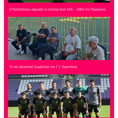
Ο Παπαπέτρου σφυρίζει το Σούπερ Καπ ΑΕΚ – ΟΦΗ στο Παγκρήτιο
Το νέο Διοικητικό Συμβούλιο του Γ.Σ. Εργοτέλης