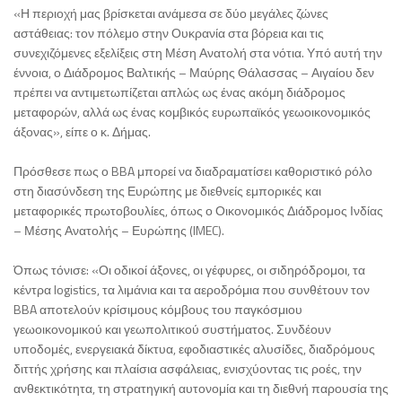
«Η περιοχή μας βρίσκεται ανάμεσα σε δύο μεγάλες ζώνες
αστάθειας: τον πόλεμο στην Ουκρανία στα βόρεια και τις
συνεχιζόμενες εξελίξεις στη Μέση Ανατολή στα νότια. Υπό αυτή την
έννοια, ο Διάδρομος Βαλτικής – Μαύρης Θάλασσας – Αιγαίου δεν
πρέπει να αντιμετωπίζεται απλώς ως ένας ακόμη διάδρομος
μεταφορών, αλλά ως ένας κομβικός ευρωπαϊκός γεωοικονομικός
άξονας», είπε ο κ. Δήμας.
Πρόσθεσε πως ο BBA μπορεί να διαδραματίσει καθοριστικό ρόλο
στη διασύνδεση της Ευρώπης με διεθνείς εμπορικές και
μεταφορικές πρωτοβουλίες, όπως ο Οικονομικός Διάδρομος Ινδίας
– Μέσης Ανατολής – Ευρώπης (IMEC).
Όπως τόνισε: «Οι οδικοί άξονες, οι γέφυρες, οι σιδηρόδρομοι, τα
κέντρα logistics, τα λιμάνια και τα αεροδρόμια που συνθέτουν τον
BBA αποτελούν κρίσιμους κόμβους του παγκόσμιου
γεωοικονομικού και γεωπολιτικού συστήματος. Συνδέουν
υποδομές, ενεργειακά δίκτυα, εφοδιαστικές αλυσίδες, διαδρόμους
διττής χρήσης και πλαίσια ασφάλειας, ενισχύοντας τις ροές, την
ανθεκτικότητα, τη στρατηγική αυτονομία και τη διεθνή παρουσία της