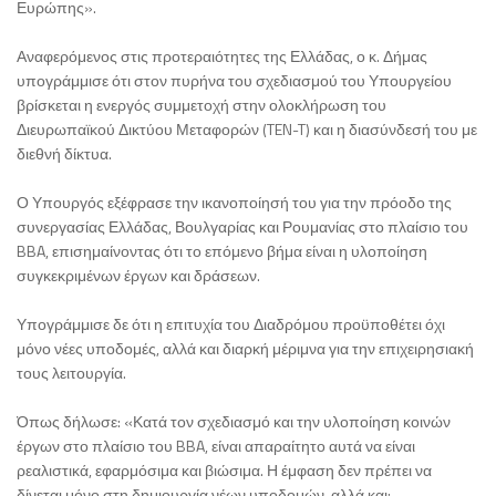
Ευρώπης».
Αναφερόμενος στις προτεραιότητες της Ελλάδας, ο κ. Δήμας
υπογράμμισε ότι στον πυρήνα του σχεδιασμού του Υπουργείου
βρίσκεται η ενεργός συμμετοχή στην ολοκλήρωση του
Διευρωπαϊκού Δικτύου Μεταφορών (TEN-T) και η διασύνδεσή του με
διεθνή δίκτυα.
Ο Υπουργός εξέφρασε την ικανοποίησή του για την πρόοδο της
συνεργασίας Ελλάδας, Βουλγαρίας και Ρουμανίας στο πλαίσιο του
BBA, επισημαίνοντας ότι το επόμενο βήμα είναι η υλοποίηση
συγκεκριμένων έργων και δράσεων.
Υπογράμμισε δε ότι η επιτυχία του Διαδρόμου προϋποθέτει όχι
μόνο νέες υποδομές, αλλά και διαρκή μέριμνα για την επιχειρησιακή
τους λειτουργία.
Όπως δήλωσε: «Κατά τον σχεδιασμό και την υλοποίηση κοινών
έργων στο πλαίσιο του BBA, είναι απαραίτητο αυτά να είναι
ρεαλιστικά, εφαρμόσιμα και βιώσιμα. Η έμφαση δεν πρέπει να
δίνεται μόνο στη δημιουργία νέων υποδομών, αλλά και: