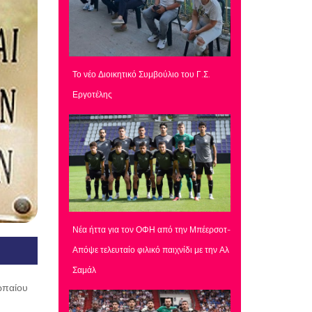
Το νέο Διοικητικό Συμβούλιο του Γ.Σ.
Εργοτέλης
Νέα ήττα για τον ΟΦΗ από την Μπέερσοτ-
Απόψε τελευταίο φιλικό παιχνίδι με την Αλ
Σαμάλ
ωπαίου