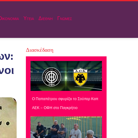
Οικονομια
Υγεια
Διεθνη
Γνωμες
Διασκέδαση
ων:
νοι
Ο Παπαπέτρου σφυρίζει το Σούπερ Καπ
ΑΕΚ – ΟΦΗ στο Παγκρήτιο