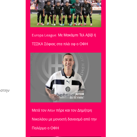
Europa League: Με Μακάμπι Τελ Αβίβ ή
ΤΣΣΚΑ Σόφιας στα πλέι οφ ο ΟΦΗ
 στην
Μετά τον Aitor πήρε και τον Δημήτρη
Νικολάου με μονοετή δανεισμό από την
Παλέρμο ο ΟΦΗ