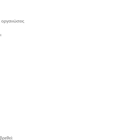
ς οργανώσεις
ι
βρεθεί: