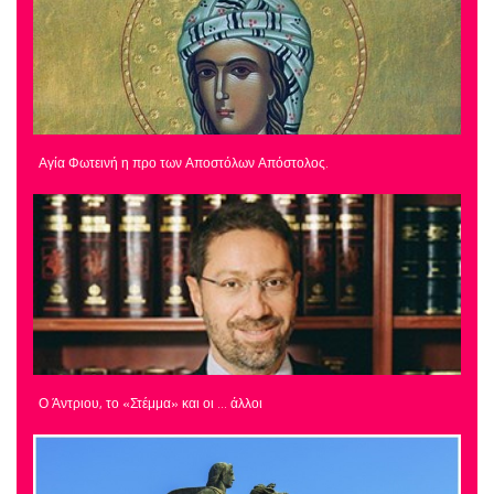
Αγία Φωτεινή η προ των Αποστόλων Απόστολος.
Ο Άντριου, το «Στέμμα» και οι … άλλοι