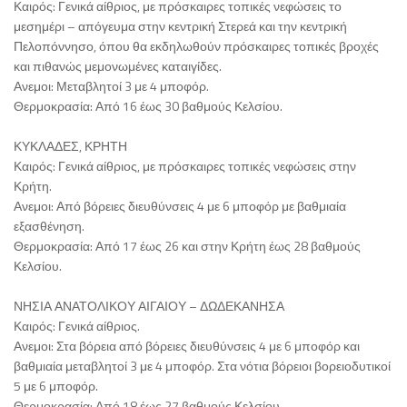
Καιρός: Γενικά αίθριος, με πρόσκαιρες τοπικές νεφώσεις το
μεσημέρι – απόγευμα στην κεντρική Στερεά και την κεντρική
Πελοπόννησο, όπου θα εκδηλωθούν πρόσκαιρες τοπικές βροχές
και πιθανώς μεμονωμένες καταιγίδες.
Ανεμοι: Μεταβλητοί 3 με 4 μποφόρ.
Θερμοκρασία: Από 16 έως 30 βαθμούς Κελσίου.
ΚΥΚΛΑΔΕΣ, ΚΡΗΤΗ
Καιρός: Γενικά αίθριος, με πρόσκαιρες τοπικές νεφώσεις στην
Κρήτη.
Ανεμοι: Από βόρειες διευθύνσεις 4 με 6 μποφόρ με βαθμιαία
εξασθένηση.
Θερμοκρασία: Από 17 έως 26 και στην Κρήτη έως 28 βαθμούς
Κελσίου.
ΝΗΣΙΑ ΑΝΑΤΟΛΙΚΟΥ ΑΙΓΑΙΟΥ – ΔΩΔΕΚΑΝΗΣΑ
Καιρός: Γενικά αίθριος.
Ανεμοι: Στα βόρεια από βόρειες διευθύνσεις 4 με 6 μποφόρ και
βαθμιαία μεταβλητοί 3 με 4 μποφόρ. Στα νότια βόρειοι βορειοδυτικοί
5 με 6 μποφόρ.
Θερμοκρασία: Από 18 έως 27 βαθμούς Κελσίου.