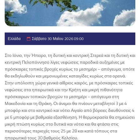
Ελλάδα
Σάββατο 30 Μαΐου 2026 09:00
Στο Ιόνιο, την Ήπειρο, τη δυτική και κεντρική Στερεά και τη δυτική και
κεντρική Πελοπόννησο λίγες νεφώσεις παροδικά αυξημένες με
πρόσκαιρες τοπικές βροχές κυρίως το μεσημέρι – απόγευμα, οπότε
θα εκδηλωθούν και μεμονωμένες καταιγίδες κυρίως στα ορεινά.
Στην υπόλοιπη χώρα γενικά αίθριος καιρός, με πρόσκαιρες τοπικές
νεφώσεις στα ηπειρωτικά και την Κρήτη και μικρή πιθανότητα
πρόσκαιρων τοπικών βροχών το μεσημέρι – απόγευμα στη
Μακεδονία και τη Θράκη. Οι άνεμοι θα πνέουν μεταβλητοί 3 με 4
μποφόρ και στο κεντρικό και νότιο Αιγαίο από βόρειες διευθύνσεις 4
με 6 μποφόρ με βαθμιαία εξασθένηση. Η θερμοκρασία θα σημειώσει
μικρή πτώση κυρίως στα δυτικά και νότια και θα φτάσει στις
περισσότερες περιοχές τους 25 με 28 και κατά τόπους στα
ηπειρωτικά τους 30 βαθμούς Κελσίου.