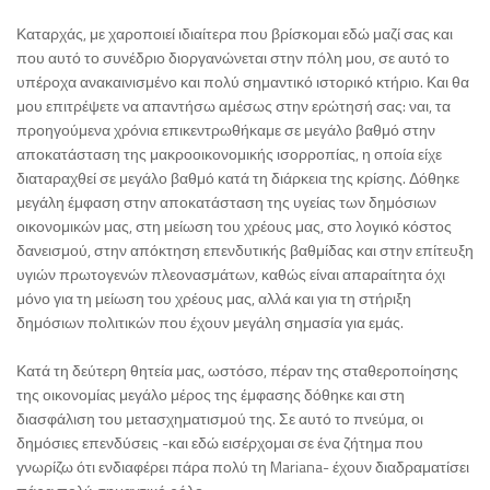
Καταρχάς, με χαροποιεί ιδιαίτερα που βρίσκομαι εδώ μαζί σας και
που αυτό το συνέδριο διοργανώνεται στην πόλη μου, σε αυτό το
υπέροχα ανακαινισμένο και πολύ σημαντικό ιστορικό κτήριο. Και θα
μου επιτρέψετε να απαντήσω αμέσως στην ερώτησή σας: ναι, τα
προηγούμενα χρόνια επικεντρωθήκαμε σε μεγάλο βαθμό στην
αποκατάσταση της μακροοικονομικής ισορροπίας, η οποία είχε
διαταραχθεί σε μεγάλο βαθμό κατά τη διάρκεια της κρίσης. Δόθηκε
μεγάλη έμφαση στην αποκατάσταση της υγείας των δημόσιων
οικονομικών μας, στη μείωση του χρέους μας, στο λογικό κόστος
δανεισμού, στην απόκτηση επενδυτικής βαθμίδας και στην επίτευξη
υγιών πρωτογενών πλεονασμάτων, καθώς είναι απαραίτητα όχι
μόνο για τη μείωση του χρέους μας, αλλά και για τη στήριξη
δημόσιων πολιτικών που έχουν μεγάλη σημασία για εμάς.
Κατά τη δεύτερη θητεία μας, ωστόσο, πέραν της σταθεροποίησης
της οικονομίας μεγάλο μέρος της έμφασης δόθηκε και στη
διασφάλιση του μετασχηματισμού της. Σε αυτό το πνεύμα, οι
δημόσιες επενδύσεις -και εδώ εισέρχομαι σε ένα ζήτημα που
γνωρίζω ότι ενδιαφέρει πάρα πολύ τη Mariana- έχουν διαδραματίσει