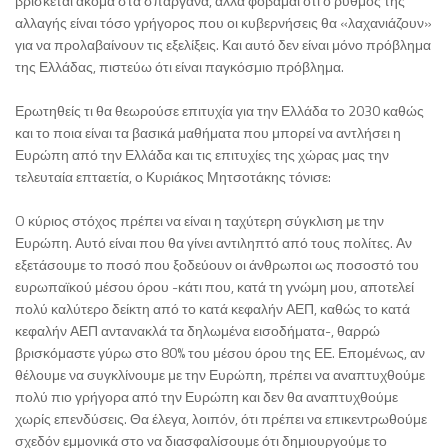
βρίσκεται ακόμα στα σπάργανα, αλλά φοβάμαι ότι ο ρυθμός της
αλλαγής είναι τόσο γρήγορος που οι κυβερνήσεις θα «λαχανιάζουν»
για να προλαβαίνουν τις εξελίξεις. Και αυτό δεν είναι μόνο πρόβλημα
της Ελλάδας, πιστεύω ότι είναι παγκόσμιο πρόβλημα.
Ερωτηθείς τι θα θεωρούσε επιτυχία για την Ελλάδα το 2030 καθώς
και το ποια είναι τα βασικά μαθήματα που μπορεί να αντλήσει η
Ευρώπη από την Ελλάδα και τις επιτυχίες της χώρας μας την
τελευταία επταετία, ο Κυριάκος Μητσοτάκης τόνισε:
O κύριος στόχος πρέπει να είναι η ταχύτερη σύγκλιση με την
Ευρώπη. Αυτό είναι που θα γίνει αντιληπτό από τους πολίτες. Αν
εξετάσουμε το ποσό που ξοδεύουν οι άνθρωποι ως ποσοστό του
ευρωπαϊκού μέσου όρου -κάτι που, κατά τη γνώμη μου, αποτελεί
πολύ καλύτερο δείκτη από το κατά κεφαλήν ΑΕΠ, καθώς το κατά
κεφαλήν ΑΕΠ αντανακλά τα δηλωμένα εισοδήματα-, θαρρώ
βρισκόμαστε γύρω στο 80% του μέσου όρου της ΕΕ. Επομένως, αν
θέλουμε να συγκλίνουμε με την Ευρώπη, πρέπει να αναπτυχθούμε
πολύ πιο γρήγορα από την Ευρώπη και δεν θα αναπτυχθούμε
χωρίς επενδύσεις. Θα έλεγα, λοιπόν, ότι πρέπει να επικεντρωθούμε
σχεδόν εμμονικά στο να διασφαλίσουμε ότι δημιουργούμε το