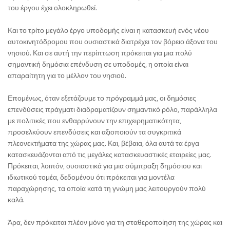
του έργου έχει ολοκληρωθεί.
Και το τρίτο μεγάλο έργο υποδομής είναι η κατασκευή ενός νέου
αυτοκινητόδρομου που ουσιαστικά διατρέχει τον βόρειο άξονα του
νησιού. Και σε αυτή την περίπτωση πρόκειται για μια πολύ
σημαντική δημόσια επένδυση σε υποδομές, η οποία είναι
απαραίτητη για το μέλλον του νησιού.
Επομένως, όταν εξετάζουμε το πρόγραμμά μας, οι δημόσιες
επενδύσεις πράγματι διαδραματίζουν σημαντικό ρόλο, παράλληλα
με πολιτικές που ενθαρρύνουν την επιχειρηματικότητα,
προσελκύουν επενδύσεις και αξιοποιούν τα συγκριτικά
πλεονεκτήματα της χώρας μας. Και, βέβαια, όλα αυτά τα έργα
κατασκευάζονται από τις μεγάλες κατασκευαστικές εταιρείες μας.
Πρόκειται, λοιπόν, ουσιαστικά για μια σύμπραξη δημόσιου και
ιδιωτικού τομέα, δεδομένου ότι πρόκειται για μοντέλα
παραχώρησης, τα οποία κατά τη γνώμη μας λειτουργούν πολύ
καλά.
Άρα, δεν πρόκειται πλέον μόνο για τη σταθεροποίηση της χώρας και