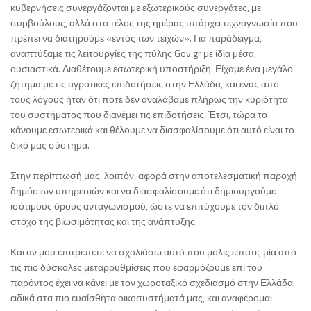
κυβερνήσεις συνεργάζονται με εξωτερικούς συνεργάτες, με
συμβούλους, αλλά στο τέλος της ημέρας υπάρχει τεχνογνωσία που
πρέπει να διατηρούμε «εντός των τειχών». Για παράδειγμα,
αναπτύξαμε τις λειτουργίες της πύλης Gov.gr με ίδια μέσα,
ουσιαστικά. Διαθέτουμε εσωτερική υποστήριξη. Είχαμε ένα μεγάλο
ζήτημα με τις αγροτικές επιδοτήσεις στην Ελλάδα, και ένας από
τους λόγους ήταν ότι ποτέ δεν αναλάβαμε πλήρως την κυριότητα
του συστήματος που διανέμει τις επιδοτήσεις. Έτσι, τώρα το
κάνουμε εσωτερικά και θέλουμε να διασφαλίσουμε ότι αυτό είναι το
δικό μας σύστημα.
Στην περίπτωσή μας, λοιπόν, αφορά στην αποτελεσματική παροχή
δημόσιων υπηρεσιών και να διασφαλίσουμε ότι δημιουργούμε
ισότιμους όρους ανταγωνισμού, ώστε να επιτύχουμε τον διπλό
στόχο της βιωσιμότητας και της ανάπτυξης.
Και αν μου επιτρέπετε να σχολιάσω αυτό που μόλις είπατε, μία από
τις πιο δύσκολες μεταρρυθμίσεις που εφαρμόζουμε επί του
παρόντος έχει να κάνει με τον χωροταξικό σχεδιασμό στην Ελλάδα,
ειδικά στα πιο ευαίσθητα οικοσυστήματά μας, και αναφέρομαι