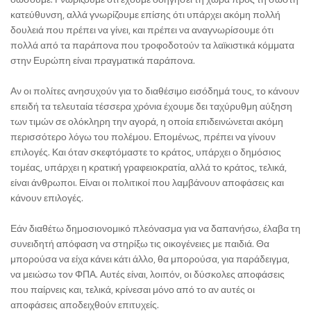
κατεύθυνση, αλλά γνωρίζουμε επίσης ότι υπάρχει ακόμη πολλή
δουλειά που πρέπει να γίνει, και πρέπει να αναγνωρίσουμε ότι
πολλά από τα παράπονα που τροφοδοτούν τα λαϊκιστικά κόμματα
στην Ευρώπη είναι πραγματικά παράπονα.
Αν οι πολίτες ανησυχούν για το διαθέσιμο εισόδημά τους, το κάνουν
επειδή τα τελευταία τέσσερα χρόνια έχουμε δει ταχύρυθμη αύξηση
των τιμών σε ολόκληρη την αγορά, η οποία επιδεινώνεται ακόμη
περισσότερο λόγω του πολέμου. Επομένως, πρέπει να γίνουν
επιλογές. Και όταν σκεφτόμαστε το κράτος, υπάρχει ο δημόσιος
τομέας, υπάρχει η κρατική γραφειοκρατία, αλλά το κράτος, τελικά,
είναι άνθρωποι. Είναι οι πολιτικοί που λαμβάνουν αποφάσεις και
κάνουν επιλογές.
Εάν διαθέτω δημοσιονομικό πλεόνασμα για να δαπανήσω, έλαβα τη
συνειδητή απόφαση να στηρίξω τις οικογένειες με παιδιά. Θα
μπορούσα να είχα κάνει κάτι άλλο, θα μπορούσα, για παράδειγμα,
να μειώσω τον ΦΠΑ. Αυτές είναι, λοιπόν, οι δύσκολες αποφάσεις
που παίρνεις και, τελικά, κρίνεσαι μόνο από το αν αυτές οι
αποφάσεις αποδειχθούν επιτυχείς.