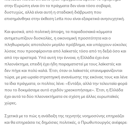
στην Ευρώπη είναι ότι τα πράγματα δεν είναι τόσο σοβαρά,
δυστυχώς, αλλά είναι αυτή η σταδιακή διάβρωση που
επισημάνθηκε στην έκθεση Letta που είναι εξαιρετικά ανησυχητική.
Και φυσικά, από πολιτική άποψη, τα παραδοσιακά κόμματα
αντιμετωπίζουν δυσκολίες, η οικονομική προσιτότητα και ο
πληθωρισμός αποτελούν μεγάλο πρόβλημα, και υπάρχουν εύκολες
λύσεις που προσφέρονται από λαϊκιστές τόσο από τη δεξιά όσο και
από την αριστερά. Υπό αυτή την έννοια, η Ελλάδα έχει ένα
πλεονέκτημα, επειδή έχει ήδη πειραματιστεί με τους λαϊκιστές και
δεν πήγε και πολύ καλά. Έτσι, όταν οι λαϊκιστές επανεμφανίζονται
τώρα, με μια ωραία στρατηγική ανανέωσης της εικόνας τους και λένε
τα ίδια πράγματα, οι πολίτες λένε: «Εντάξει, αλλά την τελευταία φορά
που το δοκιμάσαμε αυτό σχεδόν χρεοκοπήσαμε». Έτσι, η Ελλάδα
έχει αυτά τα δύο πλεονεκτήματα σε σχέση με άλλες ευρωπαϊκές
χώρες.
Σχετικά με το πώς η ανάδειξη της τεχνητής νοημοσύνης επηρεάζει
και θα επηρεάσει τις δημόσιες πολιτικές, ο Πρωθυπουργός ανέφερε: