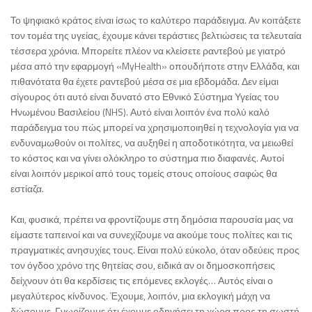
Το ψηφιακό κράτος είναι ίσως το καλύτερο παράδειγμα. Αν κοιτάξετε
τον τομέα της υγείας, έχουμε κάνει τεράστιες βελτιώσεις τα τελευταία
τέσσερα χρόνια. Μπορείτε πλέον να κλείσετε ραντεβού με γιατρό
μέσα από την εφαρμογή «MyHealth» οπουδήποτε στην Ελλάδα, και
πιθανότατα θα έχετε ραντεβού μέσα σε μια εβδομάδα. Δεν είμαι
σίγουρος ότι αυτό είναι δυνατό στο Εθνικό Σύστημα Υγείας του
Ηνωμένου Βασιλείου (NHS). Αυτό είναι λοιπόν ένα πολύ καλό
παράδειγμα του πώς μπορεί να χρησιμοποιηθεί η τεχνολογία για να
ενδυναμωθούν οι πολίτες, να αυξηθεί η αποδοτικότητα, να μειωθεί
το κόστος και να γίνει ολόκληρο το σύστημα πιο διαφανές. Αυτοί
είναι λοιπόν μερικοί από τους τομείς στους οποίους σαφώς θα
εστίαζα.
Και, φυσικά, πρέπει να φροντίζουμε στη δημόσια παρουσία μας να
είμαστε ταπεινοί και να συνεχίζουμε να ακούμε τους πολίτες και τις
πραγματικές ανησυχίες τους. Είναι πολύ εύκολο, όταν οδεύεις προς
τον όγδοο χρόνο της θητείας σου, ειδικά αν οι δημοσκοπήσεις
δείχνουν ότι θα κερδίσεις τις επόμενες εκλογές… Αυτός είναι ο
μεγαλύτερος κίνδυνος. Έχουμε, λοιπόν, μια εκλογική μάχη να
δώσουμε. Γνωρίζουμε ότι έχουμε οδηγήσει τη χώρα προς τη σωστή