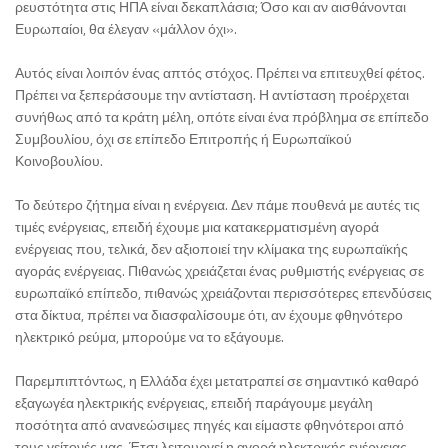
ρευστότητα στις ΗΠΑ είναι δεκαπλάσια; Όσο και αν αισθάνονται
Ευρωπαίοι, θα έλεγαν «μάλλον όχι».
Αυτός είναι λοιπόν ένας απτός στόχος. Πρέπει να επιτευχθεί φέτος.
Πρέπει να ξεπεράσουμε την αντίσταση. Η αντίσταση προέρχεται
συνήθως από τα κράτη μέλη, οπότε είναι ένα πρόβλημα σε επίπεδο
Συμβουλίου, όχι σε επίπεδο Επιτροπής ή Ευρωπαϊκού
Κοινοβουλίου.
Το δεύτερο ζήτημα είναι η ενέργεια. Δεν πάμε πουθενά με αυτές τις
τιμές ενέργειας, επειδή έχουμε μια κατακερματισμένη αγορά
ενέργειας που, τελικά, δεν αξιοποιεί την κλίμακα της ευρωπαϊκής
αγοράς ενέργειας. Πιθανώς χρειάζεται ένας ρυθμιστής ενέργειας σε
ευρωπαϊκό επίπεδο, πιθανώς χρειάζονται περισσότερες επενδύσεις
στα δίκτυα, πρέπει να διασφαλίσουμε ότι, αν έχουμε φθηνότερο
ηλεκτρικό ρεύμα, μπορούμε να το εξάγουμε.
Παρεμπιπτόντως, η Ελλάδα έχει μετατραπεί σε σημαντικό καθαρό
εξαγωγέα ηλεκτρικής ενέργειας, επειδή παράγουμε μεγάλη
ποσότητα από ανανεώσιμες πηγές και είμαστε φθηνότεροι από
τους γείτονές μας. Έτσι λειτουργεί η αγορά ηλεκτρικής ενέργειας.