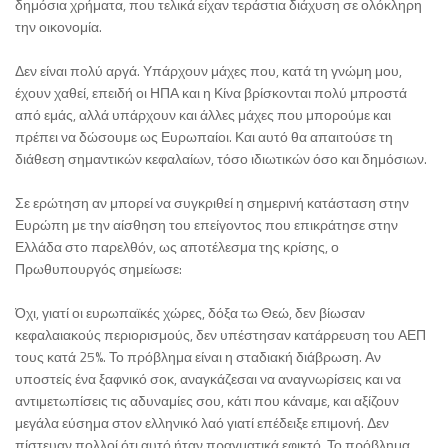
δημόσια χρήματα, που τελικά είχαν τεράστια διάχυση σε ολόκληρη
την οικονομία.
Δεν είναι πολύ αργά. Υπάρχουν μάχες που, κατά τη γνώμη μου,
έχουν χαθεί, επειδή οι ΗΠΑ και η Κίνα βρίσκονται πολύ μπροστά
από εμάς, αλλά υπάρχουν και άλλες μάχες που μπορούμε και
πρέπει να δώσουμε ως Ευρωπαίοι. Και αυτό θα απαιτούσε τη
διάθεση σημαντικών κεφαλαίων, τόσο ιδιωτικών όσο και δημόσιων.
Σε ερώτηση αν μπορεί να συγκριθεί η σημερινή κατάσταση στην
Ευρώπη με την αίσθηση του επείγοντος που επικράτησε στην
Ελλάδα στο παρελθόν, ως αποτέλεσμα της κρίσης, ο
Πρωθυπουργός σημείωσε:
Όχι, γιατί οι ευρωπαϊκές χώρες, δόξα τω Θεώ, δεν βίωσαν
κεφαλαιακούς περιορισμούς, δεν υπέστησαν κατάρρευση του ΑΕΠ
τους κατά 25%. Το πρόβλημα είναι η σταδιακή διάβρωση. Αν
υποστείς ένα ξαφνικό σοκ, αναγκάζεσαι να αναγνωρίσεις και να
αντιμετωπίσεις τις αδυναμίες σου, κάτι που κάναμε, και αξίζουν
μεγάλα εύσημα στον ελληνικό λαό γιατί επέδειξε επιμονή. Δεν
πίστευαν πολλοί ότι αυτό ήταν πραγματικά εφικτό. Το πρόβλημα