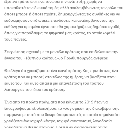
έξυπνο τρόπο ώστε να τονώσει την ανάπτυξη, χωρίς να
υποκαθιστά τον ιδιωτικό τομέα, αλλά αναλαμβάνοντας τον ρόλο του
όποτε μπορεί ή όποτε πρέπει, δημιουργώντας τις συνθήκες για να
ευδοκιμήσουν οι ιδιωτικές επενδύσεις και αναλαμβάνοντας την
ευθύνη για ορισμένα έργα που θα χαρακτήριζα ως δημόσια αγαθά,
όπως για παράδειγμα, το ψηφιακό μας κράτος, το οποίο ωφελεί
τους πάντες.
Σε ερώτηση σχετικά με το μοντέλο κράτους που επιδιώκει και την
έννοια του «έξυπνου κράτους», ο Πρωθυπουργός ανέφερε:
Θα έλεγα ότι χρειαζόμαστε ένα ικανό κράτος. Και, πρωτίστως, ένα
κράτος που να μπορεί, στο τέλος της ημέρας, να βασίζεται στον
εαυτό του. Και αυτό απαιτεί μια επανεξέταση του τρόπου
λειτουργίας του ίδιου του κράτους.
Ένα από τα πρώτα πράγματα που κάναμε το 2019 ήταν να
ξαναγράψουμε, εξ ολοκλήρου, το «λογισμικό» της διακυβέρνησης
σύμφωνα με αυτό που θεωρούσαμε σωστό, το οποίο σημαίνει ότι
χρειάζεσαι ένα ισχυρό κέντρο, ισχυρό συντονισμό, λογοδοσία,
χρειάζεται να θέτεις στόχους. Πρέπει να διασφαλίσεις ότι τα