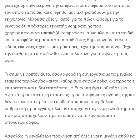
γιατί έχουμε αγγίξει μόνο την επιφάνεια όσον αφορά τον τρόπο με
τον οποίο τα παιδιά και οι έφηβοί μας αλληλεπιδρούν με την
τεχνολογία. Μιλούσα χθες γι’ αυτό, για το πώς νιώθουμε για το
γεγονός ότι πράκτορες τεχνητής νοημοσύνης που
χρησιμοποιούνται τακτικά (AI companions) συνομιλούν με τα παιδιά
και τους εφήβους μας και ότι τα παιδιά μας δημιουργούν τέτοιου
είδους εικονικές σχέσεις με πράκτορες τεχνητής νοημοσύνης. Έχω
την αίσθηση ότι αυτό δεν θα είναι πολύ καλό για την ψυχική τους
υγεία.
Τι σημαίνει λοιπόν αυτό, όσον αφορά τη συνεργασία με τις μεγάλες
εταιρείες τεχνολογίας και τον καθορισμό σαφών ορίων ως προς το τι
επιτρέπεται και τι δεν επιτρέπεται; Η Ευρώπη έχει υιοθετήσει μια
σχετικά προστατευτική στάση ως προς την ψηφιακή αγοράς της και
δεν πιστεύω ότι πρέπει να υιοθετήσουμε μια υπερβολικά
ρυθμιστική προσέγγιση, αλλά αν υπάρχουν συγκεκριμένα ζητήματα
που μας απασχολούν, πρέπει επίσης να το κάνουμε αυτό
απολύτως σαφές.
Ασφαλώς, η μεγαλύτερη πρόκληση απ’ όλες είναι η μεγάλη απώλεια