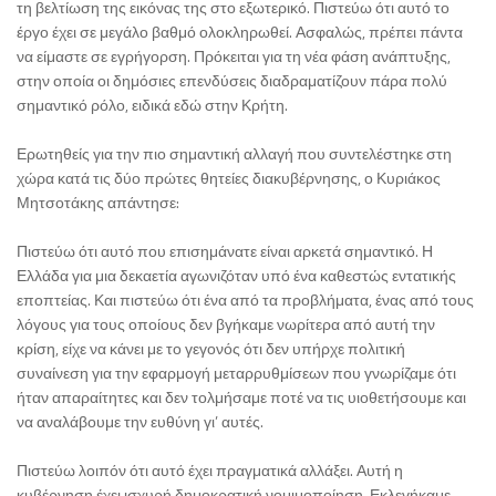
τη βελτίωση της εικόνας της στο εξωτερικό. Πιστεύω ότι αυτό το
έργο έχει σε μεγάλο βαθμό ολοκληρωθεί. Ασφαλώς, πρέπει πάντα
να είμαστε σε εγρήγορση. Πρόκειται για τη νέα φάση ανάπτυξης,
στην οποία οι δημόσιες επενδύσεις διαδραματίζουν πάρα πολύ
σημαντικό ρόλο, ειδικά εδώ στην Κρήτη.
Ερωτηθείς για την πιο σημαντική αλλαγή που συντελέστηκε στη
χώρα κατά τις δύο πρώτες θητείες διακυβέρνησης, ο Κυριάκος
Μητσοτάκης απάντησε:
Πιστεύω ότι αυτό που επισημάνατε είναι αρκετά σημαντικό. Η
Ελλάδα για μια δεκαετία αγωνιζόταν υπό ένα καθεστώς εντατικής
εποπτείας. Και πιστεύω ότι ένα από τα προβλήματα, ένας από τους
λόγους για τους οποίους δεν βγήκαμε νωρίτερα από αυτή την
κρίση, είχε να κάνει με το γεγονός ότι δεν υπήρχε πολιτική
συναίνεση για την εφαρμογή μεταρρυθμίσεων που γνωρίζαμε ότι
ήταν απαραίτητες και δεν τολμήσαμε ποτέ να τις υιοθετήσουμε και
να αναλάβουμε την ευθύνη γι’ αυτές.
Πιστεύω λοιπόν ότι αυτό έχει πραγματικά αλλάξει. Αυτή η
κυβέρνηση έχει ισχυρή δημοκρατική νομιμοποίηση. Εκλεγήκαμε