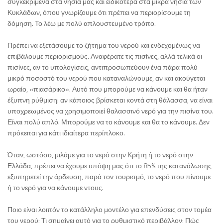
συγκεκριμένα στα νησιά μας και ειδικότερα στα μικρά νησιά των
Κυκλάδων, όπου γνωρίζουμε ότι πρέπει να περιορίσουμε τη
δόμηση. Το λέω με πολύ απλουστευμένο τρόπο.
Πρέπει να εξετάσουμε το ζήτημα του νερού και ενδεχομένως να
επιβάλουμε περιορισμούς. Αναφέρατε τις πισίνες, αλλά τελικά οι
πισίνες, αν το υπολογίσεις, αντιπροσωπεύουν ένα πάρα πολύ
μικρό ποσοστό του νερού που καταναλώνουμε, αν και ακούγεται
ωραίο, «πιασάρικο». Αυτό που μπορούμε να κάνουμε και θα ήταν
έξυπνη ρύθμιση: αν κάποιος βρίσκεται κοντά στη θάλασσα, να είναι
υποχρεωμένος να χρησιμοποιεί θαλασσινό νερό για την πισίνα του.
Είναι πολύ απλό. Μπορούμε να το κάνουμε και θα το κάνουμε. Δεν
πρόκειται για κάτι ιδιαίτερα περίπλοκο.
Όταν, ωστόσο, μιλάμε για το νερό στην Κρήτη ή το νερό στην
Ελλάδα, πρέπει να έχουμε υπόψη μας ότι το 85% της κατανάλωσης
εξυπηρετεί την άρδευση, παρά τον τουρισμό, το νερό που πίνουμε
ή το νερό για να κάνουμε ντους.
Ποιο είναι λοιπόν το κατάλληλο μοντέλο για επενδύσεις στον τομέα
του νερού; Τι σημαίνει αυτό για το ρυθμιστικό περιβάλλον; Πώς