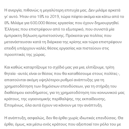
Η ανεργία, πιθανώς η μεγαλύτερη επιτυχία μας. Δεν μιλάμε αρκετά
γι’ αυτό. Ήταν στο 18% το 2019, τώρα πέφτει ακόμα και κάτω από το
8%. Μιλάμε για 600.000 θέσεις εργασίας που έχουν δημιουργηθεί.
Έλληνες που επιστρέφουν από το εξωτερικό, που συνιστά μία
έμπρακτη δήλωση εμπιστοσύνης. Πρόκειται για πολίτες που
μετανάστευσαν κατά τη διάρκεια της κρίσης και τώρα επιστρέφουν
επειδή υπάρχουν καλές θέσεις εργασίας και πιστεύουν στις
προοπτικές της χώρας.
Και καθώς καταρτίζουμε το σχέδιό μας για μια, ελπίζουμε, τρίτη
θητεία -αυτές είναι οι θέσεις που θα καταθέσουμε στους πολίτες-,
απαιτούνται ακόμη υψηλότεροι ρυθμοί ανάπτυξης για τη
χρηματοδότηση των δημόσιων επενδύσεων, για τη στήριξη του
διαθέσιμου εισοδήματος, για τη χρηματοδότηση του κοινωνικού μας
κράτους, της υγειονομικής περίθαλψης, της εκπαίδευσης.
Επομένως, όλα αυτά έχουν να κάνουν με την ανάπτυξη.
Η ανάπτυξη, ασφαλώς, δεν θα έρθει χωρίς ιδιωτικές επενδύσεις. Θα
έρθει, όμως, και μέσω ενός κράτους που αξιοποιεί τον ρόλο του με