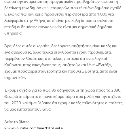
αφορά την αντιμετώπιση πραγματικών προβλημάτων, αφορά τη
βελτίωση των δημόσιων μεταφορών, που είναι ένα δημόσιο αγαθό.
Θέλω να πω, εάν έχεις προσθέσει περισσότερα από 1.000 νέα
λεωφορεία στην Αθήνα, αυτή είναι μια καλή δημόσια επένδυση,
επειδή οι δημόσιες συγκοινωνίες είναι μια σημαντική δημόσια
υπηρεσία.
Άρα, όλες αυτές οι ωραίες ιδεολογικές συζητήσεις είναι καλές και
ενδιαφέρουσες, αλλά τελικά οι άνθρωποι έχουν προβλήματα,
περιμένουν λύσεις και, στο τέλος, πιστεύω ότι είναι λογικοί.
Καθονται με τις οικογένειές τους, συζητούν και λένε: «Εντάξει,
έχουμε προσφέρει σταθερότητα και προβλεψιμότητα, αυτό είναι
σημαντικό».
Έχουμε σχέδιο για το πώς θα οδηγήσουμε τη χώρα προς το 2030.
Θεωρώ ότι είμαστε το μόνο κόμμα τώρα που μιλάει για την ατζέντα
του 2030, και είμαι βέβαιος ότι έχουμε καλές πιθανότητες οι πολίτες
να μας εμπιστευτούν ξανά.
Δείτε το βίντεο:
www.youtube.com/live/fxLnT8vLalI