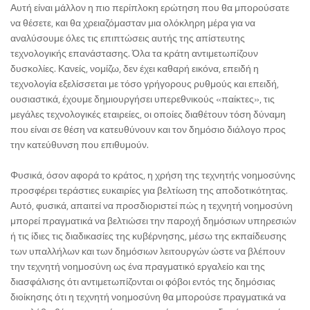
Αυτή είναι μάλλον η πιο περίπλοκη ερώτηση που θα μπορούσατε
να θέσετε, και θα χρειαζόμασταν μια ολόκληρη μέρα για να
αναλύσουμε όλες τις επιπτώσεις αυτής της απίστευτης
τεχνολογικής επανάστασης. Όλα τα κράτη αντιμετωπίζουν
δυσκολίες. Κανείς, νομίζω, δεν έχει καθαρή εικόνα, επειδή η
τεχνολογία εξελίσσεται με τόσο γρήγορους ρυθμούς και επειδή,
ουσιαστικά, έχουμε δημιουργήσει υπερεθνικούς «παίκτες», τις
μεγάλες τεχνολογικές εταιρείες, οι οποίες διαθέτουν τόση δύναμη
που είναι σε θέση να κατευθύνουν και τον δημόσιο διάλογο προς
την κατεύθυνση που επιθυμούν.
Φυσικά, όσον αφορά το κράτος, η χρήση της τεχνητής νοημοσύνης
προσφέρει τεράστιες ευκαιρίες για βελτίωση της αποδοτικότητας.
Αυτό, φυσικά, απαιτεί να προσδιοριστεί πώς η τεχνητή νοημοσύνη
μπορεί πραγματικά να βελτιώσει την παροχή δημόσιων υπηρεσιών
ή τις ίδιες τις διαδικασίες της κυβέρνησης, μέσω της εκπαίδευσης
των υπαλλήλων και των δημόσιων λειτουργών ώστε να βλέπουν
την τεχνητή νοημοσύνη ως ένα πραγματικό εργαλείο και της
διασφάλισης ότι αντιμετωπίζονται οι φόβοι εντός της δημόσιας
διοίκησης ότι η τεχνητή νοημοσύνη θα μπορούσε πραγματικά να