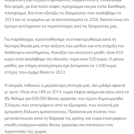
δύο φορές, με ένα πολύ σαφές πρόγραμμα και μια πολύ ξεκάθαρη
πλατφόρμα. Και όταν εξετάζω τις δεσμεύσεις που αναλάβαμε το
2023 και τις συγκρίνω με τα αποτελέσματα το 2026, διαπιστώνω ότι
έχουμε εκπληρώσει τις περισσότερες από τις δεσμεύσεις μας.
Για παράδειγμα, προσπαθήσαμε να επικεντρωθούμε κατά τη
δεύτερη θητεία μας στην αύξηση των μισθών και στη στήριξη του
διαθέσιμου εισοδήματος. Κοιτάξτε τον κατώτατο μισθό, ήταν 650
ευρώ όταν αναλάβαμε την εξουσία, τώρα είναι 920 ευρώ. Ο μέσος
μισθός για πλήρη απασχόληση έχει ξεπεράσει τα 1.500 ευρώ,
στόχος που είχαμε θέσει το 2023.
Η ανεργία, πιθανώς η μεγαλύτερη επιτυχία μας. Δεν μιλάμε αρκετά
γι’ αυτό. Ήταν στο 18% το 2019, τώρα πέφτει ακόμα και κάτω από το
8%. Μιλάμε για 600.000 θέσεις εργασίας που έχουν δημιουργηθεί.
Έλληνες που επιστρέφουν από το εξωτερικό, που συνιστά μία
έμπρακτη δήλωση εμπιστοσύνης. Πρόκειται για πολίτες που
μετανάστευσαν κατά τη διάρκεια της κρίσης και τώρα επιστρέφουν
επειδή υπάρχουν καλές θέσεις εργασίας και πιστεύουν στις
προοπτικές της χώρας.