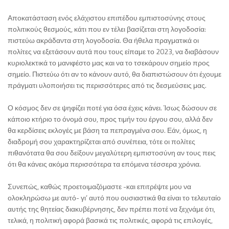
Αποκατάσταση ενός ελάχιστου επιπέδου εμπιστοσύνης στους
πολιτικούς θεσμούς, κάτι που εν τέλει βασίζεται στη λογοδοσία:
πιστεύω ακράδαντα στη λογοδοσία. Θα ήθελα πραγματικά οι
πολίτες να εξετάσουν αυτά που τους είπαμε το 2023, να διαβάσουν
κυριολεκτικά το μανιφέστο μας και να το τσεκάρουν σημείο προς
σημείο. Πιστεύω ότι αν το κάνουν αυτό, θα διαπιστώσουν ότι έχουμε
πράγματι υλοποιήσει τις περισσότερες από τις δεσμεύσεις μας.
Ο κόσμος δεν σε ψηφίζει ποτέ για όσα έχεις κάνει. Ίσως δώσουν σε
κάποιο κτήριο το όνομά σου, προς τιμήν του έργου σου, αλλά δεν
θα κερδίσεις εκλογές με βάση τα πεπραγμένα σου. Εάν, όμως, η
διαδρομή σου χαρακτηρίζεται από συνέπεια, τότε οι πολίτες
πιθανότατα θα σου δείξουν μεγαλύτερη εμπιστοσύνη αν τους πεις
ότι θα κάνεις ακόμα περισσότερα τα επόμενα τέσσερα χρόνια.
Συνεπώς, καθώς προετοιμαζόμαστε -και επιτρέψτε μου να
ολοκληρώσω με αυτό- γι’ αυτό που ουσιαστικά θα είναι το τελευταίο
αυτής της θητείας διακυβέρνησης, δεν πρέπει ποτέ να ξεχνάμε ότι,
τελικά, η πολιτική αφορά βασικά τις πολιτικές, αφορά τις επιλογές,