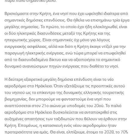
πάρα πολύ σημαντικό ρόλο.
Βρισκόμαστε στην Κρήτη, ένα νησί που έχει ωφεληθεί ιδιαίτερα από
σημαντικές δημόσιες επενδύσεις. Θα ήθελα να επισημάνω τρία έργα
μεγάλης σημασίας. Το πρώτο, το οποίο έχει ήδη ολοκληρωθεί, είναι
οι δύο ηλεκτρικές διασυνδέσεις μεταξύ της Κρήτης και της
ηπειρωτικής χώρας. Είναι σημαντικές όχι μόνο για λόγους
ενεργειακής ασφάλειας, αλλά και διότι η Κρήτη έκαιγε ντίζελ για την
παραγωγή ηλεκτρικής ενέργειας, ενώ τώρα μπορεί να επωφεληθεί
από το διασυνδεδεμένο δίκτυο και να αξιοποιήσει το σημαντικό
δυναμικό ανανεώσιμων πηγών ενέργειας που διαθέτει το νησί.
Η δεύτερη εξαιρετικά μεγάλη δημόσια επένδυση είναι το νέο
αεροδρόμιο στο Ηράκλειο. Όταν εξετάζουμε τις προοπτικές αυτού
του νησιού ως το επίκεντρο της δυναμικής ελληνικής τουριστικής
βιομηχανίας, δεν μπορούμε να φανταστούμε ένα νησί που
αναπτύσσεται στον 21ο αιώνα με υποδομές του 20ού. Το παλιό
αεροδρόμιο στο Ηράκλειο δυσκολεύεται να ανταποκριθεί στις
αυξημένες απαιτήσεις των ταξιδιωτών που θέλουν να έρθουν στην
Κρήτη. Επομένως, η κατασκευή ενός νέου αεροδρομίου ήταν
προτεραιότητα για εμάς. Θα είναι, ελπίζουμε, έτοιμο το 2028, το 70%