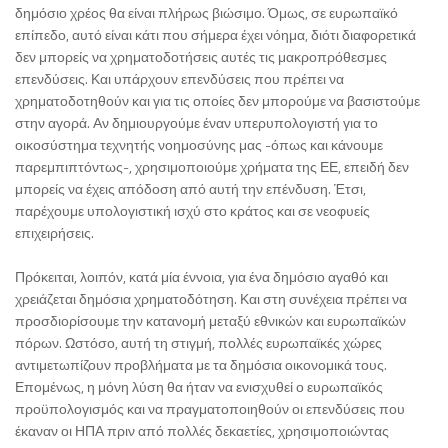
δημόσιο χρέος θα είναι πλήρως βιώσιμο. Όμως, σε ευρωπαϊκό
επίπεδο, αυτό είναι κάτι που σήμερα έχει νόημα, διότι διαφορετικά
δεν μπορείς να χρηματοδοτήσεις αυτές τις μακροπρόθεσμες
επενδύσεις. Και υπάρχουν επενδύσεις που πρέπει να
χρηματοδοτηθούν και για τις οποίες δεν μπορούμε να βασιστούμε
στην αγορά. Αν δημιουργούμε έναν υπερυπολογιστή για το
οικοσύστημα τεχνητής νοημοσύνης μας -όπως και κάνουμε
παρεμπιπτόντως-, χρησιμοποιούμε χρήματα της ΕΕ, επειδή δεν
μπορείς να έχεις απόδοση από αυτή την επένδυση. Έτσι,
παρέχουμε υπολογιστική ισχύ στο κράτος και σε νεοφυείς
επιχειρήσεις.
Πρόκειται, λοιπόν, κατά μία έννοια, για ένα δημόσιο αγαθό και
χρειάζεται δημόσια χρηματοδότηση. Και στη συνέχεια πρέπει να
προσδιορίσουμε την κατανομή μεταξύ εθνικών και ευρωπαϊκών
πόρων. Ωστόσο, αυτή τη στιγμή, πολλές ευρωπαϊκές χώρες
αντιμετωπίζουν προβλήματα με τα δημόσια οικονομικά τους.
Επομένως, η μόνη λύση θα ήταν να ενισχυθεί ο ευρωπαϊκός
προϋπολογισμός και να πραγματοποιηθούν οι επενδύσεις που
έκαναν οι ΗΠΑ πριν από πολλές δεκαετίες, χρησιμοποιώντας