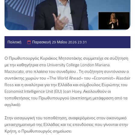
Πολιτική
Παρασκευή 29 Μαΐου 2026 23:31
Ο Πρωθυπουργός Κυριάκος Μητσοτάκης συμμετείχε σε συζήτηση
με την καθηγήτρια στο University College London Mariana
Mazzucato, στο πλαίσιο του συνεδρίου . Τη συζήτηση συντόνισαν ο
συντάκτης χωρών του «The World Ahead» του «Economist» Alasdair
Ross και η αναλύτρια για την Ελλάδα και σύμβουλος Ευρώπης του
Economist Intelligence Unit (EIU) Joan Hoey. Ακολουθούν οι
τοποθετήσεις του Πρωθυπουργού (ανεπίσημη μετάφραση από τα
αγγλικά):
Στην εισαγωγική του τοποθέτηση, αναφερόμενος στον οικονομικό
μετασχηματισμό της Ελλάδας και τις επενδύσεις που γίνονται στην
Κρήτη, ο Πρωθυπουργός σημείωσε: