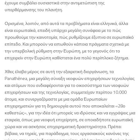
έχουμε συμβάλει ουσιαστικά στην αντιμετώπιση της
υπερθέρμανσης του πλανήτη.
Ορισμένα, λοιπόν, από αυτά τα προβλήματα είναι ελληνικά, άλλα
είναι ευρωπαϊκά, επειδή υπάρχει μεγάλη συνάφεια με το πώς
προωθούμε την καινοτομία, πώς ρυθμίζουμε έξυπνα σε ευρωπαϊκό
επίπεδο. Και μπορούν να ειπωθούν κάποια πράγματα σχετικά με
την υπερβολική ρύθμιση στην Ευρώπη, με το γεγονός ότι το
επιχειρείν στην Ευρώπη καθίσταται ένα πολύ περίπλοκο ζήτημα.
Χθες έλαβα μέρος σε αυτή την εξαιρετική διοργάνωση, τα
Panathēnea, μια μεγάλη σύναξη νεοφυών επιχειρήσεων τεχνολογίας
και ατόμων που ενδιαφέρονται για το οικοσύστημα των νεοφυών
επιχειρήσεων και της τεχνολογίας, συμμετείχαν περίπου 10.000
άτομα, και συνεργαζόμαστε με μια ομάδα Ευρωπαίων
επιχειρηματιών για τη δημιουργία αυτού που αποκαλείται «28ο
καθεστώς», για την ιδέα ότι μπορείς να ιδρύσεις και να εγγράψεις μια
εταιρεία, όπως μια νεοφυή επιχείρηση, σε οποιαδήποτε ευρωπαϊκή
χώρα και να ασκήσεις επιχειρηματική δραστηριότητα. Πρέπει
βέβαια, να τηρείς, για παράδειγμα, τους εργασιακούς κανόνες της