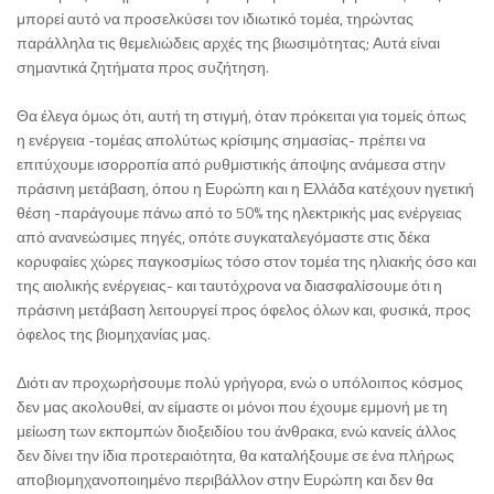
μπορεί αυτό να προσελκύσει τον ιδιωτικό τομέα, τηρώντας
παράλληλα τις θεμελιώδεις αρχές της βιωσιμότητας; Αυτά είναι
σημαντικά ζητήματα προς συζήτηση.
Θα έλεγα όμως ότι, αυτή τη στιγμή, όταν πρόκειται για τομείς όπως
η ενέργεια -τομέας απολύτως κρίσιμης σημασίας- πρέπει να
επιτύχουμε ισορροπία από ρυθμιστικής άποψης ανάμεσα στην
πράσινη μετάβαση, όπου η Ευρώπη και η Ελλάδα κατέχουν ηγετική
θέση -παράγουμε πάνω από το 50% της ηλεκτρικής μας ενέργειας
από ανανεώσιμες πηγές, οπότε συγκαταλεγόμαστε στις δέκα
κορυφαίες χώρες παγκοσμίως τόσο στον τομέα της ηλιακής όσο και
της αιολικής ενέργειας- και ταυτόχρονα να διασφαλίσουμε ότι η
πράσινη μετάβαση λειτουργεί προς όφελος όλων και, φυσικά, προς
όφελος της βιομηχανίας μας.
Διότι αν προχωρήσουμε πολύ γρήγορα, ενώ ο υπόλοιπος κόσμος
δεν μας ακολουθεί, αν είμαστε οι μόνοι που έχουμε εμμονή με τη
μείωση των εκπομπών διοξειδίου του άνθρακα, ενώ κανείς άλλος
δεν δίνει την ίδια προτεραιότητα, θα καταλήξουμε σε ένα πλήρως
αποβιομηχανοποιημένο περιβάλλον στην Ευρώπη και δεν θα