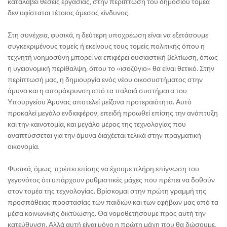
καταλάβει θέσεις εργασίας, στην περίπτωση του δημόσιου τομέα
δεν υφίσταται τέτοιος άμεσος κίνδυνος.
Στη συνέχεια, φυσικά, η δεύτερη υποχρέωση είναι να εξετάσουμε
συγκεκριμένους τομείς ή εκείνους τους τομείς πολιτικής όπου η
τεχνητή νοημοσύνη μπορεί να επιφέρει ουσιαστική βελτίωση, όπως
η υγειονομική περίθαλψη, όπου το «ισοζύγιο» θα είναι θετικό. Στην
περίπτωσή μας, η δημιουργία ενός νέου οικοσυστήματος στην
άμυνα και η απομάκρυνση από τα παλαιά συστήματα του
Υπουργείου Άμυνας αποτελεί μείζονα προτεραιότητα. Αυτό
προκαλεί μεγάλο ενδιαφέρον, επειδή προωθεί επίσης την ανάπτυξη
και την καινοτομία, και μεγάλο μέρος της τεχνολογίας που
αναπτύσσεται για την άμυνα διαχέεται τελικά στην πραγματική
οικονομία.
Φυσικά, όμως, πρέπει επίσης να έχουμε πλήρη επίγνωση του
γεγονότος ότι υπάρχουν ρυθμιστικές μάχες που πρέπει να δοθούν
στον τομέα της τεχνολογίας. Βρίσκομαι στην πρώτη γραμμή της
προσπάθειας προστασίας των παιδιών και των εφήβων μας από τα
μέσα κοινωνικής δικτύωσης. Θα νομοθετήσουμε προς αυτή την
κατεύθυνση. Αλλά αυτή είναι μόνο η πρώτη μάχη που θα δώσουμε,