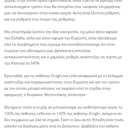
χώρας στην οποία δραστηριοποιείσαι, αλλά πρέπει να βρούμε έναν
απλοποιημένο τρόπο που θα επιτρέπει στις νεοφυείς επιχειρήσεις
μας να λειτουργούν στην ενιαία αγορά. Αυτή είναι έξυπνη ρύθμιση
και όχι ρύθμιση στο όνομα της ρύθμισης.
Θα υποστήριζα λοιπόν την ίδια νοοτροπία, όχι μόνο όσον αφορά
την Ελλάδα, αλλά και όσον αφορά την Ευρώπη, όταν εξετάζουμε
όλα τα προβλήματα που έχουμε και συνειδητοποιούμε ότι στον
πυρήνα των αδυναμιών μας βρίσκεται η απώλεια
ανταγωνιστικότητας και ο χαμηλός ρυθμός ανάπτυξης σε σχέση με
την Κίνα και τις ΗΠΑ.
Ερωτηθείς για τις εκθέσεις Draghi και Letta αναφορικά με το έλλειμμα
ανάπτυξης και παραγωγικότητας στην Ευρώπη και για τον τρόπο
με τον οποίο μπορεί κάποιος να περάσει από το σχέδιο στην
εφαρμογή, ο Κυριάκος Μητσοτάκης απάντησε:
Θα ήμουν πολύ ευτυχής αν μπορούσαμε να υιοθετήσουμε αύριο το
100% της έκθεσης Letta και το 100% της έκθεσης Draghi, ακόμα κι αν
δεν συμφωνώ με όλα τα σημεία. Γιατί το λέω αυτό; Επειδή είναι πολύ
εύκολο να διαλέγεις μόνο όσα σε βολεύουν. Διαβάζετε την έκθεση