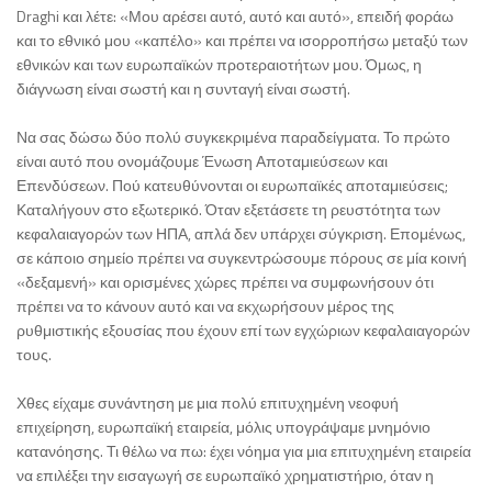
Draghi και λέτε: «Μου αρέσει αυτό, αυτό και αυτό», επειδή φοράω
και το εθνικό μου «καπέλο» και πρέπει να ισορροπήσω μεταξύ των
εθνικών και των ευρωπαϊκών προτεραιοτήτων μου. Όμως, η
διάγνωση είναι σωστή και η συνταγή είναι σωστή.
Να σας δώσω δύο πολύ συγκεκριμένα παραδείγματα. Το πρώτο
είναι αυτό που ονομάζουμε Ένωση Αποταμιεύσεων και
Επενδύσεων. Πού κατευθύνονται οι ευρωπαϊκές αποταμιεύσεις;
Καταλήγουν στο εξωτερικό. Όταν εξετάσετε τη ρευστότητα των
κεφαλαιαγορών των ΗΠΑ, απλά δεν υπάρχει σύγκριση. Επομένως,
σε κάποιο σημείο πρέπει να συγκεντρώσουμε πόρους σε μία κοινή
«δεξαμενή» και ορισμένες χώρες πρέπει να συμφωνήσουν ότι
πρέπει να το κάνουν αυτό και να εκχωρήσουν μέρος της
ρυθμιστικής εξουσίας που έχουν επί των εγχώριων κεφαλαιαγορών
τους.
Χθες είχαμε συνάντηση με μια πολύ επιτυχημένη νεοφυή
επιχείρηση, ευρωπαϊκή εταιρεία, μόλις υπογράψαμε μνημόνιο
κατανόησης. Τι θέλω να πω: έχει νόημα για μια επιτυχημένη εταιρεία
να επιλέξει την εισαγωγή σε ευρωπαϊκό χρηματιστήριο, όταν η