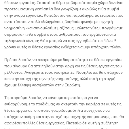
θέσεων εργασίας. Σε αυτό το θέμα φοβάμαι ότι καμία χώρα δεν είναι
προετοιμασμένη γιατί απλά δεν γνωρίζουμε ακριβώς τι θα συμβεί
στην αγορά εργασίας. Κοιτάζοντας για παράδειγμα τις εταιρείες που
αναπτύσσουν πολύ εξελιγμένους βοηθούς φωνής με τεχνητή
νοημοσύνη -και συνομιλούμε μαζί τους, μάλιστα χθες υπογράψαμε
συμφωνία- τι θα συμβεί στους ανθρώπους που εργάζονται στα
τηλεφωνικά κέντρα; Διότι μπορώ να σας εγγυηθώ ότι σε 3 έως 5
χρόνια αυτές οι θέσεις εργασίας ενδέχεται να μην υπάρχουν πλέον.
Πρέπει, λοιπόν, να σκεφτούμε με διορατικότητα τις θέσεις εργασίας
που σίγουρα θα απειληθούν στην αρχή και τις θέσεις εργασίας του
μέλλοντος. Αναφέρατε τους νοσηλευτές. Νοσηλευτές θα υπάρχουν
και στην εποχή της τεχνητής νοημοσύνης, αλλά αυτή τη στιγμή
έχουμε έλλειψη νοσηλευτών στην Ευρώπη.
Τι μπορούμε, λοιπόν, να κάνουμε περισσότερο για να
ενθαρρύνουμε τα παιδιά μας να σκεφτούν την καριέρα σε αυτές τις
θέσεις εργασίας, οι οποίες γνωρίζουμε ότι θα συνεχίσουν να
υπάρχουν ακόμη και στην εποχή της τεχνητής νοημοσύνης, που θα
αφαιρέσει πολλές θέσεις εργασίας; Πιστεύω ότι αυτή η συζήτηση