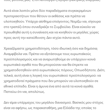
Αυτά είναι λοιπόν μόνο δύο παραδείγματα συγκεκριμένων
προτεραιοτήτων που θέτουν οι εκθέσεις και πρέπει να
υλοποιηθούν. Υπάρχει αίσθημα επείγοντος; Νομίζω ναι, σίγουρα
στο τραπέζι όπου συνεδριάζει το Συμβούλιο. Είναι εύκολο να
προωθηθεί αυτή η συναίνεση και να κινηθούν οι μεγάλες χώρες
προς αυτή την κατεύθυνση; Δεν ισχύει πάντα αυτό.
Χρειαζόμαστε χρηματοδότηση, τόσο ιδιωτική όσο και δημόσια;
Αναμφίβολα ναι. Πρέπει να εξετάσουμε τους ευρωπαϊκούς
προϋπολογισμούς και να αναρωτηθούμε αν υπάρχουν κοινά
ευρωπαϊκά αγαθά που θα μπορούσαν και θα έπρεπε να
χρηματοδοτηθούν από ευρωπαϊκούς πόρους; Οπωσδήποτε. Διότι,
τελικά, αυτή είναι η λογική του ευρωπαϊκού προϋπολογισμού: να
χρηματοδοτεί πράγματα που δεν μπορούν να υλοποιηθούν σε
εθνικό επίπεδο. Είναι η άμυνα ένα από αυτά τα κοινά αγαθά;
Πιστεύω ότι ναι, απολύτως.
Δεν είμαι υπέρμαχος του μεγάλου δανεισμού. Βασικός μου στόχος
είναι να αφήσω, ως παρακαταθήκη, μια Ελλάδα της οποίας το