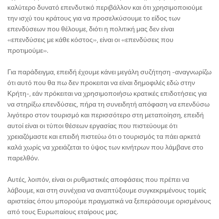
καλύτερο δυνατό επενδυτικό περιβάλλον και ότι χρησιμοποιούμε
την ισχύ του κράτους για να προσελκύσουμε το είδος των
επενδύσεων που θέλουμε, διότι η πολιτική μας δεν είναι
«επενδύσεις με κάθε κόστος», είναι οι «επενδύσεις που
προτιμούμε».
Για παράδειγμα, επειδή έχουμε κάνει μεγάλη συζήτηση -αναγνωρίζω
ότι αυτό που θα πω δεν προκειται να είναι δημοφιλές εδώ στην
Κρήτη-, εάν πρόκειται να χρησιμοποιήσω κρατικές επιδοτήσεις για
να στηρίξω επενδύσεις, πήρα τη συνειδητή απόφαση να επενδύσω
λιγότερο στον τουρισμό και περισσότερο στη μεταποίηση, επειδή
αυτοί είναι οι τύποι θέσεων εργασίας που πιστεύουμε ότι
χρειαζόμαστε και επειδή πιστεύω ότι ο τουρισμός τα πάει αρκετά
καλά χωρίς να χρειάζεται το ύψος των κινήτρων που λάμβανε στο
παρελθόν.
Αυτές, λοιπόν, είναι οι ρυθμιστικές αποφάσεις που πρέπει να
λάβουμε, και στη συνέχεια να αναπτύξουμε συγκεκριμένους τομείς
αριστείας όπου μπορούμε πραγματικά να ξεπεράσουμε ορισμένους
από τους Ευρωπαίους εταίρους μας.