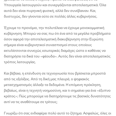
Υπουργεία λειτουργούν και συνεργάζονται αποτελεσματικά. Όλα
αυτά δεν είναι πυρηνική φυσική, αλλά δεν συνέβαιναν. Και,
δυστυχώς, δεν γίνονται ούτε σε πολλές άλλες κυβερνήσεις.
Έχουμε το προνόμιο, την πολυτέλεια να έχουμε μονοκομματική
κυβέρνηση. Μπορώ να σας πω ότι ένα από τα μεγάλα προβλήματα
όσον αφορά την αποτελεσματική διακυβέρνηση στην Ευρώπη
σήμερα είναι κυβερνητικοί συνασπισμοί στους οποίους
εκτυλίσσονται συνεχώς εσωτερικές διαμάχες ώστε ο καθένας να
διατηρήσει τα δικά του «φέουδα». Αυτός δεν είναι αποτελεσματικός
τρόπος λειτουργίας.
Και βέβαια, η επένδυση σε τεχνογνωσία που βρίσκεται μπροστά
από τις εξελίξεις. Από τη δική μας πλευρά, ο ψηφιακός
μετασχηματισμός άλλαξε τα δεδομένα. Η επόμενη πρόκληση,
βεβαίως, είναι η τεχνητή νοημοσύνη, και τι σημαίνει για ένα «έξυπνο
κράτος»; Πώς μπορούμε να διατηρήσουμε τις βασικές δυνατότητες
αντί να τις αναθέτουμε σε τρίτους;
Γνωρίζω ότι σας ενδιαφέρει πολύ αυτό το ζήτημα. Ασφαλώς, όλες οι