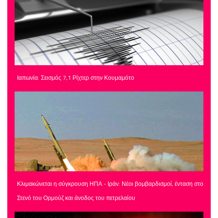
Ιαπωνία: Σεισμός 7,1 Ρίχτερ στην Κουμαμότο
Κλιμακώνεται η σύγκρουση ΗΠΑ - Ιράν: Νέοι βομβαρδισμοί, ένταση στο
Στενό του Ορμούζ και άνοδος του πετρελαίου