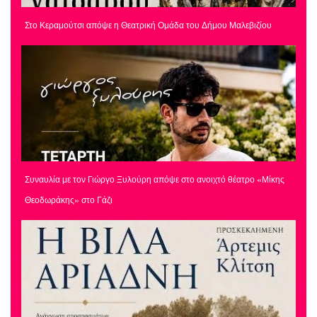
Στο Κεραμούτσι απόψε η Θεατρική Ομάδα του Δήμου Μαλεβιζίου
Συναυλία με τον Γιώργο Ξυλούρη απόψε στο ανοιχτό θέατρο «Μίκης
Θεοδωράκης» στο Γάζι