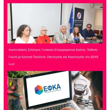
Αναπτυξιακός Σύλλογος Γυναικών Επιχειρηματιών Κρήτης. Έκθεση -
Γιορτή με Κρητικά Προϊόντα, Οικοτεχνίας και Χειροτεχνίας στο ΔΕΚΚ
(vid)