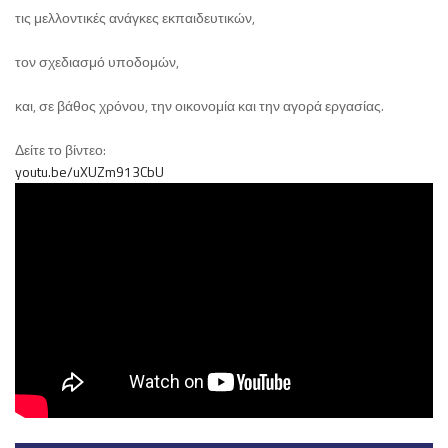
τις μελλοντικές ανάγκες εκπαιδευτικών,
τον σχεδιασμό υποδομών,
και, σε βάθος χρόνου, την οικονομία και την αγορά εργασίας.
Δείτε το βίντεο:
youtu.be/uXUZm913CbU