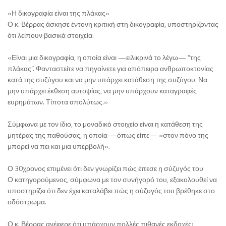
«Η δικογραφία είναι της πλάκας»
Ο κ. Βέρρας άσκησε έντονη κριτική στη δικογραφία, υποστηρίζοντας
ότι λείπουν βασικά στοιχεία:
«Είναι μια δικογραφία, η οποία είναι —ειλικρινά το λέγω— “της
πλάκας”. Φανταστείτε να πηγαίνετε για απόπειρα ανθρωποκτονίας
κατά της συζύγου και να μην υπάρχει κατάθεση της συζύγου. Να
μην υπάρχει έκθεση αυτοψίας, να μην υπάρχουν καταγραφές
ευρημάτων. Τίποτα απολύτως.»
Σύμφωνα με τον ίδιο, το μοναδικό στοιχείο είναι η κατάθεση της
μητέρας της παθούσας, η οποία —όπως είπε— «στον πόνο της
μπορεί να πει και μια υπερβολή».
Ο 30χρονος επιμένει ότι δεν γνωρίζει πώς έπεσε η σύζυγός του
Ο κατηγορούμενος, σύμφωνα με τον συνήγορό του, εξακολουθεί να
υποστηρίζει ότι δεν έχει καταλάβει πώς η σύζυγός του βρέθηκε στο
οδόστρωμα.
Ο κ. Βέρρας ανέφερε ότι υπάρχουν πολλές πιθανές εκδοχές: