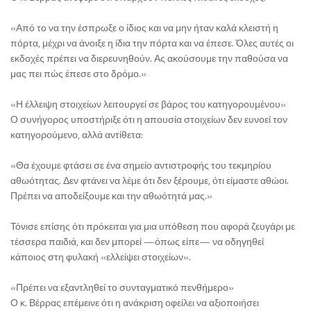
«Από το να την έσπρωξε ο ίδιος και να μην ήταν καλά κλειστή η
πόρτα, μέχρι να άνοιξε η ίδια την πόρτα και να έπεσε. Όλες αυτές οι
εκδοχές πρέπει να διερευνηθούν. Ας ακούσουμε την παθούσα να
μας πει πώς έπεσε στο δρόμο.»
«Η έλλειψη στοιχείων λειτουργεί σε βάρος του κατηγορουμένου»
Ο συνήγορος υποστήριξε ότι η απουσία στοιχείων δεν ευνοεί τον
κατηγορούμενο, αλλά αντίθετα:
«Θα έχουμε φτάσει σε ένα σημείο αντιστροφής του τεκμηρίου
αθωότητας. Δεν φτάνει να λέμε ότι δεν ξέρουμε, ότι είμαστε αθώοι.
Πρέπει να αποδείξουμε και την αθωότητά μας.»
Τόνισε επίσης ότι πρόκειται για μια υπόθεση που αφορά ζευγάρι με
τέσσερα παιδιά, και δεν μπορεί —όπως είπε— να οδηγηθεί
κάποιος στη φυλακή «ελλείψει στοιχείων».
«Πρέπει να εξαντληθεί το συνταγματικό πενθήμερο»
Ο κ. Βέρρας επέμεινε ότι η ανάκριση οφείλει να αξιοποιήσει