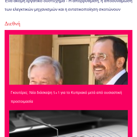
Ένα ακόμη εργατικό δυστύχημα - Η απορρύθμιση, η αποδυνάμωση
των ελεγκτικών μηχανισμών και η εντατικοποίηση σκοτώνουν
Διεθνή
Γκουτέρες: Νέα διάσκεψη 5+1 για το Κυπριακό μετά από ουσιαστική
προετοιμασία