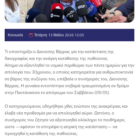
Κοινωνία
Τετάρτη 13 Μαΐου 2026 12:05
Τι υποστηρίζει ο Διονύσης Βέρρας για την κατάσταση της
δικογραφίας και την ανάγκη κατάθεσης της παθούσας
Αίτημα να εξαντληθεί το νομικό περιθώριο των πέντε ημερών για την
απολογία του 30χρονου, ο οποίος κατηγορείται για ανθρωποκτονία
σε βάρος της συζύγου του, υπέβαλε ο συνήγορός του, Διονύσης
Βέρρας. Η γυναίκα εντοπίστηκε σοβαρά τραυματισμένη σε δρόμο
στην Παντάνασσα το απόγευμα του Σαββάτου (09/05).
Ο κατηγορούμενος οδηγήθηκε χθές ενώπιον της ανακρίτριας και
έλαβε νέα προθεσμία για να απολογηθεί αύριο. Ωστόσο, ο
συνήγορός του ζήτησε να αξιοποιηθεί ολόκληρο το πενθήμερο,
ώστε —εφόσον το επιτρέψει η ιατρική της κατάσταση— να
προηγηθεί η κατάθεση της παθούσας.