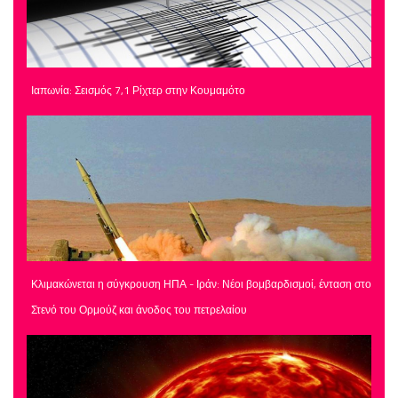
Ιαπωνία: Σεισμός 7,1 Ρίχτερ στην Κουμαμότο
Κλιμακώνεται η σύγκρουση ΗΠΑ - Ιράν: Νέοι βομβαρδισμοί, ένταση στο
Στενό του Ορμούζ και άνοδος του πετρελαίου