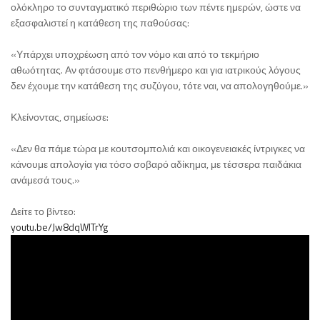
ολόκληρο το συνταγματικό περιθώριο των πέντε ημερών, ώστε να
εξασφαλιστεί η κατάθεση της παθούσας:
«Υπάρχει υποχρέωση από τον νόμο και από το τεκμήριο
αθωότητας. Αν φτάσουμε στο πενθήμερο και για ιατρικούς λόγους
δεν έχουμε την κατάθεση της συζύγου, τότε ναι, να απολογηθούμε.»
Κλείνοντας, σημείωσε:
«Δεν θα πάμε τώρα με κουτσομπολιά και οικογενειακές ίντριγκες να
κάνουμε απολογία για τόσο σοβαρό αδίκημα, με τέσσερα παιδάκια
ανάμεσά τους.»
Δείτε το βίντεο:
youtu.be/Jw8dqWlTrYg