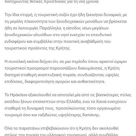
διατηρώντας θετικές προσδοκίες για τη νέα χρονιά.
Την ίδια στιγμή, η τουριστική σεζόν έχει ήδη ξεκινήσει δυναμικά, με
τη μεγάλη πλειονότητα των ξενοδοχειακών μονάδων να βρίσκεται
ήδη σε λειτουργία. Παράλληλα, η είσοδος νέων μεγάλων
ξενοδοχειακών αλυσίδων στο νησί ενισχύει το επενδυτικό
ενδιαφέρον και συμβάλλει στην ποιοτική αναβάθμιση του
τουριστικού προϊόντος της Κρήτης.
Η συνολική εικόνα δείχνει ότι, σε μια περίοδο όπου αρκετοί ώριμοι
τουριστικοί προορισμοί παρουσιάζουν διακυμάνσεις, η Κρήτη
διατηρεί σταθερή αναπτυξιακή πορεία, συνδυάζοντας υψηλές
επιδόσεις, διαφοροποίηση αγορών και ανθεκτικότητα.
Το Ηράκλειο εξακολουθεί να αποτελεί μία από τις βασικότερες πύλες
εισόδου ξένων επισκεπτών στην Ελλάδα, ενώ τα Χανιά ενισχύουν
σταθερά τη δυναμική τους, προσελκύοντας τόσο οργανωμένο
τουρισμό όσο και ταξιδιώτες υψηλότερης δαπάνης.
Όλα τα παραπάνω επιβεβαιώνουν ότι η Κρήτη δεν ακολουθεί
απλώς την πορεία του ελληνικού τουρισμού, αλλά συμβάλλει