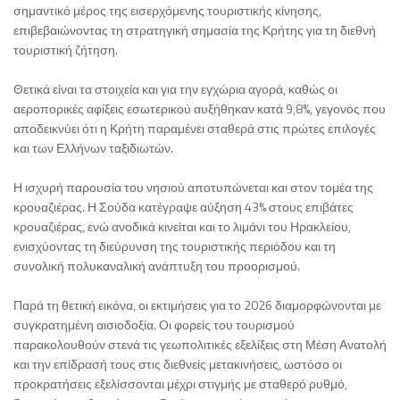
σημαντικό μέρος της εισερχόμενης τουριστικής κίνησης,
επιβεβαιώνοντας τη στρατηγική σημασία της Κρήτης για τη διεθνή
τουριστική ζήτηση.
Θετικά είναι τα στοιχεία και για την εγχώρια αγορά, καθώς οι
αεροπορικές αφίξεις εσωτερικού αυξήθηκαν κατά 9,8%, γεγονός που
αποδεικνύει ότι η Κρήτη παραμένει σταθερά στις πρώτες επιλογές
και των Ελλήνων ταξιδιωτών.
Η ισχυρή παρουσία του νησιού αποτυπώνεται και στον τομέα της
κρουαζιέρας. Η Σούδα κατέγραψε αύξηση 43% στους επιβάτες
κρουαζιέρας, ενώ ανοδικά κινείται και το λιμάνι του Ηρακλείου,
ενισχύοντας τη διεύρυνση της τουριστικής περιόδου και τη
συνολική πολυκαναλική ανάπτυξη του προορισμού.
Παρά τη θετική εικόνα, οι εκτιμήσεις για το 2026 διαμορφώνονται με
συγκρατημένη αισιοδοξία. Οι φορείς του τουρισμού
παρακολουθούν στενά τις γεωπολιτικές εξελίξεις στη Μέση Ανατολή
και την επίδρασή τους στις διεθνείς μετακινήσεις, ωστόσο οι
προκρατήσεις εξελίσσονται μέχρι στιγμής με σταθερό ρυθμό,