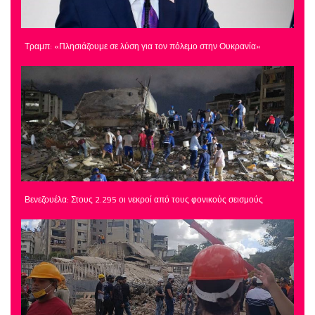
Τραμπ: «Πλησιάζουμε σε λύση για τον πόλεμο στην Ουκρανία»
Βενεζουέλα: Στους 2.295 οι νεκροί από τους φονικούς σεισμούς