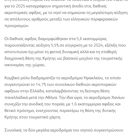
για το 2025 καταγράφουν σημαντική άνοδο στις διεθνείς
αεροπορικές αφίξεις, με το νησί να σημειώνει τη μεγαλύτερη αύξηση
σε απόλυτους αριθμούς μεταξύ των ελληνικών περιφερειακών
προορισμών.
Οι διεθνείς αφίξεις διαμορφώθηκαν στα 5,6 εκατομμύρια,
παρουσιάζοντας αύξηση 5,5% σε σύγκριση με το 2024, εξέλιξη που
αποτυπώνει όχι μόνο τη φετινή δυναμική αλλά και τη σταθερή
διαχρονική θέση της Κρήτης ως βασικού μοχλού της τουριστικής
οικονομίας της χώρας.
Κομβικό ρόλο διαδραματίζει το αεροδρόμιο Ηρακλείου, το οποίο
συγκεντρώνει το 14,7% των συνολικών διεθνών αεροπορικών
αφίξεων στην Ελλάδα, καταλαμβάνοντας τη δεύτερη θέση
πανελλαδικά μετά την Αθήνα. Την ίδια ώρα, το αεροδρόμιο Χανίων
συνεχίζει την ανοδική του πορεία, με 1,6 εκατομμύρια αφίξεις και
θετικό πρόσημο, ενισχύοντας περαιτέρω τη θέση της δυτικής
Κρήτης στον τουριστικό χάρτη.
Συνολικά, τα δύο μεγάλα αεροδρόμια του νησιού συγκεντρώνουν