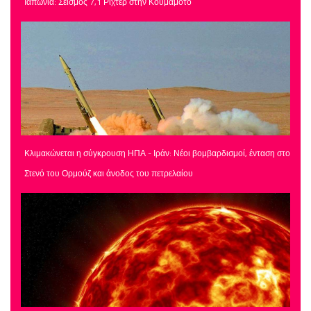
Ιαπωνία: Σεισμός 7,1 Ρίχτερ στην Κουμαμότο
Κλιμακώνεται η σύγκρουση ΗΠΑ - Ιράν: Νέοι βομβαρδισμοί, ένταση στο
Στενό του Ορμούζ και άνοδος του πετρελαίου