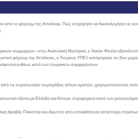
πό το φόρουμ της Αττάλειας. Πώς επιχείρησε να δικαιολογήσει τις κιν
.
θρικών συμμαχιών» στην Ανατολική Μεσόγειο, ο Χακάν Φιντάν εξαπέλυσε
ματικό φόρουμ της Αττάλειας, ο Τούρκος ΥΠΕΞ κατηγόρησε τις δύο χώρες
τρέφονται ευθέως κατά των τουρκικών συμφερόντων.
ας από τις στρατιωτικές συμπράξεις άλλων κρατών, χρησιμοποιώντας σκλ
τρατιωτικό άξονα με Ελλάδα και Κύπρο, στρεφόμενο κατά των μουσουλμα
ική Αραβία, Πακιστάν και Αίγυπτο από οποιαδήποτε αντίστοιχη στρατιω