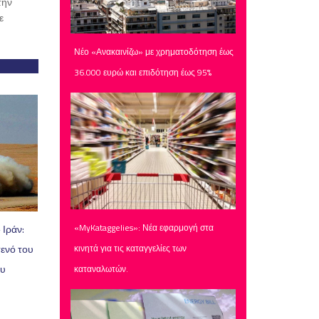
την
ε
Νέο «Ανακαινίζω» με χρηματοδότηση έως
36.000 ευρώ και επιδότηση έως 95%
«MyKataggelies»: Νέα εφαρμογή στα
 Ιράν:
τενό του
κινητά για τις καταγγελίες των
ου
καταναλωτών.