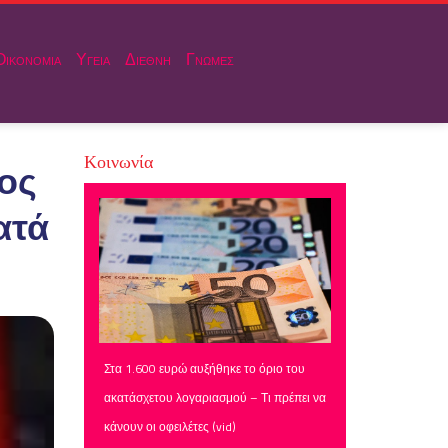
Οικονομια
Υγεια
Διεθνη
Γνωμες
Κοινωνία
ος
ατά
Στα 1.600 ευρώ αυξήθηκε το όριο του
ακατάσχετου λογαριασμού – Τι πρέπει να
κάνουν οι οφειλέτες (vid)