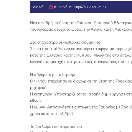
Διεθνή
Κυριακή 19 Απριλίου 2026 21:16
Νέα σφοδρή επίθεση του Τούρκου Υπουργού Εξωτερικών α
της Άγκυρας στοχοποιώντας την Αθήνα και τη Λευκωσία
Στο στόχαστρο οι «εχθρικές συμμαχίες»
Σε μια προσπάθεια να επαναφέρει το αφήγημα περί «εχ
κατά της Ελλάδας και της Κύπρου. Μιλώντας στο διπλω
ενεργή συμμετοχή σε στρατιωτικές συνεργασίες που σ
Η σύγκριση με το Ισραήλ
Ο Φιντάν επιχείρησε να διαχωρίσει τη θέση της Τουρκί
ρητορική:
Η κατηγορία: Υποστήριξε ότι το Ισραήλ δημιούργησε σ
εθνών.
Η άμυνα: Αποσύνδεσε τις επαφές της Τουρκίας με Σαουδ
χροιά κατά του Τελ Αβίβ.
Το διπλωματικό παρασκήνιο