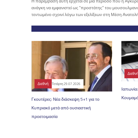
Η παρέμβαση αυτή έρχεται σε μια περίοδο που η Άγκυρα
ανάγκη να εμφανιστεί ως "προστάτης" του μουσουλμανι
τεντωμένο σχοινί λόγω των εξελίξεων στη Μέση Ανατολή
Διεθν
Διεθνή
Τετάρτη 29.07.2026
Ιαπωνία:
Κουμαμ
Γκουτέρες: Νέα διάσκεψη 5+1 για το
Κυπριακό μετά από ουσιαστική
προετοιμασία