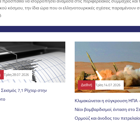
 προσπαθεί να ισορροπήσει ανάμεσα στις περιφερειακές συμμαχίες και 
κού κόσμου, την ίδια ώρα που οι ελληνοτουρκικές σχέσεις παραμένουν σ
.
ή
Τρίτη 28.07.2026
Διεθνή
Τρίτη 14.07.2026
 Σεισμός 7,1 Ρίχτερ στην
ότο
Κλιμακώνεται η σύγκρουση ΗΠΑ -
Νέοι βομβαρδισμοί, ένταση στο Σ
Ορμούζ και άνοδος του πετρελαί