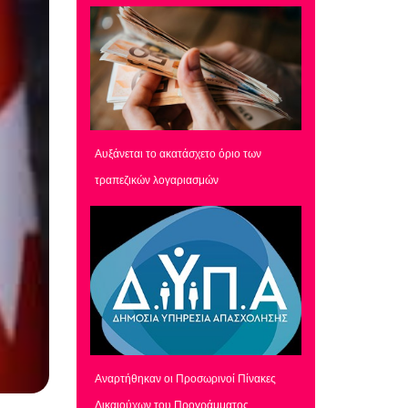
Αυξάνεται το ακατάσχετο όριο των
τραπεζικών λογαριασμών
Αναρτήθηκαν οι Προσωρινοί Πίνακες
Δικαιούχων του Προγράμματος