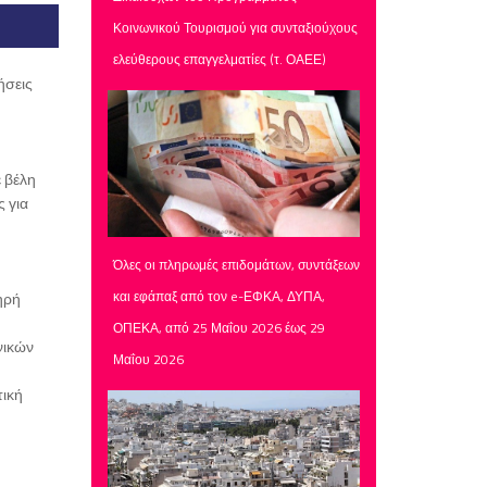
Κοινωνικού Τουρισμού για συνταξιούχους
ελεύθερους επαγγελματίες (τ. ΟΑΕΕ)
ήσεις
 βέλη
 για
Όλες οι πληρωμές επιδομάτων, συντάξεων
και εφάπαξ από τον e-ΕΦΚΑ, ΔΥΠΑ,
ηρή
ΟΠΕΚΑ, από 25 Μαΐου 2026 έως 29
νικών
Μαΐου 2026
τική