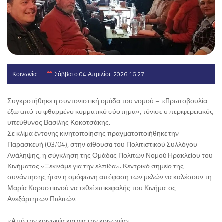
Κοινωνία
Σάββατο 04 Απριλίου 2026 16:27
Συγκροτήθηκε η συντονιστική ομάδα του νομού – «Πρωτοβουλία
έξω από το φθαρμένο κομματικό σύστημα», τόνισε ο περιφερειακός
υπεύθυνος Βασίλης Κοκοτσάκης.
Σε κλίμα έντονης κινητοποίησης πραγματοποιήθηκε την
Παρασκευή (03/04), στην αίθουσα του Πολιτιστικού Συλλόγου
Ανάληψης, η σύγκληση της Ομάδας Πολιτών Νομού Ηρακλείου του
Κινήματος «Ξεκινάμε για την ελπίδα». Κεντρικό σημείο της
συνάντησης ήταν η ομόφωνη απόφαση των μελών να καλέσουν τη
Μαρία Καρυστιανού να τεθεί επικεφαλής του Κινήματος
Ανεξάρτητων Πολιτών.
«Από την κοινωνία και για την κοινωνία»