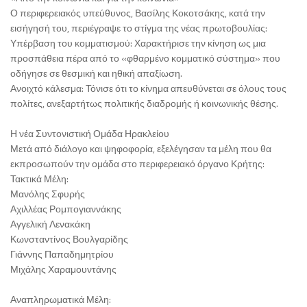
Ο περιφερειακός υπεύθυνος, Βασίλης Κοκοτσάκης, κατά την
εισήγησή του, περιέγραψε το στίγμα της νέας πρωτοβουλίας:
Υπέρβαση του κομματισμού: Χαρακτήρισε την κίνηση ως μια
προσπάθεια πέρα από το «φθαρμένο κομματικό σύστημα» που
οδήγησε σε θεσμική και ηθική απαξίωση.
Ανοιχτό κάλεσμα: Τόνισε ότι το κίνημα απευθύνεται σε όλους τους
πολίτες, ανεξαρτήτως πολιτικής διαδρομής ή κοινωνικής θέσης.
Η νέα Συντονιστική Ομάδα Ηρακλείου
Μετά από διάλογο και ψηφοφορία, εξελέγησαν τα μέλη που θα
εκπροσωπούν την ομάδα στο περιφερειακό όργανο Κρήτης:
Τακτικά Μέλη:
Μανόλης Σφυρής
Αχιλλέας Ρομπογιαννάκης
Αγγελική Λενακάκη
Κωνσταντίνος Βουλγαρίδης
Γιάννης Παπαδημητρίου
Μιχάλης Χαραμουντάνης
Αναπληρωματικά Μέλη: