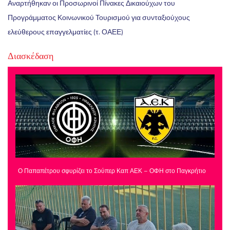
Αναρτήθηκαν οι Προσωρινοί Πίνακες Δικαιούχων του
Προγράμματος Κοινωνικού Τουρισμού για συνταξιούχους
ελεύθερους επαγγελματίες (τ. ΟΑΕΕ)
Διασκέδαση
Ο Παπαπέτρου σφυρίζει το Σούπερ Καπ ΑΕΚ – ΟΦΗ στο Παγκρήτιο