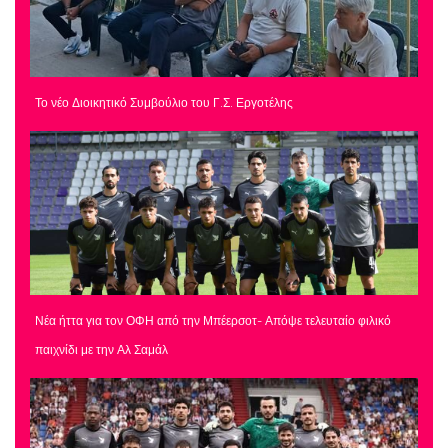
Το νέο Διοικητικό Συμβούλιο του Γ.Σ. Εργοτέλης
Νέα ήττα για τον ΟΦΗ από την Μπέερσοτ- Απόψε τελευταίο φιλικό
παιχνίδι με την Αλ Σαμάλ