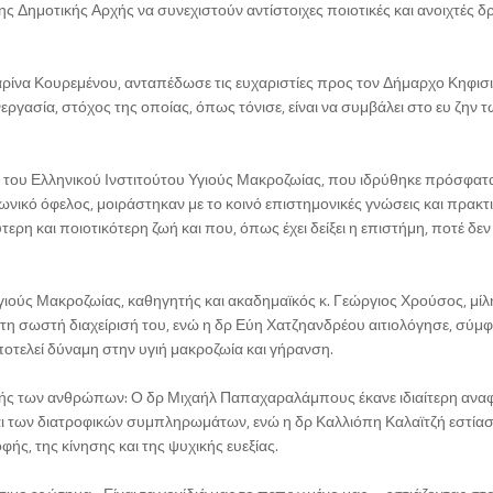
 Δημοτικής Αρχής να συνεχιστούν αντίστοιχες ποιοτικές και ανοιχτές δ
ίνα Κουρεμένου, ανταπέδωσε τις ευχαριστίες προς τον Δήμαρχο Κηφισι
ργασία, στόχος της οποίας, όπως τόνισε, είναι να συμβάλει στο ευ ζην 
λη του Ελληνικού Ινστιτούτου Υγιούς Μακροζωίας, που ιδρύθηκε πρόσφατα
νικό όφελος, μοιράστηκαν με το κοινό επιστημονικές γνώσεις και πρακτι
ερη και ποιοτικότερη ζωή και που, όπως έχει δείξει η επιστήμη, ποτέ δεν 
γιούς Μακροζωίας, καθηγητής και ακαδημαϊκός κ. Γεώργιος Χρούσος, μίλ
ι τη σωστή διαχείρισή του, ενώ η δρ Εύη Χατζηανδρέου αιτιολόγησε, σύμ
αποτελεί δύναμη στην υγιή μακροζωία και γήρανση.
ζωής των ανθρώπων: Ο δρ Μιχαήλ Παπαχαραλάμπους έκανε ιδιαίτερη ανα
ι των διατροφικών συμπληρωμάτων, ενώ η δρ Καλλιόπη Καλαϊτζή εστίασ
ς, της κίνησης και της ψυχικής ευεξίας.