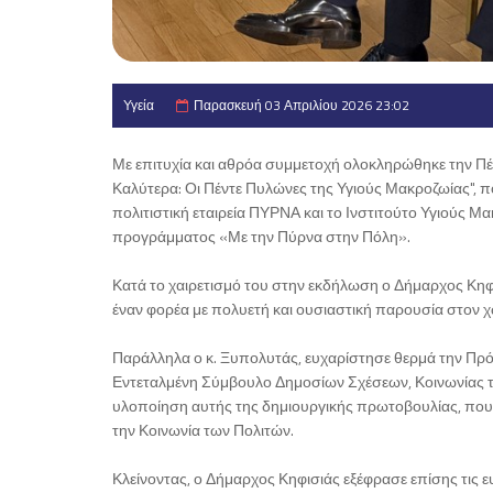
Υγεία
Παρασκευή 03 Απριλίου 2026 23:02
Με επιτυχία και αθρόα συμμετοχή ολοκληρώθηκε την Πέ
Καλύτερα: Οι Πέντε Πυλώνες της Υγιούς Μακροζωίας", 
πολιτιστική εταιρεία ΠΥΡΝΑ και το Ινστιτούτο Υγιούς Μ
προγράμματος «Με την Πύρνα στην Πόλη».
Κατά το χαιρετισμό του στην εκδήλωση ο Δήμαρχος Κηφ
έναν φορέα με πολυετή και ουσιαστική παρουσία στον χ
Παράλληλα ο κ. Ξυπολυτάς, ευχαρίστησε θερμά την Πρό
Εντεταλμένη Σύμβουλο Δημοσίων Σχέσεων, Κοινωνίας τ
υλοποίηση αυτής της δημιουργικής πρωτοβουλίας, που φι
την Κοινωνία των Πολιτών.
Κλείνοντας, ο Δήμαρχος Κηφισιάς εξέφρασε επίσης τις 