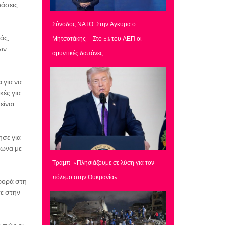
ράσεις
Σύνοδος ΝΑΤΟ: Στην Άγκυρα ο
άς,
Μητσοτάκης – Στο 5% του ΑΕΠ οι
των
αμυντικές δαπάνες
 για να
κές για
είναι
ησε για
φωνα με
Τραμπ: «Πλησιάζουμε σε λύση για τον
πόλεμο στην Ουκρανία»
φορά στη
ε στην