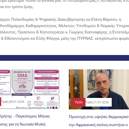
ιμο ερώτημα «Είναι τα γονίδιά μας το πεπρωμένο μας;», εστιάζοντας στ
αι τον τρόπο ζωής.
μαρχος Πολεοδομίας & Ψηφιακής Διακυβέρνησης κα Ελένη Βάρσου, η
 Αντιδήμαρχος Καθημερινότητας, Μελετών, Υποδομών & Νομικής Υπηρεσ
άλλοντος, Πρασίνου & Κηποτεχνίςας κ. Γιώργος Κασναφέρης, η Εντεταλμ
 & Εθελοντισμού κα Έλλη Φλέγγα, μέλη της ΠΥΡΝΑΣ, εκπρόσωποι φορέ
Υγεία
Τρίτη 28.07.2026
Τρίτη 21.07.2026
Κρήτης - Παγκόσμιος Μήνας
Προσοχή στις υψηλές θερμοκρασί
σης για τη Νωτιαία Μυϊκή
την Αφρικανική σκόνη συστήνει ο