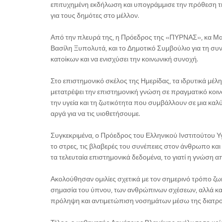
επιτυχημένη εκδήλωση και υπογράμμισε την πρόθεση της
για τους δημότες στο μέλλον.
Από την πλευρά της, η Πρόεδρος της «ΠΥΡΝΑΣ», κα Μαρ
Βασίλη Ξυπολυτά, και το Δημοτικό Συμβούλιο για τη συνε
κατοίκων και να ενισχύσει την κοινωνική συνοχή.
Στο επιστημονικό σκέλος της Ημερίδας, τα ιδρυτικά μέ
μετατρέψει την επιστημονική γνώση σε πραγματικό κοινω
την υγεία και τη ζωτικότητα που συμβάλλουν σε μια καλύτ
αργά για να τις υιοθετήσουμε.
Συγκεκριμένα, ο Πρόεδρος του Ελληνικού Ινστιτούτου Υ
το στρες, τις βλαβερές του συνέπειες στον άνθρωπο κα
τα τελευταία επιστημονικά δεδομένα, το γιατί η γνώση 
Ακολούθησαν ομιλίες σχετικά με τον σημερινό τρόπο 
σημασία του ύπνου, των ανθρώπινων σχέσεων, αλλά κα
πρόληψη και αντιμετώπιση νοσημάτων μέσω της διατροφή