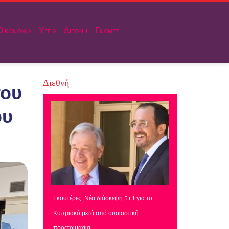
Οικονομια
Υγεια
Διεθνη
Γνωμες
Διεθνή
του
ου
Γκουτέρες: Νέα διάσκεψη 5+1 για το
Κυπριακό μετά από ουσιαστική
προετοιμασία