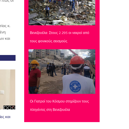
ο πώς οι
ίας κ.
ένη
Βενεζουέλα: Στους 2.295 οι νεκροί από
ων και
τους φονικούς σεισμούς
Οι Γιατροί του Κόσμου στηρίζουν τους
πληγέντες στη Βενεζουέλα
ες και