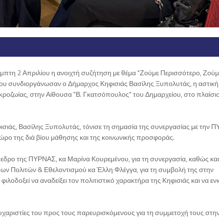
μπτη 2 Απριλίου η ανοιχτή συζήτηση με θέμα "Ζούμε Περισσότερο, Ζούμ
που συνδιοργάνωσαν ο Δήμαρχος Κηφισιάς Βασίλης Ξυπολυτάς, η αστική
ακροζωίας, στην Αίθουσα "Β. Γκατσόπουλος" του Δημαρχείου, στο πλαίσι
ισιάς, Βασίλης Ξυπολυτάς, τόνισε τη σημασία της συνεργασίας με την 
ώρο της διά βίου μάθησης και της κοινωνικής προσφοράς.
εδρο της ΠΥΡΝΑΣ, κα Μαρίνα Κουρεμένου, για τη συνεργασία, καθώς και
ων Πολιτών & Εθελοντισμού κα Έλλη Φλέγγα, για τη συμβολή της στην
λοδοξεί να αναδείξει τον πολιτιστικό χαρακτήρα της Κηφισιάς και να εν
ευχαριστίες του προς τους παρευρισκόμενους για τη συμμετοχή τους στη