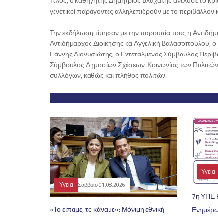
Τέλος, ο καθηγητής Δημήτριος Βλαχάκης ανέλυσε το κρίσ
γενετικοί παράγοντες αλληλεπιδρούν με το περιβάλλον κ
Την εκδήλωση τίμησαν με την παρουσία τους η Αντιδή
Αντιδήμαρχος Διοίκησης κα Αγγελική Βαλασοπούλου, ο
Γιάννης Διονυσιώτης, ο Εντεταλμένος Σύμβουλος Περιβ
Σύμβουλος Δημοσίων Σχέσεων, Κοινωνίας των Πολιτών
συλλόγων, καθώς και πλήθος πολιτών.
Υγεία
Υγεία
Σάββατο 01.08.2026
7η ΥΠΕ 
«Το είπαμε, το κάναμε»: Μόνιμη εθνική
Ενημέρω