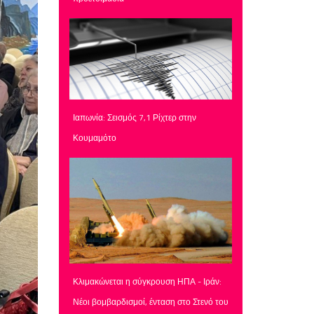
Ιαπωνία: Σεισμός 7,1 Ρίχτερ στην
Κουμαμότο
Κλιμακώνεται η σύγκρουση ΗΠΑ - Ιράν:
Νέοι βομβαρδισμοί, ένταση στο Στενό του