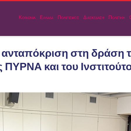
Κοινωνια
Ελλαδα
Πολιτισμος
Διασκεδαση
Πολιτικη
ι ανταπόκριση στη δράση 
 ΠΥΡΝΑ και του Ινστιτούτ