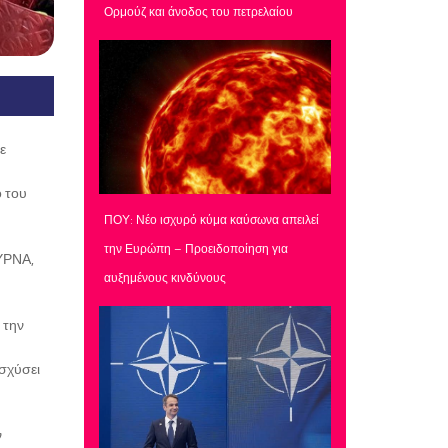
Ορμούζ και άνοδος του πετρελαίου
ε
ο του
ΠΟΥ: Νέο ισχυρό κύμα καύσωνα απειλεί
την Ευρώπη – Προειδοποίηση για
ΠΥΡΝΑ,
αυξημένους κινδύνους
 την
ισχύσει
ν