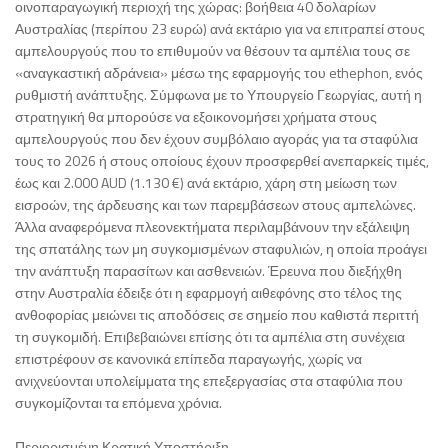
οινοπαραγωγική περιοχή της χώρας: βοήθεια 40 δολαρίων
Αυστραλίας (περίπου 23 ευρώ) ανά εκτάριο για να επιτραπεί στους
αμπελουργούς που το επιθυμούν να θέσουν τα αμπέλια τους σε
«αναγκαστική αδράνεια» μέσω της εφαρμογής του ethephon, ενός
ρυθμιστή ανάπτυξης. Σύμφωνα με το Υπουργείο Γεωργίας, αυτή η
στρατηγική θα μπορούσε να εξοικονομήσει χρήματα στους
αμπελουργούς που δεν έχουν συμβόλαιο αγοράς για τα σταφύλια
τους το 2026 ή στους οποίους έχουν προσφερθεί ανεπαρκείς τιμές,
έως και 2.000 AUD (1.130 €) ανά εκτάριο, χάρη στη μείωση των
εισροών, της άρδευσης και των παρεμβάσεων στους αμπελώνες.
Άλλα αναφερόμενα πλεονεκτήματα περιλαμβάνουν την εξάλειψη
της σπατάλης των μη συγκομισμένων σταφυλιών, η οποία προάγει
την ανάπτυξη παρασίτων και ασθενειών. Έρευνα που διεξήχθη
στην Αυστραλία έδειξε ότι η εφαρμογή αιθεφόνης στο τέλος της
ανθοφορίας μειώνει τις αποδόσεις σε σημείο που καθιστά περιττή
τη συγκομιδή. Επιβεβαιώνει επίσης ότι τα αμπέλια στη συνέχεια
επιστρέφουν σε κανονικά επίπεδα παραγωγής, χωρίς να
ανιχνεύονται υπολείμματα της επεξεργασίας στα σταφύλια που
συγκομίζονται τα επόμενα χρόνια.
Περιορισμένη Κρατική Υποστήριξη