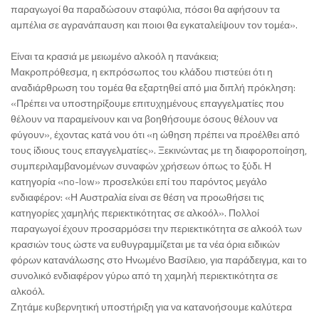
παραγωγοί θα παραδώσουν σταφύλια, πόσοι θα αφήσουν τα
αμπέλια σε αγρανάπαυση και ποιοι θα εγκαταλείψουν τον τομέα».
Είναι τα κρασιά με μειωμένο αλκοόλ η πανάκεια;
Μακροπρόθεσμα, η εκπρόσωπος του κλάδου πιστεύει ότι η
αναδιάρθρωση του τομέα θα εξαρτηθεί από μια διπλή πρόκληση:
«Πρέπει να υποστηρίξουμε επιτυχημένους επαγγελματίες που
θέλουν να παραμείνουν και να βοηθήσουμε όσους θέλουν να
φύγουν», έχοντας κατά νου ότι «η ώθηση πρέπει να προέλθει από
τους ίδιους τους επαγγελματίες». Ξεκινώντας με τη διαφοροποίηση,
συμπεριλαμβανομένων συναφών χρήσεων όπως το ξύδι. Η
κατηγορία «no-low» προσελκύει επί του παρόντος μεγάλο
ενδιαφέρον: «Η Αυστραλία είναι σε θέση να προωθήσει τις
κατηγορίες χαμηλής περιεκτικότητας σε αλκοόλ». Πολλοί
παραγωγοί έχουν προσαρμόσει την περιεκτικότητα σε αλκοόλ των
κρασιών τους ώστε να ευθυγραμμίζεται με τα νέα όρια ειδικών
φόρων κατανάλωσης στο Ηνωμένο Βασίλειο, για παράδειγμα, και το
συνολικό ενδιαφέρον γύρω από τη χαμηλή περιεκτικότητα σε
αλκοόλ.
Ζητάμε κυβερνητική υποστήριξη για να κατανοήσουμε καλύτερα