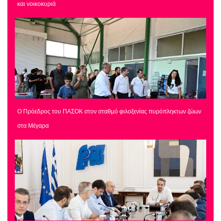
και νοικοκυριά
Ο Πρόεδρος του ΠΑΣΟΚ στον σταθμό φιλοξενίας πυρόπληκτων ζώων
στα Μέγαρα