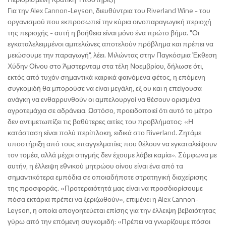
Για την Alex Cannon-Leyson, διευθύντρια του Riverland Wine - του
οργανισμού που εκπροσωπεί την κύρια οινοπαραγωγική περιοχή
της περιοχής - αυτή η βοήθεια είναι μόνο ένα πρώτο βήμα. "Οι
εγκαταλελειμμένοι αμπελώνες αποτελούν πρόβλημα και πρέπει να
μειώσουμε την παραγωγή", λέει. Μιλώντας στην Παγκόσμια Έκθεση
Χύδην Οίνου στο Άμστερνταμ στα τέλη Νοεμβρίου, δήλωσε ότι,
εκτός από τυχόν σημαντικά καιρικά φαινόμενα φέτος, η επόμενη
συγκομιδή θα μπορούσε να είναι μεγάλη, εξ ου και η επείγουσα
ανάγκη να ενθαρρυνθούν οι αμπελουργοί να θέσουν ορισμένα
αγροτεμάχια σε αδράνεια. Ωστόσο, προειδοποιεί ότι αυτό το μέτρο
δεν αντιμετωπίζει τις βαθύτερες αιτίες του προβλήματος: «Η
κατάσταση είναι πολύ περίπλοκη, ειδικά στο Riverland. Ζητάμε
υποστήριξη από τους επαγγελματίες που θέλουν να εγκαταλείψουν
τον τομέα, αλλά μέχρι στιγμής δεν έχουμε λάβει καμία». Σύμφωνα με
αυτήν, η έλλειψη εθνικού μητρώου οίνου είναι ένα από τα
σημαντικότερα εμπόδια σε οποιαδήποτε στρατηγική διαχείρισης
της προσφοράς. «Προτεραιότητά μας είναι να προσδιορίσουμε
πόσα εκτάρια πρέπει να ξεριζωθούν», επιμένει η Alex Cannon-
Leyson, η οποία απογοητεύεται επίσης για την έλλειψη βεβαιότητας
γύρω από την επόμενη συγκομιδή: «Πρέπει να γνωρίζουμε πόσοι