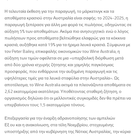
Η τελευταία έκθεση για την παραγωγή, το μάρκετινγκ και τα
αποθέματα κρασιού στην Αυστραλία είναι σαφής: το 2024-2025, η
παραγωγή ξεπέρασε για άλλη μια φορά τις πωλήσεις, οδηγώντας σε
αύξηση 5% των αποθεμάτων. Ακόμα πιο ανησυχητικό: ενώ ο λόγος
πωλήσεων προς αποθέματα βελτιώθηκε ελαφρώς για τα κόκκινα
κρασιά, αυξήθηκε κατά 19% για τα ήρεμα λευκά κρασιά. Σύμφωνα με
τον Peter Bailey, επικεφαλής οικονομικών του Wine Australia, η
αύξηση των τιμών οφείλεται σε μια «υπερβολική διόρθωση μετά
από δύο χρόνια ισχυρής ζήτησης και χαμηλής παγκόσμιας
προσφοράς, που ενθάρρυνε την αυξημένη παραγωγή και τις
υψηλότερες τιμές για τα λευκά σταφύλια στην Αυστραλία». Ως
αποτέλεσμα, το Wine Australia εκτιμά τα πλεονάζοντα αποθέματα σε
2,62 εκατομμύρια εκατόλιτρα. Υποθέτοντας σταθερή ζήτηση, ο
οργανισμός δηλώνει ότι οι μελλοντικές συγκομιδές δεν θα πρέπει να
υπερβαίνουν τους 1,5 εκατομμύριο τόνους.
Επεξεργασία για την έναρξη αδρανοποίησης των αμπελιών
Εξ ου και η ανακοίνωση, στα τέλη Νοεμβρίου, στοχευμένης
υποστήριξης από την κυβέρνηση της Νότιας Αυστραλίας, την κύρια