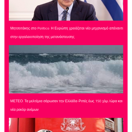
Μητσοτάκης στο Politico: Η Ευρώπη χρειάζεται νέο μηχανισμό απέναντι
στην εργαλειοποίηση της μετανάστευσης
ΜΕΤΕΟ: Τα μελτέμια σάρωσαν την Ελλάδα-Ριπές έως 150 χλμ./ώρα και
νέα ρεκόρ ανέμων