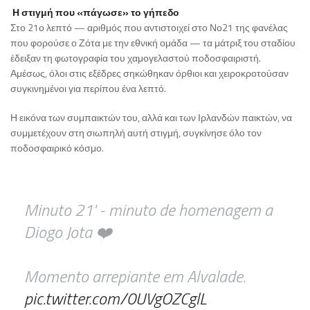
Η στιγμή που «πάγωσε» το γήπεδο
Στο 21ο λεπτό — αριθμός που αντιστοιχεί στο Νο21 της φανέλας
που φορούσε ο Ζότα με την εθνική ομάδα — τα μάτριξ του σταδίου
έδειξαν τη φωτογραφία του χαμογελαστού ποδοσφαιριστή.
Αμέσως, όλοι στις εξέδρες σηκώθηκαν όρθιοι και χειροκροτούσαν
συγκινημένοι για περίπου ένα λεπτό.
Η εικόνα των συμπαικτών του, αλλά και των Ιρλανδών παικτών, να
συμμετέχουν στη σιωπηλή αυτή στιγμή, συγκίνησε όλο τον
ποδοσφαιρικό κόσμο.
Minuto 21' - minuto de homenagem a
Diogo Jota ❤️
Momento arrepiante em Alvalade.
pic.twitter.com/0UVgOZCglL