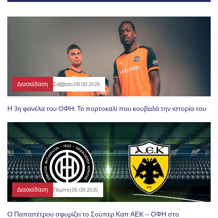
Διασκέδαση
Σάββατο 08.08.2026
Η 3η φανέλα του ΟΦΗ: Το πορτοκαλί που κουβαλά την ιστορία του
Διασκέδαση
Πέμπτη 06.08.2026
Ο Παπαπέτρου σφυρίζει το Σούπερ Καπ ΑΕΚ – ΟΦΗ στο