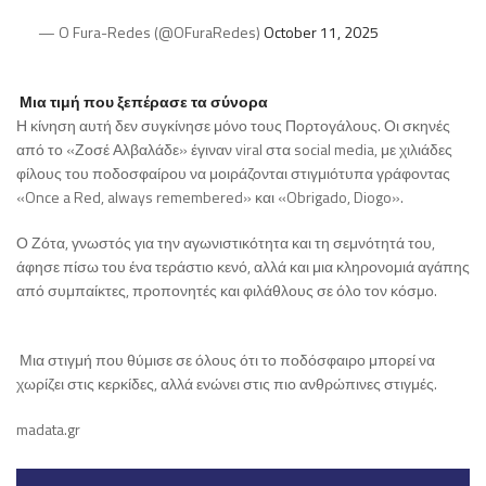
— O Fura-Redes (@OFuraRedes)
October 11, 2025
Μια τιμή που ξεπέρασε τα σύνορα
Η κίνηση αυτή δεν συγκίνησε μόνο τους Πορτογάλους. Οι σκηνές
από το «Ζοσέ Αλβαλάδε» έγιναν viral στα social media, με χιλιάδες
φίλους του ποδοσφαίρου να μοιράζονται στιγμιότυπα γράφοντας
«Once a Red, always remembered» και «Obrigado, Diogo».
Ο Ζότα, γνωστός για την αγωνιστικότητα και τη σεμνότητά του,
άφησε πίσω του ένα τεράστιο κενό, αλλά και μια κληρονομιά αγάπης
από συμπαίκτες, προπονητές και φιλάθλους σε όλο τον κόσμο.
Μια στιγμή που θύμισε σε όλους ότι το ποδόσφαιρο μπορεί να
χωρίζει στις κερκίδες, αλλά ενώνει στις πιο ανθρώπινες στιγμές.
madata.gr