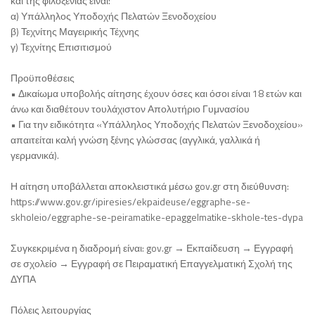
και της φιλοξενίας είναι:
α) Υπάλληλος Υποδοχής Πελατών Ξενοδοχείου
β) Τεχνίτης Μαγειρικής Τέχνης
γ) Τεχνίτης Επισιτισμού
Προϋποθέσεις
• Δικαίωμα υποβολής αίτησης έχουν όσες και όσοι είναι 18 ετών και
άνω και διαθέτουν τουλάχιστον Απολυτήριο Γυμνασίου
• Για την ειδικότητα «Υπάλληλος Υποδοχής Πελατών Ξενοδοχείου»
απαιτείται καλή γνώση ξένης γλώσσας (αγγλικά, γαλλικά ή
γερμανικά).
Η αίτηση υποβάλλεται αποκλειστικά μέσω gov.gr στη διεύθυνση:
https://www.gov.gr/ipiresies/ekpaideuse/eggraphe-se-
skholeio/eggraphe-se-peiramatike-epaggelmatike-skhole-tes-dypa
Συγκεκριμένα η διαδρομή είναι: gov.gr → Εκπαίδευση → Εγγραφή
σε σχολείο → Εγγραφή σε Πειραματική Επαγγελματική Σχολή της
ΔΥΠΑ
Πόλεις λειτουργίας