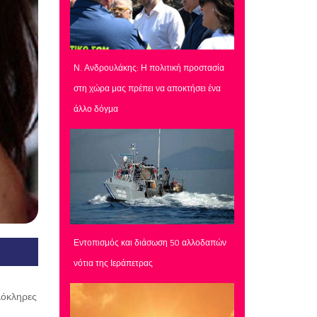
Ν. Ανδρουλάκης: Η πολιτική προστασία
στη χώρα μας πρέπει να αποκτήσει ένα
άλλο δόγμα
Εντοπισμός και διάσωση 50 αλλοδαπών
νότια της Ιεράπετρας
ολόκληρες