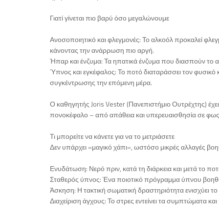
Γιατί γίνεται πιο βαρύ όσο μεγαλώνουμε
Ανοσοποιητικό και φλεγμονές: Το αλκοόλ προκαλεί φλεγ
κάνοντας την ανάρρωση πιο αργή.
Ήπαρ και ένζυμα: Τα ηπατικά ένζυμα που διασπούν το 
Ύπνος και εγκέφαλος: Το ποτό διαταράσσει τον φυσικό κ
συγκέντρωσης την επόμενη μέρα.
Ο καθηγητής Joris Vester (Πανεπιστήμιο Ουτρέχτης) έχ
πονοκέφαλο – από απάθεια και υπερευαισθησία σε φως
Τι μπορείτε να κάνετε για να το μετριάσετε
Δεν υπάρχει «μαγικό χάπι», ωστόσο μικρές αλλαγές βο
Ενυδάτωση: Νερό πριν, κατά τη διάρκεια και μετά το ποτ
Σταθερός ύπνος: Ένα ποιοτικό πρόγραμμα ύπνου βοηθά
Άσκηση: Η τακτική σωματική δραστηριότητα ενισχύει το 
Διαχείριση άγχους: Το στρες εντείνει τα συμπτώματα και 