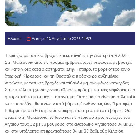
Ελλάδα
Δευτέρα 04 Αυγούστου 2025 01:33
Περιοχές με τοπικές βροχές και καταιγίδες την Δευτέρα 4.8.2025.
Στη Μακεδονία από τις προμεσημβρινές ώρες νεφώσεις με βροχές
και καταιγίδες κατά διαστήματα. Στην Ήπειρο, το βορειότερο Ιόνιο
(περιοχή Κέρκυρας) και τη Θεσσαλία πρόσκαιρα αυξημένες
νεφώσεις με τοπικές βροχές και πιθανόν μεμονωμένες καταιγίδες.
Στην υπόλοιπη χώρα γενικά αίθριος καιρός με τοπικές νεφώσεις στα
ηπειρωτικά το μεσημέρι – απόγευμα. Οι άνεμοι θα είναι μεταβλητοί 4
και στα πελάγη θα πνέουν από βόρειες διευθύνσεις έως 5 μποφόρ.
Η θερμοκρασία θα σημειώσει μικρή πτώση τοπικά στα βόρεια. Θα
φτάσει στη Μακεδονία, το Ιόνιο και τις περισσότερες περιοχές του
Αιγαίου τους 32 με 33 βαθμούς, στο ανατολικό Αιγαίο τους 34 με 35
και στα υπόλοιπα ηπειρωτικά τους 34 με 36 βαθμούς Κελσίου.