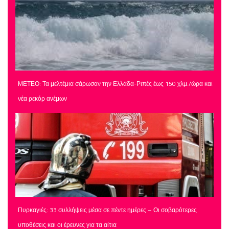
ΜΕΤΕΟ: Τα μελτέμια σάρωσαν την Ελλάδα-Ριπές έως 150 χλμ./ώρα και
νέα ρεκόρ ανέμων
Πυρκαγιές: 33 συλλήψεις μέσα σε πέντε ημέρες – Οι σοβαρότερες
υποθέσεις και οι έρευνες για τα αίτια