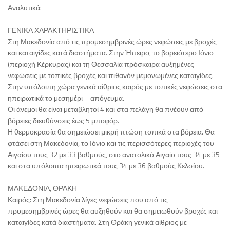
Αναλυτικά:
ΓΕΝΙΚΑ ΧΑΡΑΚΤΗΡΙΣΤΙΚΑ
Στη Μακεδονία από τις προμεσημβρινές ώρες νεφώσεις με βροχές
και καταιγίδες κατά διαστήματα. Στην Ήπειρο, το βορειότερο Ιόνιο
(περιοχή Κέρκυρας) και τη Θεσσαλία πρόσκαιρα αυξημένες
νεφώσεις με τοπικές βροχές και πιθανόν μεμονωμένες καταιγίδες.
Στην υπόλοιπη χώρα γενικά αίθριος καιρός με τοπικές νεφώσεις στα
ηπειρωτικά το μεσημέρι – απόγευμα.
Οι άνεμοι θα είναι μεταβλητοί 4 και στα πελάγη θα πνέουν από
βόρειες διευθύνσεις έως 5 μποφόρ.
Η θερμοκρασία θα σημειώσει μικρή πτώση τοπικά στα βόρεια. Θα
φτάσει στη Μακεδονία, το Ιόνιο και τις περισσότερες περιοχές του
Αιγαίου τους 32 με 33 βαθμούς, στο ανατολικό Αιγαίο τους 34 με 35
και στα υπόλοιπα ηπειρωτικά τους 34 με 36 βαθμούς Κελσίου.
ΜΑΚΕΔΟΝΙΑ, ΘΡΑΚΗ
Καιρός: Στη Μακεδονία λίγες νεφώσεις που από τις
προμεσημβρινές ώρες θα αυξηθούν και θα σημειωθούν βροχές και
καταιγίδες κατά διαστήματα. Στη Θράκη γενικά αίθριος με