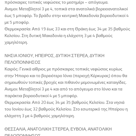
πρόσκαιρες τοπικές νεφώσεις το μεσημέρι – απόγευμα.
Ανεμοι: Μεταβλητοί 3 με 4, τοπικά στα ανατολικά βορειοανατολικοί
έως 5 μποφόρ. Το βράδυ στην κεντρική Μακεδονία βορειοδυτικοί 4
με 5 μποφόρ.
Θερμοκρασία: Από 19 έως 33 και στη Θράκη έως 34 με 35 βαθμούς
Κελσίου. Στη δυτική Μακεδονία η ελάχιστη 3 με 4 βαθμούς
χαμηλότερη.
ΝΗΣΙΑ ΙΟΝΙΟΥ, ΗΠΕΙΡΟΣ, ΔΥΤΙΚΗ ΣΤΕΡΕΑ, ΔΥΤΙΚΗ
ΠΕΛΟΠΟΝΝΗΣΟΣ
Καιρός: Γενικά αίθριος με πρόσκαιρες τοπικές νεφώσεις κυρίως
στην Ήπειρο και το βορειότερο Ιόνιο (περιοχή Κέρκυρας) όπου θα
σημειωθούν τοπικές βροχές και πιθανόν μεμονωμένες καταιγίδες.
Ανεμοι: Μεταβλητοί 3 με 4 και από το απόγευμα στο Ιόνιο και τα
παράκτια βορειοδυτικοί 4 με 5 μποφόρ.
Θερμοκρασία: Από 20 έως 34 με 35 βαθμούς Κελσίου. Στα νησιά
του Ιονίου έως 32 βαθμούς Κελσίου. Στο εσωτερικό της Ηπείρου η
ελάχιστη 3 με 4 βαθμούς χαμηλότερη.
ΘΕΣΣΑΛΙΑ, ΑΝΑΤΟΛΙΚΗ ΣΤΕΡΕΑ, ΕΥΒΟΙΑ, ΑΝΑΤΟΛΙΚΗ
ΠΕΛΟΠΟΝΝΗΣΟΣ